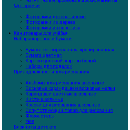
Магнитные и пробковые доски, магниты
Фоторамки
Фоторамки декоративные
Фоторамки из дерева
Фоторамки из пластика
Канцтовары для учёбы
Наборы картона и бумаги
Бумага гофрированная, крепированная
Бумага цветная
Картон цветной, картон белый
Наборы для поделок
Принадлежности для рисования
Альбомы для рисования школьные
Восковые карандаши и восковые мелки
Карандаши цветные школьные
Кисти школьные
Краски для рисования школьные
Сопутствующий товар для рисования
Фломастеры
Мел
Блокноты детские