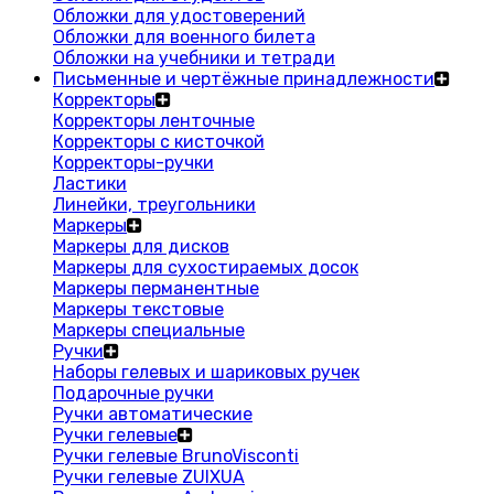
Обложки для удостоверений
Обложки для военного билета
Обложки на учебники и тетради
Письменные и чертёжные принадлежности
Корректоры
Корректоры ленточные
Корректоры с кисточкой
Корректоры-ручки
Ластики
Линейки, треугольники
Маркеры
Маркеры для дисков
Маркеры для сухостираемых досок
Маркеры перманентные
Маркеры текстовые
Маркеры специальные
Ручки
Наборы гелевых и шариковых ручек
Подарочные ручки
Ручки автоматические
Ручки гелевые
Ручки гелевые BrunoVisconti
Ручки гелевые ZUIXUA