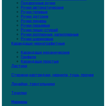
Подарочные ручки
Ручки автоматические
Ручки гелевые
Ручки детские
Ручки линеры
Ручки перьевые
Ручки пиши-стирай
Ручки роллерные, капиллярные
Ручки шариковые
Карандаши чернографитные
Карандаши механические
Грифели
Карандаши простые
Ластики
Стержни,картриджи, чернила, тушь, прочее
Линейки, треугольники
Точилки
Маркеры