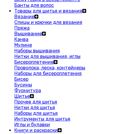
Банты для волос
Товары для шитья и вязания
Вязание
Спицы и крючки для вязания
Пряжа
Вышивание
Канва
Мулине
Наборы вышивания
Нитки для вышивания, иглы
Бисероплетение
Проволока, леска, контейнеры
Наборы для бисероплетения
Бисер
Бусины
Фурнитура
Шитье
Прочее для шитья
Нитки для шитья
Наборы для шитья
Интрументы для шитья
Иглы и булавки
Книги и раскраски