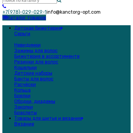
+7(978)-029-029-1
info@kanctorg-opt.com
Каталог товаров
Детская бижутерия
Серьги
Невидимки
Зажимы для волос
Бижутерия в ассортименте
Резинки для волос
Кошельки
Детские наборы
Банты для волос
Расчёски
Кольца
Брелки
Ободки, диадемы
Заколки
Браслеты
Товары для шитья и вязания
Вязание