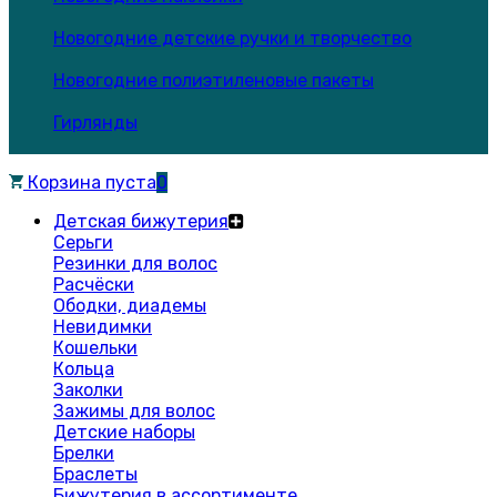
Новогодние детские ручки и творчество
Новогодние полиэтиленовые пакеты
Гирлянды
Корзина пуста
0
Детская бижутерия
Серьги
Резинки для волос
Расчёски
Ободки, диадемы
Невидимки
Кошельки
Кольца
Заколки
Зажимы для волос
Детские наборы
Брелки
Браслеты
Бижутерия в ассортименте