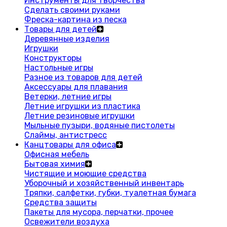
Инструменты для творчества
Сделать своими руками
Фреска-картина из песка
Товары для детей
Деревянные изделия
Игрушки
Конструкторы
Настольные игры
Разное из товаров для детей
Аксессуары для плавания
Ветерки, летние игры
Летние игрушки из пластика
Летние резиновые игрушки
Мыльные пузыри, водяные пистолеты
Слаймы, антистресс
Канцтовары для офиса
Офисная мебель
Бытовая химия
Чистящие и моющие средства
Уборочный и хозяйственный инвентарь
Тряпки, салфетки, губки, туалетная бумага
Средства защиты
Пакеты для мусора, перчатки, прочее
Освежители воздуха