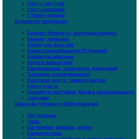
Скотч цветной
Скотч широкий
Стрейч-плёнка
Бумажная продукция
Бизнес-блокноты, записные книжки
Бланки, журналы
Блоки для записей
Блоки самоклеящиеся (Стикеры)
Блокноты офисные
Бумага форматная
Ежедневники, планнинги, календари
Закладки самоклеящиеся
Кассовая лента, термоэтикетки
Книги учета
Конверты почтовые, бумага самоклеящаяся
Ценники
Офисная техника и оборудование
Оргтехника
Часы
Батарейки, флешки, диски
Калькуляторы