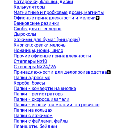
Батарейки, флешки, диски
Калькуляторы
Магнитные и пробковые доски, магниты
Офисные принадлежности и мелочи
Банковские резинки
Скобы для степлеров
Дыроколы
Зажимы для бумаг (Биндеры)
Кнопки,скрепки,мелочь
Ножницы, ножи, шило
Прочие офисные принадлежности
Степлеры №10
Степлеры №24/26
Принадлежности для делопроизводства
Папки адресные
Короба, боксы
Папки - конверты на кнопке
Папки - регистраторы
Папки - скоросшиватели
Папки - уголки, на молнии, на резинке
Папки на кольцах
Папки с зажимом
Папки с файлами, файлы
Планшеты, бейджи