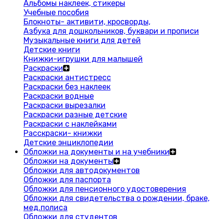
Альбомы наклеек, стикеры
Учебные пособия
Блокноты- активити, кросворды,
Азбука для дошкольников, буквари и прописи
Музыкальные книги для детей
Детские книги
Книжки-игрушки для малышей
Раскраски
Раскраски антистресс
Раскраски без наклеек
Раскраски водные
Раскраски вырезалки
Раскраски разные детские
Раскраски с наклейками
Расскраски- книжки
Детские энциклопедии
Обложки на документы и на учебники
Обложки на документы
Обложки для автодокументов
Обложки для паспорта
Обложки для пенсионного удостоверения
Обложки для свидетельства о рождении, браке,
мед.полиса
Обложки для студентов