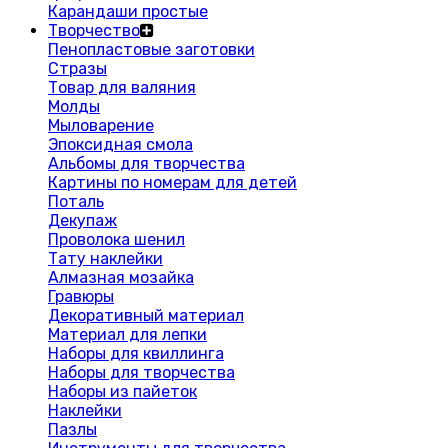
Карандаши простые
Творчество
Пенопластовые заготовки
Стразы
Товар для валяния
Молды
Мыловарение
Эпоксидная смола
Альбомы для творчества
Картины по номерам для детей
Поталь
Декупаж
Проволока шенил
Тату наклейки
Алмазная мозайка
Гравюры
Декоративный материал
Материал для лепки
Наборы для квиллинга
Наборы для творчества
Наборы из пайеток
Наклейки
Пазлы