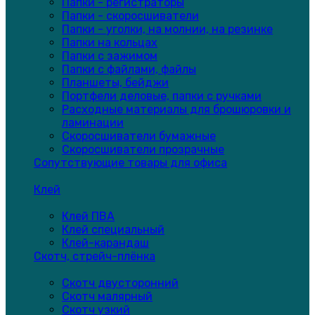
Папки - регистраторы
Папки - скоросшиватели
Папки - уголки, на молнии, на резинке
Папки на кольцах
Папки с зажимом
Папки с файлами, файлы
Планшеты, бейджи
Портфели деловые, папки с ручками
Расходные материалы для брошюровки и
ламинации
Скоросшиватели бумажные
Скоросшиватели прозрачные
Сопутствующие товары для офиса
Клей
Клей ПВА
Клей специальный
Клей-карандаш
Скотч, стрейч-плёнка
Скотч двусторонний
Скотч малярный
Скотч узкий