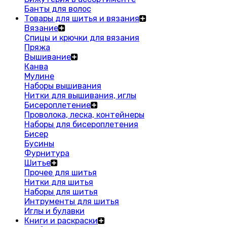
Банты для волос
Товары для шитья и вязания
Вязание
Спицы и крючки для вязания
Пряжа
Вышивание
Канва
Мулине
Наборы вышивания
Нитки для вышивания, иглы
Бисероплетение
Проволока, леска, контейнеры
Наборы для бисероплетения
Бисер
Бусины
Фурнитура
Шитье
Прочее для шитья
Нитки для шитья
Наборы для шитья
Интрументы для шитья
Иглы и булавки
Книги и раскраски