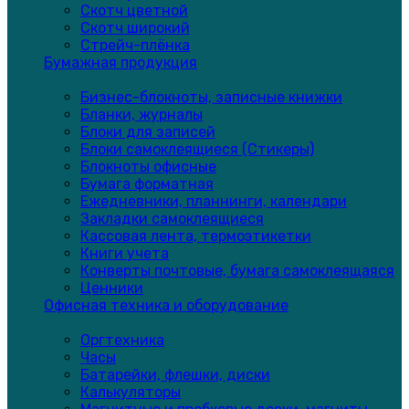
Скотч цветной
Скотч широкий
Стрейч-плёнка
Бумажная продукция
Бизнес-блокноты, записные книжки
Бланки, журналы
Блоки для записей
Блоки самоклеящиеся (Стикеры)
Блокноты офисные
Бумага форматная
Ежедневники, планнинги, календари
Закладки самоклеящиеся
Кассовая лента, термоэтикетки
Книги учета
Конверты почтовые, бумага самоклеящаяся
Ценники
Офисная техника и оборудование
Оргтехника
Часы
Батарейки, флешки, диски
Калькуляторы