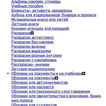
Альбомы наклеек, стикеры
Учебные пособия
Блокноты- активити, кросворды,
Азбука для дошкольников, буквари и прописи
Музыкальные книги для детей
Детские книги
Книжки-игрушки для малышей
Раскраски
Раскраски антистресс
Раскраски без наклеек
Раскраски водные
Раскраски вырезалки
Раскраски разные детские
Раскраски с наклейками
Расскраски- книжки
Детские энциклопедии
Обложки на документы и на учебники
Обложки на документы
Обложки для автодокументов
Обложки для паспорта
Обложки для пенсионного удостоверения
Обложки для свидетельства о рождении, браке,
мед.полиса
Обложки для студентов