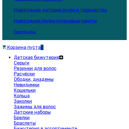
Новогодние детские ручки и творчество
Новогодние полиэтиленовые пакеты
Гирлянды
Корзина пуста
0
Детская бижутерия
Серьги
Резинки для волос
Расчёски
Ободки, диадемы
Невидимки
Кошельки
Кольца
Заколки
Зажимы для волос
Детские наборы
Брелки
Браслеты
Бижутерия в ассортименте