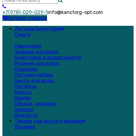
+7(978)-029-029-1
info@kanctorg-opt.com
Каталог товаров
Детская бижутерия
Серьги
Невидимки
Зажимы для волос
Бижутерия в ассортименте
Резинки для волос
Кошельки
Детские наборы
Банты для волос
Расчёски
Кольца
Брелки
Ободки, диадемы
Заколки
Браслеты
Товары для шитья и вязания
Вязание