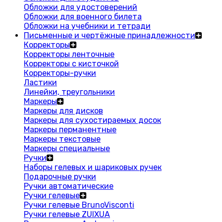
Обложки для удостоверений
Обложки для военного билета
Обложки на учебники и тетради
Письменные и чертёжные принадлежности
Корректоры
Корректоры ленточные
Корректоры с кисточкой
Корректоры-ручки
Ластики
Линейки, треугольники
Маркеры
Маркеры для дисков
Маркеры для сухостираемых досок
Маркеры перманентные
Маркеры текстовые
Маркеры специальные
Ручки
Наборы гелевых и шариковых ручек
Подарочные ручки
Ручки автоматические
Ручки гелевые
Ручки гелевые BrunoVisconti
Ручки гелевые ZUIXUA