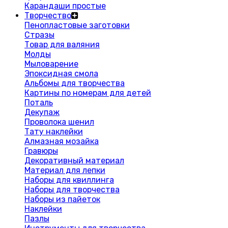
Карандаши простые
Творчество
Пенопластовые заготовки
Стразы
Товар для валяния
Молды
Мыловарение
Эпоксидная смола
Альбомы для творчества
Картины по номерам для детей
Поталь
Декупаж
Проволока шенил
Тату наклейки
Алмазная мозайка
Гравюры
Декоративный материал
Материал для лепки
Наборы для квиллинга
Наборы для творчества
Наборы из пайеток
Наклейки
Пазлы