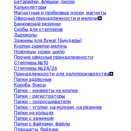
Батарейки, флешки, диски
Калькуляторы
Магнитные и пробковые доски, магниты
Офисные принадлежности и мелочи
Банковские резинки
Скобы для степлеров
Дыроколы
Зажимы для бумаг (Биндеры)
Кнопки,скрепки,мелочь
Ножницы, ножи, шило
Прочие офисные принадлежности
Степлеры №10
Степлеры №24/26
Принадлежности для делопроизводства
Папки адресные
Короба, боксы
Папки - конверты на кнопке
Папки - регистраторы
Папки - скоросшиватели
Папки - уголки, на молнии, на резинке
Папки на кольцах
Папки с зажимом
Папки с файлами, файлы
Планшеты, бейджи