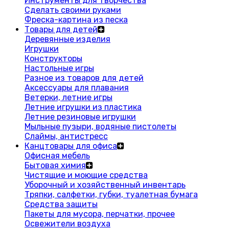
Инструменты для творчества
Сделать своими руками
Фреска-картина из песка
Товары для детей
Деревянные изделия
Игрушки
Конструкторы
Настольные игры
Разное из товаров для детей
Аксессуары для плавания
Ветерки, летние игры
Летние игрушки из пластика
Летние резиновые игрушки
Мыльные пузыри, водяные пистолеты
Слаймы, антистресс
Канцтовары для офиса
Офисная мебель
Бытовая химия
Чистящие и моющие средства
Уборочный и хозяйственный инвентарь
Тряпки, салфетки, губки, туалетная бумага
Средства защиты
Пакеты для мусора, перчатки, прочее
Освежители воздуха