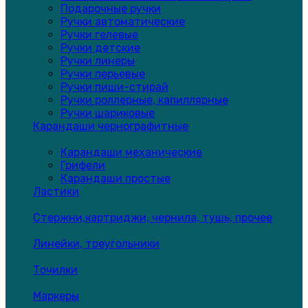
Подарочные ручки
Ручки автоматические
Ручки гелевые
Ручки детские
Ручки линеры
Ручки перьевые
Ручки пиши-стирай
Ручки роллерные, капиллярные
Ручки шариковые
Карандаши чернографитные
Карандаши механические
Грифели
Карандаши простые
Ластики
Стержни,картриджи, чернила, тушь, прочее
Линейки, треугольники
Точилки
Маркеры