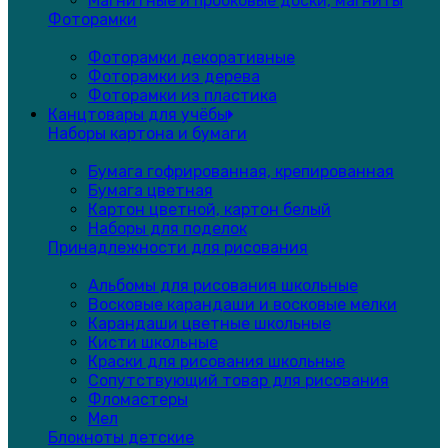
Магнитные и пробковые доски, магниты
Фоторамки
Фоторамки декоративные
Фоторамки из дерева
Фоторамки из пластика
Канцтовары для учёбы
Наборы картона и бумаги
Бумага гофрированная, крепированная
Бумага цветная
Картон цветной, картон белый
Наборы для поделок
Принадлежности для рисования
Альбомы для рисования школьные
Восковые карандаши и восковые мелки
Карандаши цветные школьные
Кисти школьные
Краски для рисования школьные
Сопутствующий товар для рисования
Фломастеры
Мел
Блокноты детские