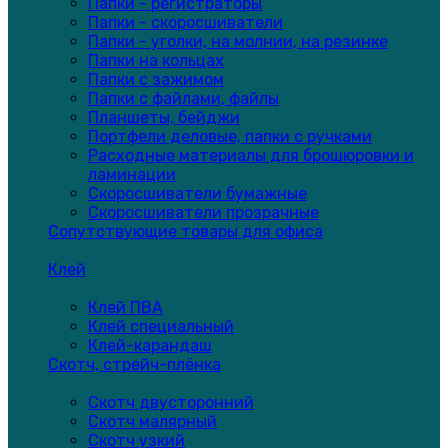
Папки - регистраторы
Папки - скоросшиватели
Папки - уголки, на молнии, на резинке
Папки на кольцах
Папки с зажимом
Папки с файлами, файлы
Планшеты, бейджи
Портфели деловые, папки с ручками
Расходные материалы для брошюровки и
ламинации
Скоросшиватели бумажные
Скоросшиватели прозрачные
Сопутствующие товары для офиса
Клей
Клей ПВА
Клей специальный
Клей-карандаш
Скотч, стрейч-плёнка
Скотч двусторонний
Скотч малярный
Скотч узкий