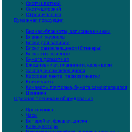
Скотч цветной
Скотч широкий
Стрейч-плёнка
Бумажная продукция
Бизнес-блокноты, записные книжки
Бланки, журналы
Блоки для записей
Блоки самоклеящиеся (Стикеры)
Блокноты офисные
Бумага форматная
Ежедневники, планнинги, календари
Закладки самоклеящиеся
Кассовая лента, термоэтикетки
Книги учета
Конверты почтовые, бумага самоклеящаяся
Ценники
Офисная техника и оборудование
Оргтехника
Часы
Батарейки, флешки, диски
Калькуляторы