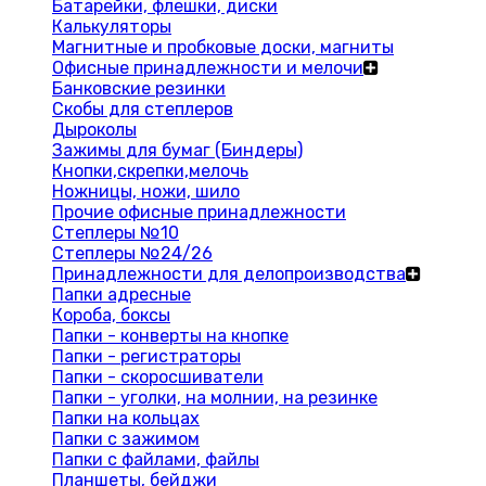
Батарейки, флешки, диски
Калькуляторы
Магнитные и пробковые доски, магниты
Офисные принадлежности и мелочи
Банковские резинки
Скобы для степлеров
Дыроколы
Зажимы для бумаг (Биндеры)
Кнопки,скрепки,мелочь
Ножницы, ножи, шило
Прочие офисные принадлежности
Степлеры №10
Степлеры №24/26
Принадлежности для делопроизводства
Папки адресные
Короба, боксы
Папки - конверты на кнопке
Папки - регистраторы
Папки - скоросшиватели
Папки - уголки, на молнии, на резинке
Папки на кольцах
Папки с зажимом
Папки с файлами, файлы
Планшеты, бейджи