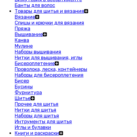
Банты для волос
Товары для шитья и вязания
Вязание
Спицы и крючки для вязания
Пряжа
Вышивание
Канва
Мулине
Наборы вышивания
Нитки для вышивания, иглы
Бисероплетение
Проволока, леска, контейнеры
Наборы для бисероплетения
Бисер
Бусины
Фурнитура
Шитье
Прочее для шитья
Нитки для шитья
Наборы для шитья
Интрументы для шитья
Иглы и булавки
Книги и раскраски