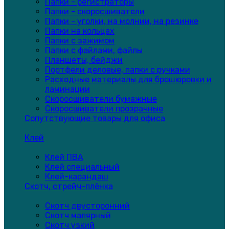
Папки - регистраторы
Папки - скоросшиватели
Папки - уголки, на молнии, на резинке
Папки на кольцах
Папки с зажимом
Папки с файлами, файлы
Планшеты, бейджи
Портфели деловые, папки с ручками
Расходные материалы для брошюровки и
ламинации
Скоросшиватели бумажные
Скоросшиватели прозрачные
Сопутствующие товары для офиса
Клей
Клей ПВА
Клей специальный
Клей-карандаш
Скотч, стрейч-плёнка
Скотч двусторонний
Скотч малярный
Скотч узкий