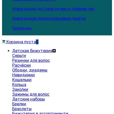
Новогодние детские ручки и творчество
Новогодние полиэтиленовые пакеты
Гирлянды
Корзина пуста
0
Детская бижутерия
Серьги
Резинки для волос
Расчёски
Ободки, диадемы
Невидимки
Кошельки
Кольца
Заколки
Зажимы для волос
Детские наборы
Брелки
Браслеты
Бижутерия в ассортименте