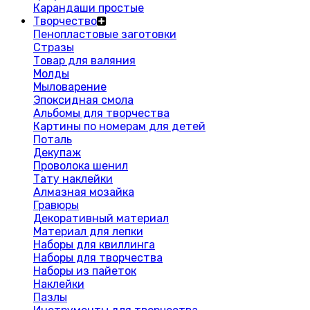
Карандаши простые
Творчество
Пенопластовые заготовки
Стразы
Товар для валяния
Молды
Мыловарение
Эпоксидная смола
Альбомы для творчества
Картины по номерам для детей
Поталь
Декупаж
Проволока шенил
Тату наклейки
Алмазная мозайка
Гравюры
Декоративный материал
Материал для лепки
Наборы для квиллинга
Наборы для творчества
Наборы из пайеток
Наклейки
Пазлы