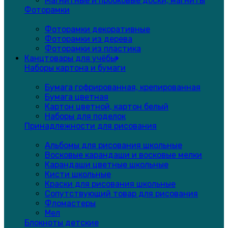
Магнитные и пробковые доски, магниты
Фоторамки
Фоторамки декоративные
Фоторамки из дерева
Фоторамки из пластика
Канцтовары для учёбы
Наборы картона и бумаги
Бумага гофрированная, крепированная
Бумага цветная
Картон цветной, картон белый
Наборы для поделок
Принадлежности для рисования
Альбомы для рисования школьные
Восковые карандаши и восковые мелки
Карандаши цветные школьные
Кисти школьные
Краски для рисования школьные
Сопутствующий товар для рисования
Фломастеры
Мел
Блокноты детские