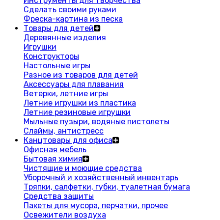
Инструменты для творчества
Сделать своими руками
Фреска-картина из песка
Товары для детей
Деревянные изделия
Игрушки
Конструкторы
Настольные игры
Разное из товаров для детей
Аксессуары для плавания
Ветерки, летние игры
Летние игрушки из пластика
Летние резиновые игрушки
Мыльные пузыри, водяные пистолеты
Слаймы, антистресс
Канцтовары для офиса
Офисная мебель
Бытовая химия
Чистящие и моющие средства
Уборочный и хозяйственный инвентарь
Тряпки, салфетки, губки, туалетная бумага
Средства защиты
Пакеты для мусора, перчатки, прочее
Освежители воздуха