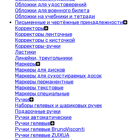
Обложки для удостоверений
Обложки для военного билета
Обложки на учебники и тетради
Письменные и чертёжные принадлежности
Корректоры
Корректоры ленточные
Корректоры с кисточкой
Корректоры-ручки
Ластики
Линейки, треугольники
Маркеры
Маркеры для дисков
Маркеры для сухостираемых досок
Маркеры перманентные
Маркеры текстовые
Маркеры специальные
Ручки
Наборы гелевых и шариковых ручек
Подарочные ручки
Ручки автоматические
Ручки гелевые
Ручки гелевые BrunoVisconti
Ручки гелевые ZUIXUA