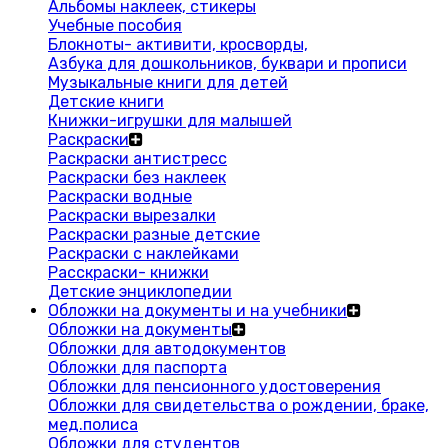
Альбомы наклеек, стикеры
Учебные пособия
Блокноты- активити, кросворды,
Азбука для дошкольников, буквари и прописи
Музыкальные книги для детей
Детские книги
Книжки-игрушки для малышей
Раскраски
Раскраски антистресс
Раскраски без наклеек
Раскраски водные
Раскраски вырезалки
Раскраски разные детские
Раскраски с наклейками
Расскраски- книжки
Детские энциклопедии
Обложки на документы и на учебники
Обложки на документы
Обложки для автодокументов
Обложки для паспорта
Обложки для пенсионного удостоверения
Обложки для свидетельства о рождении, браке,
мед.полиса
Обложки для студентов