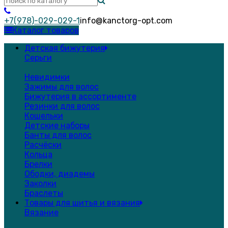
+7(978)-029-029-1
info@kanctorg-opt.com
Каталог товаров
Детская бижутерия
Серьги
Невидимки
Зажимы для волос
Бижутерия в ассортименте
Резинки для волос
Кошельки
Детские наборы
Банты для волос
Расчёски
Кольца
Брелки
Ободки, диадемы
Заколки
Браслеты
Товары для шитья и вязания
Вязание