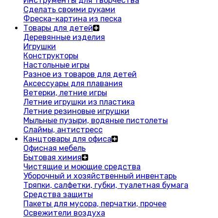
Инструменты для творчества
Сделать своими руками
Фреска-картина из песка
Товары для детей
Деревянные изделия
Игрушки
Конструкторы
Настольные игры
Разное из товаров для детей
Аксессуары для плавания
Ветерки, летние игры
Летние игрушки из пластика
Летние резиновые игрушки
Мыльные пузыри, водяные пистолеты
Слаймы, антистресс
Канцтовары для офиса
Офисная мебель
Бытовая химия
Чистящие и моющие средства
Уборочный и хозяйственный инвентарь
Тряпки, салфетки, губки, туалетная бумага
Средства защиты
Пакеты для мусора, перчатки, прочее
Освежители воздуха