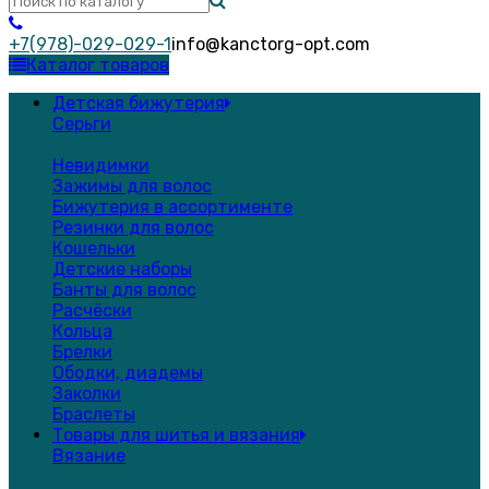
+7(978)-029-029-1
info@kanctorg-opt.com
Каталог товаров
Детская бижутерия
Серьги
Невидимки
Зажимы для волос
Бижутерия в ассортименте
Резинки для волос
Кошельки
Детские наборы
Банты для волос
Расчёски
Кольца
Брелки
Ободки, диадемы
Заколки
Браслеты
Товары для шитья и вязания
Вязание