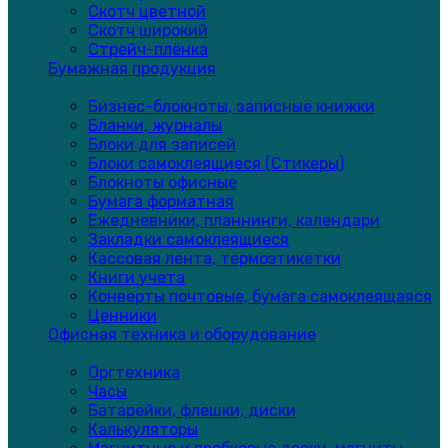
Скотч цветной
Скотч широкий
Стрейч-плёнка
Бумажная продукция
Бизнес-блокноты, записные книжки
Бланки, журналы
Блоки для записей
Блоки самоклеящиеся (Стикеры)
Блокноты офисные
Бумага форматная
Ежедневники, планнинги, календари
Закладки самоклеящиеся
Кассовая лента, термоэтикетки
Книги учета
Конверты почтовые, бумага самоклеящаяся
Ценники
Офисная техника и оборудование
Оргтехника
Часы
Батарейки, флешки, диски
Калькуляторы