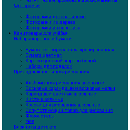
Магнитные и пробковые доски, магниты
Фоторамки
Фоторамки декоративные
Фоторамки из дерева
Фоторамки из пластика
Канцтовары для учёбы
Наборы картона и бумаги
Бумага гофрированная, крепированная
Бумага цветная
Картон цветной, картон белый
Наборы для поделок
Принадлежности для рисования
Альбомы для рисования школьные
Восковые карандаши и восковые мелки
Карандаши цветные школьные
Кисти школьные
Краски для рисования школьные
Сопутствующий товар для рисования
Фломастеры
Мел
Блокноты детские