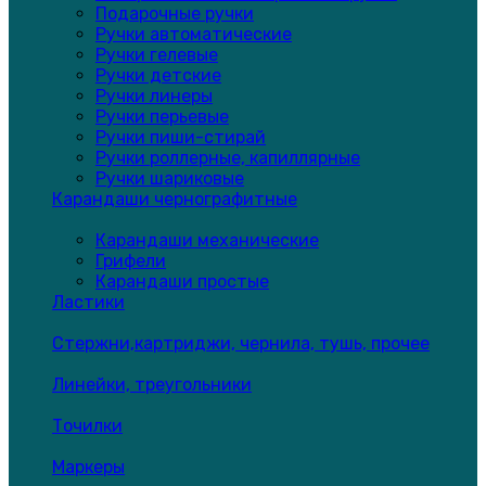
Подарочные ручки
Ручки автоматические
Ручки гелевые
Ручки детские
Ручки линеры
Ручки перьевые
Ручки пиши-стирай
Ручки роллерные, капиллярные
Ручки шариковые
Карандаши чернографитные
Карандаши механические
Грифели
Карандаши простые
Ластики
Стержни,картриджи, чернила, тушь, прочее
Линейки, треугольники
Точилки
Маркеры