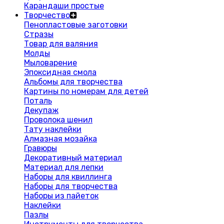
Карандаши простые
Творчество
Пенопластовые заготовки
Стразы
Товар для валяния
Молды
Мыловарение
Эпоксидная смола
Альбомы для творчества
Картины по номерам для детей
Поталь
Декупаж
Проволока шенил
Тату наклейки
Алмазная мозайка
Гравюры
Декоративный материал
Материал для лепки
Наборы для квиллинга
Наборы для творчества
Наборы из пайеток
Наклейки
Пазлы