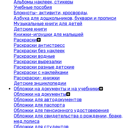
Альбомы наклеек, стикеры
Учебные пособия
Блокноты- активити, кросворды,
Азбука для дошкольников, буквари и прописи
Музыкальные книги для детей
Детские книги
Книжки-игрушки для малышей
Раскраски
Раскраски антистресс
Раскраски без наклеек
Раскраски водные
Раскраски вырезалки
Раскраски разные детские
Раскраски с наклейками
Расскраски- книжки
Детские энциклопедии
Обложки на документы и на учебники
Обложки на документы
Обложки для автодокументов
Обложки для паспорта
Обложки для пенсионного удостоверения
Обложки для свидетельства о рождении, браке,
мед.полиса
Обложки для студентов