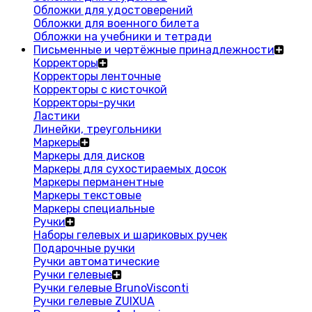
Обложки для удостоверений
Обложки для военного билета
Обложки на учебники и тетради
Письменные и чертёжные принадлежности
Корректоры
Корректоры ленточные
Корректоры с кисточкой
Корректоры-ручки
Ластики
Линейки, треугольники
Маркеры
Маркеры для дисков
Маркеры для сухостираемых досок
Маркеры перманентные
Маркеры текстовые
Маркеры специальные
Ручки
Наборы гелевых и шариковых ручек
Подарочные ручки
Ручки автоматические
Ручки гелевые
Ручки гелевые BrunoVisconti
Ручки гелевые ZUIXUA