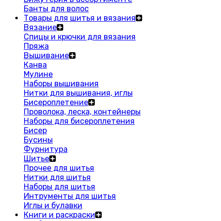
Банты для волос
Товары для шитья и вязания
Вязание
Спицы и крючки для вязания
Пряжа
Вышивание
Канва
Мулине
Наборы вышивания
Нитки для вышивания, иглы
Бисероплетение
Проволока, леска, контейнеры
Наборы для бисероплетения
Бисер
Бусины
Фурнитура
Шитье
Прочее для шитья
Нитки для шитья
Наборы для шитья
Интрументы для шитья
Иглы и булавки
Книги и раскраски