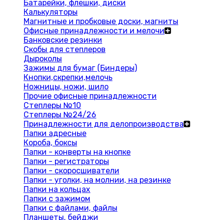
Батарейки, флешки, диски
Калькуляторы
Магнитные и пробковые доски, магниты
Офисные принадлежности и мелочи
Банковские резинки
Скобы для степлеров
Дыроколы
Зажимы для бумаг (Биндеры)
Кнопки,скрепки,мелочь
Ножницы, ножи, шило
Прочие офисные принадлежности
Степлеры №10
Степлеры №24/26
Принадлежности для делопроизводства
Папки адресные
Короба, боксы
Папки - конверты на кнопке
Папки - регистраторы
Папки - скоросшиватели
Папки - уголки, на молнии, на резинке
Папки на кольцах
Папки с зажимом
Папки с файлами, файлы
Планшеты, бейджи