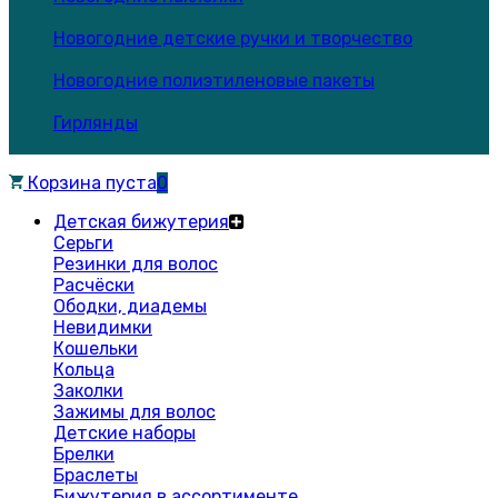
Новогодние детские ручки и творчество
Новогодние полиэтиленовые пакеты
Гирлянды
Корзина пуста
0
Детская бижутерия
Серьги
Резинки для волос
Расчёски
Ободки, диадемы
Невидимки
Кошельки
Кольца
Заколки
Зажимы для волос
Детские наборы
Брелки
Браслеты
Бижутерия в ассортименте