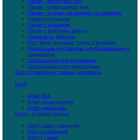
Папки - регистраторы
Папки - скоросшиватели
Папки - уголки, на молнии, на резинке
Папки на кольцах
Папки с зажимом
Папки с файлами, файлы
Планшеты, бейджи
Портфели деловые, папки с ручками
Расходные материалы для брошюровки и
ламинации
Скоросшиватели бумажные
Скоросшиватели прозрачные
Сопутствующие товары для офиса
Клей
Клей ПВА
Клей специальный
Клей-карандаш
Скотч, стрейч-плёнка
Скотч двусторонний
Скотч малярный
Скотч узкий