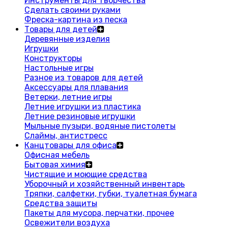
Инструменты для творчества
Сделать своими руками
Фреска-картина из песка
Товары для детей
Деревянные изделия
Игрушки
Конструкторы
Настольные игры
Разное из товаров для детей
Аксессуары для плавания
Ветерки, летние игры
Летние игрушки из пластика
Летние резиновые игрушки
Мыльные пузыри, водяные пистолеты
Слаймы, антистресс
Канцтовары для офиса
Офисная мебель
Бытовая химия
Чистящие и моющие средства
Уборочный и хозяйственный инвентарь
Тряпки, салфетки, губки, туалетная бумага
Средства защиты
Пакеты для мусора, перчатки, прочее
Освежители воздуха