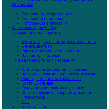
Магнитные и пробковые доски, магниты
Фоторамки
Фоторамки декоративные
Фоторамки из дерева
Фоторамки из пластика
Канцтовары для учёбы
Наборы картона и бумаги
Бумага гофрированная, крепированная
Бумага цветная
Картон цветной, картон белый
Наборы для поделок
Принадлежности для рисования
Альбомы для рисования школьные
Восковые карандаши и восковые мелки
Карандаши цветные школьные
Кисти школьные
Краски для рисования школьные
Сопутствующий товар для рисования
Фломастеры
Мел
Блокноты детские