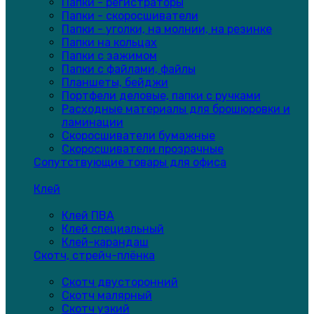
Папки - регистраторы
Папки - скоросшиватели
Папки - уголки, на молнии, на резинке
Папки на кольцах
Папки с зажимом
Папки с файлами, файлы
Планшеты, бейджи
Портфели деловые, папки с ручками
Расходные материалы для брошюровки и
ламинации
Скоросшиватели бумажные
Скоросшиватели прозрачные
Сопутствующие товары для офиса
Клей
Клей ПВА
Клей специальный
Клей-карандаш
Скотч, стрейч-плёнка
Скотч двусторонний
Скотч малярный
Скотч узкий