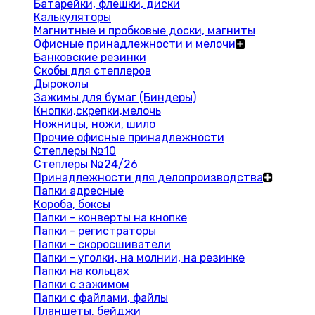
Батарейки, флешки, диски
Калькуляторы
Магнитные и пробковые доски, магниты
Офисные принадлежности и мелочи
Банковские резинки
Скобы для степлеров
Дыроколы
Зажимы для бумаг (Биндеры)
Кнопки,скрепки,мелочь
Ножницы, ножи, шило
Прочие офисные принадлежности
Степлеры №10
Степлеры №24/26
Принадлежности для делопроизводства
Папки адресные
Короба, боксы
Папки - конверты на кнопке
Папки - регистраторы
Папки - скоросшиватели
Папки - уголки, на молнии, на резинке
Папки на кольцах
Папки с зажимом
Папки с файлами, файлы
Планшеты, бейджи