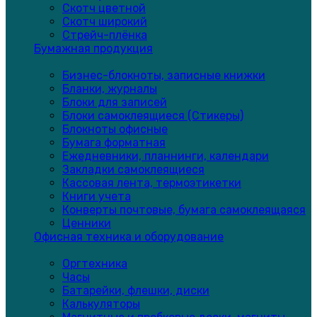
Скотч цветной
Скотч широкий
Стрейч-плёнка
Бумажная продукция
Бизнес-блокноты, записные книжки
Бланки, журналы
Блоки для записей
Блоки самоклеящиеся (Стикеры)
Блокноты офисные
Бумага форматная
Ежедневники, планнинги, календари
Закладки самоклеящиеся
Кассовая лента, термоэтикетки
Книги учета
Конверты почтовые, бумага самоклеящаяся
Ценники
Офисная техника и оборудование
Оргтехника
Часы
Батарейки, флешки, диски
Калькуляторы