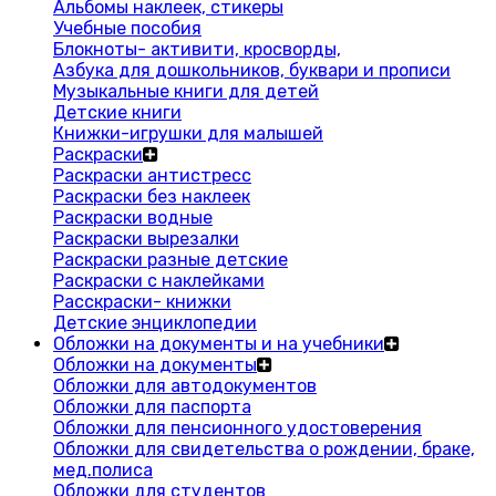
Альбомы наклеек, стикеры
Учебные пособия
Блокноты- активити, кросворды,
Азбука для дошкольников, буквари и прописи
Музыкальные книги для детей
Детские книги
Книжки-игрушки для малышей
Раскраски
Раскраски антистресс
Раскраски без наклеек
Раскраски водные
Раскраски вырезалки
Раскраски разные детские
Раскраски с наклейками
Расскраски- книжки
Детские энциклопедии
Обложки на документы и на учебники
Обложки на документы
Обложки для автодокументов
Обложки для паспорта
Обложки для пенсионного удостоверения
Обложки для свидетельства о рождении, браке,
мед.полиса
Обложки для студентов