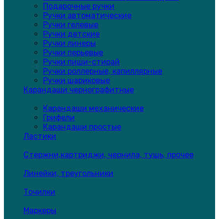
Подарочные ручки
Ручки автоматические
Ручки гелевые
Ручки детские
Ручки линеры
Ручки перьевые
Ручки пиши-стирай
Ручки роллерные, капиллярные
Ручки шариковые
Карандаши чернографитные
Карандаши механические
Грифели
Карандаши простые
Ластики
Стержни,картриджи, чернила, тушь, прочее
Линейки, треугольники
Точилки
Маркеры