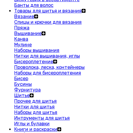
Банты для волос
Товары для шитья и вязания
Вязание
Спицы и крючки для вязания
Пряжа
Вышивание
Канва
Мулине
Наборы вышивания
Нитки для вышивания, иглы
Бисероплетение
Проволока, леска, контейнеры
Наборы для бисероплетения
Бисер
Бусины
Фурнитура
Шитье
Прочее для шитья
Нитки для шитья
Наборы для шитья
Интрументы для шитья
Иглы и булавки
Книги и раскраски