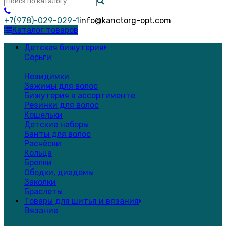
+7(978)-029-029-1
info@kanctorg-opt.com
Каталог товаров
Детская бижутерия
Серьги
Невидимки
Зажимы для волос
Бижутерия в ассортименте
Резинки для волос
Кошельки
Детские наборы
Банты для волос
Расчёски
Кольца
Брелки
Ободки, диадемы
Заколки
Браслеты
Товары для шитья и вязания
Вязание