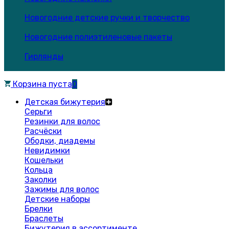
Новогодние детские ручки и творчество
Новогодние полиэтиленовые пакеты
Гирлянды
Корзина пуста
0
Детская бижутерия
Серьги
Резинки для волос
Расчёски
Ободки, диадемы
Невидимки
Кошельки
Кольца
Заколки
Зажимы для волос
Детские наборы
Брелки
Браслеты
Бижутерия в ассортименте