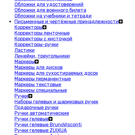
Обложки для удостоверений
Обложки для военного билета
Обложки на учебники и тетради
Письменные и чертёжные принадлежности
Корректоры
Корректоры ленточные
Корректоры с кисточкой
Корректоры-ручки
Ластики
Линейки, треугольники
Маркеры
Маркеры для дисков
Маркеры для сухостираемых досок
Маркеры перманентные
Маркеры текстовые
Маркеры специальные
Ручки
Наборы гелевых и шариковых ручек
Подарочные ручки
Ручки автоматические
Ручки гелевые
Ручки гелевые BrunoVisconti
Ручки гелевые ZUIXUA