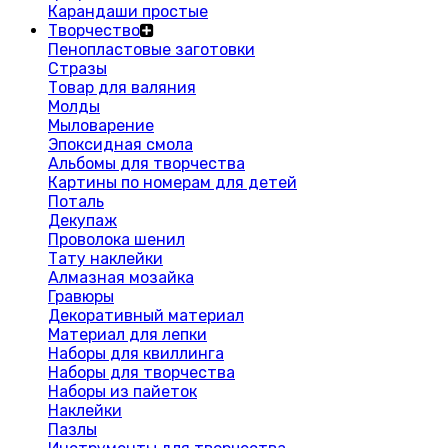
Карандаши простые
Творчество
Пенопластовые заготовки
Стразы
Товар для валяния
Молды
Мыловарение
Эпоксидная смола
Альбомы для творчества
Картины по номерам для детей
Поталь
Декупаж
Проволока шенил
Тату наклейки
Алмазная мозайка
Гравюры
Декоративный материал
Материал для лепки
Наборы для квиллинга
Наборы для творчества
Наборы из пайеток
Наклейки
Пазлы