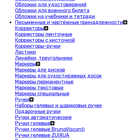
Обложки для удостоверений
Обложки для военного билета
Обложки на учебники и тетради
Письменные и чертёжные принадлежности
Корректоры
Корректоры ленточные
Корректоры с кисточкой
Корректоры-ручки
Ластики
Линейки, треугольники
Маркеры
Маркеры для дисков
Маркеры для сухостираемых досок
Маркеры перманентные
Маркеры текстовые
Маркеры специальные
Ручки
Наборы гелевых и шариковых ручек
Подарочные ручки
Ручки автоматические
Ручки гелевые
Ручки гелевые BrunoVisconti
Ручки гелевые ZUIXUA