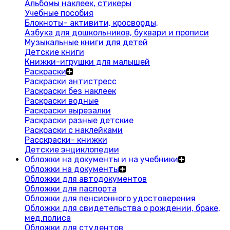
Альбомы наклеек, стикеры
Учебные пособия
Блокноты- активити, кросворды,
Азбука для дошкольников, буквари и прописи
Музыкальные книги для детей
Детские книги
Книжки-игрушки для малышей
Раскраски
Раскраски антистресс
Раскраски без наклеек
Раскраски водные
Раскраски вырезалки
Раскраски разные детские
Раскраски с наклейками
Расскраски- книжки
Детские энциклопедии
Обложки на документы и на учебники
Обложки на документы
Обложки для автодокументов
Обложки для паспорта
Обложки для пенсионного удостоверения
Обложки для свидетельства о рождении, браке,
мед.полиса
Обложки для студентов