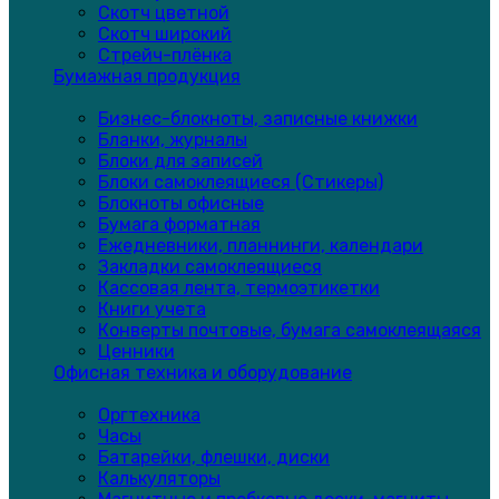
Скотч цветной
Скотч широкий
Стрейч-плёнка
Бумажная продукция
Бизнес-блокноты, записные книжки
Бланки, журналы
Блоки для записей
Блоки самоклеящиеся (Стикеры)
Блокноты офисные
Бумага форматная
Ежедневники, планнинги, календари
Закладки самоклеящиеся
Кассовая лента, термоэтикетки
Книги учета
Конверты почтовые, бумага самоклеящаяся
Ценники
Офисная техника и оборудование
Оргтехника
Часы
Батарейки, флешки, диски
Калькуляторы