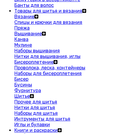
Банты для волос
Товары для шитья и вязания
Вязание
Спицы и крючки для вязания
Пряжа
Вышивание
Канва
Мулине
Наборы вышивания
Нитки для вышивания, иглы
Бисероплетение
Проволока, леска, контейнеры
Наборы для бисероплетения
Бисер
Бусины
Фурнитура
Шитье
Прочее для шитья
Нитки для шитья
Наборы для шитья
Интрументы для шитья
Иглы и булавки
Книги и раскраски