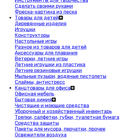
Инструменты для творчества
Сделать своими руками
Фреска-картина из песка
Товары для детей
Деревянные изделия
Игрушки
Конструкторы
Настольные игры
Разное из товаров для детей
Аксессуары для плавания
Ветерки, летние игры
Летние игрушки из пластика
Летние резиновые игрушки
Мыльные пузыри, водяные пистолеты
Слаймы, антистресс
Канцтовары для офиса
Офисная мебель
Бытовая химия
Чистящие и моющие средства
Уборочный и хозяйственный инвентарь
Тряпки, салфетки, губки, туалетная бумага
Средства защиты
Пакеты для мусора, перчатки, прочее
Освежители воздуха