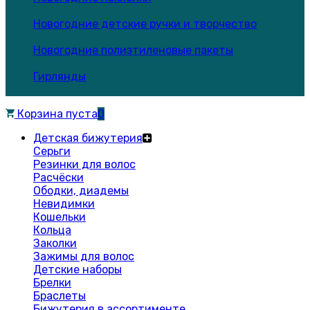
Новогодние детские ручки и творчество
Новогодние полиэтиленовые пакеты
Гирлянды
Корзина пуста
0
Детская бижутерия
Серьги
Резинки для волос
Расчёски
Ободки, диадемы
Невидимки
Кошельки
Кольца
Заколки
Зажимы для волос
Детские наборы
Брелки
Браслеты
Бижутерия в ассортименте