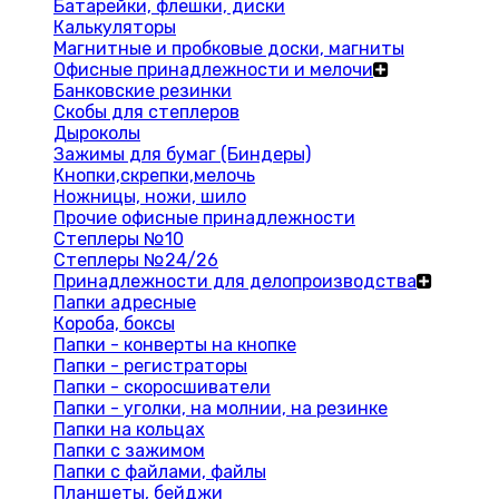
Батарейки, флешки, диски
Калькуляторы
Магнитные и пробковые доски, магниты
Офисные принадлежности и мелочи
Банковские резинки
Скобы для степлеров
Дыроколы
Зажимы для бумаг (Биндеры)
Кнопки,скрепки,мелочь
Ножницы, ножи, шило
Прочие офисные принадлежности
Степлеры №10
Степлеры №24/26
Принадлежности для делопроизводства
Папки адресные
Короба, боксы
Папки - конверты на кнопке
Папки - регистраторы
Папки - скоросшиватели
Папки - уголки, на молнии, на резинке
Папки на кольцах
Папки с зажимом
Папки с файлами, файлы
Планшеты, бейджи