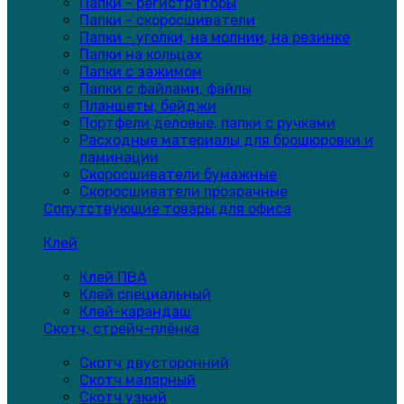
Папки - регистраторы
Папки - скоросшиватели
Папки - уголки, на молнии, на резинке
Папки на кольцах
Папки с зажимом
Папки с файлами, файлы
Планшеты, бейджи
Портфели деловые, папки с ручками
Расходные материалы для брошюровки и
ламинации
Скоросшиватели бумажные
Скоросшиватели прозрачные
Сопутствующие товары для офиса
Клей
Клей ПВА
Клей специальный
Клей-карандаш
Скотч, стрейч-плёнка
Скотч двусторонний
Скотч малярный
Скотч узкий