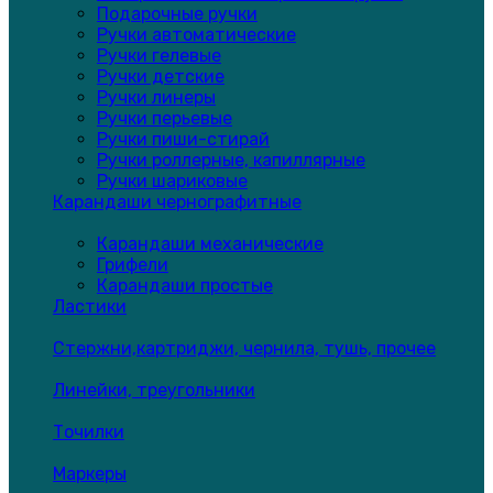
Подарочные ручки
Ручки автоматические
Ручки гелевые
Ручки детские
Ручки линеры
Ручки перьевые
Ручки пиши-стирай
Ручки роллерные, капиллярные
Ручки шариковые
Карандаши чернографитные
Карандаши механические
Грифели
Карандаши простые
Ластики
Стержни,картриджи, чернила, тушь, прочее
Линейки, треугольники
Точилки
Маркеры