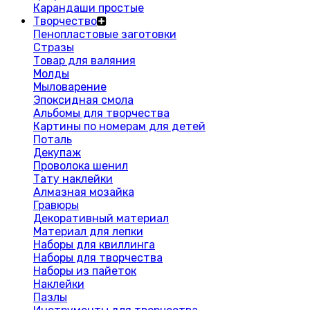
Карандаши простые
Творчество
Пенопластовые заготовки
Стразы
Товар для валяния
Молды
Мыловарение
Эпоксидная смола
Альбомы для творчества
Картины по номерам для детей
Поталь
Декупаж
Проволока шенил
Тату наклейки
Алмазная мозайка
Гравюры
Декоративный материал
Материал для лепки
Наборы для квиллинга
Наборы для творчества
Наборы из пайеток
Наклейки
Пазлы