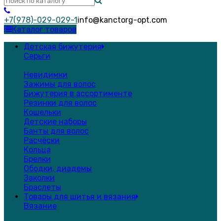
+7(978)-029-029-1
info@kanctorg-opt.com
Каталог товаров
Детская бижутерия
Серьги
Невидимки
Зажимы для волос
Бижутерия в ассортименте
Резинки для волос
Кошельки
Детские наборы
Банты для волос
Расчёски
Кольца
Брелки
Ободки, диадемы
Заколки
Браслеты
Товары для шитья и вязания
Вязание