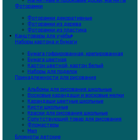
Магнитные и пробковые доски, магниты
Фоторамки
Фоторамки декоративные
Фоторамки из дерева
Фоторамки из пластика
Канцтовары для учёбы
Наборы картона и бумаги
Бумага гофрированная, крепированная
Бумага цветная
Картон цветной, картон белый
Наборы для поделок
Принадлежности для рисования
Альбомы для рисования школьные
Восковые карандаши и восковые мелки
Карандаши цветные школьные
Кисти школьные
Краски для рисования школьные
Сопутствующий товар для рисования
Фломастеры
Мел
Блокноты детские