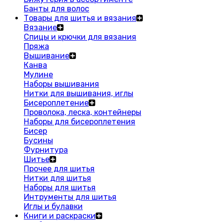
Банты для волос
Товары для шитья и вязания
Вязание
Спицы и крючки для вязания
Пряжа
Вышивание
Канва
Мулине
Наборы вышивания
Нитки для вышивания, иглы
Бисероплетение
Проволока, леска, контейнеры
Наборы для бисероплетения
Бисер
Бусины
Фурнитура
Шитье
Прочее для шитья
Нитки для шитья
Наборы для шитья
Интрументы для шитья
Иглы и булавки
Книги и раскраски