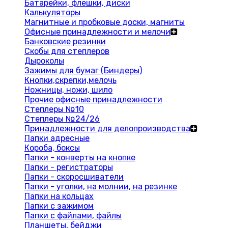
Батарейки, флешки, диски
Калькуляторы
Магнитные и пробковые доски, магниты
Офисные принадлежности и мелочи
Банковские резинки
Скобы для степлеров
Дыроколы
Зажимы для бумаг (Биндеры)
Кнопки,скрепки,мелочь
Ножницы, ножи, шило
Прочие офисные принадлежности
Степлеры №10
Степлеры №24/26
Принадлежности для делопроизводства
Папки адресные
Короба, боксы
Папки - конверты на кнопке
Папки - регистраторы
Папки - скоросшиватели
Папки - уголки, на молнии, на резинке
Папки на кольцах
Папки с зажимом
Папки с файлами, файлы
Планшеты, бейджи