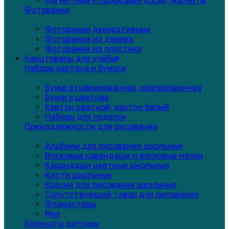
Магнитные и пробковые доски, магниты
Фоторамки
Фоторамки декоративные
Фоторамки из дерева
Фоторамки из пластика
Канцтовары для учёбы
Наборы картона и бумаги
Бумага гофрированная, крепированная
Бумага цветная
Картон цветной, картон белый
Наборы для поделок
Принадлежности для рисования
Альбомы для рисования школьные
Восковые карандаши и восковые мелки
Карандаши цветные школьные
Кисти школьные
Краски для рисования школьные
Сопутствующий товар для рисования
Фломастеры
Мел
Блокноты детские