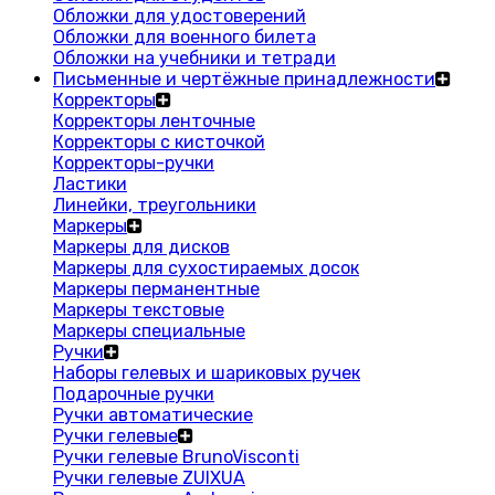
Обложки для удостоверений
Обложки для военного билета
Обложки на учебники и тетради
Письменные и чертёжные принадлежности
Корректоры
Корректоры ленточные
Корректоры с кисточкой
Корректоры-ручки
Ластики
Линейки, треугольники
Маркеры
Маркеры для дисков
Маркеры для сухостираемых досок
Маркеры перманентные
Маркеры текстовые
Маркеры специальные
Ручки
Наборы гелевых и шариковых ручек
Подарочные ручки
Ручки автоматические
Ручки гелевые
Ручки гелевые BrunoVisconti
Ручки гелевые ZUIXUA