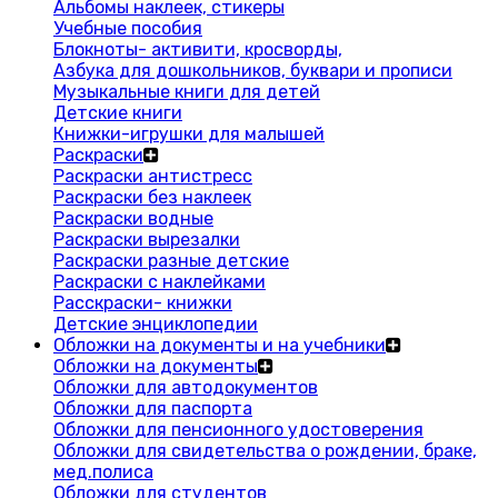
Альбомы наклеек, стикеры
Учебные пособия
Блокноты- активити, кросворды,
Азбука для дошкольников, буквари и прописи
Музыкальные книги для детей
Детские книги
Книжки-игрушки для малышей
Раскраски
Раскраски антистресс
Раскраски без наклеек
Раскраски водные
Раскраски вырезалки
Раскраски разные детские
Раскраски с наклейками
Расскраски- книжки
Детские энциклопедии
Обложки на документы и на учебники
Обложки на документы
Обложки для автодокументов
Обложки для паспорта
Обложки для пенсионного удостоверения
Обложки для свидетельства о рождении, браке,
мед.полиса
Обложки для студентов