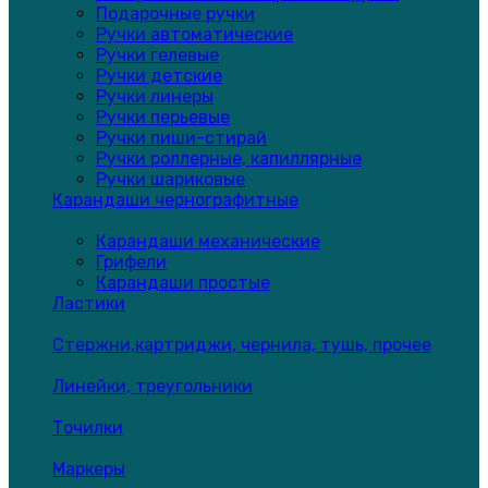
Подарочные ручки
Ручки автоматические
Ручки гелевые
Ручки детские
Ручки линеры
Ручки перьевые
Ручки пиши-стирай
Ручки роллерные, капиллярные
Ручки шариковые
Карандаши чернографитные
Карандаши механические
Грифели
Карандаши простые
Ластики
Стержни,картриджи, чернила, тушь, прочее
Линейки, треугольники
Точилки
Маркеры