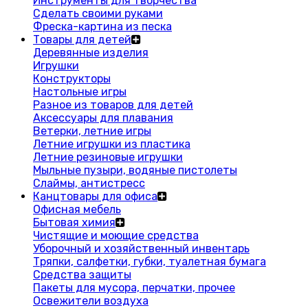
Инструменты для творчества
Сделать своими руками
Фреска-картина из песка
Товары для детей
Деревянные изделия
Игрушки
Конструкторы
Настольные игры
Разное из товаров для детей
Аксессуары для плавания
Ветерки, летние игры
Летние игрушки из пластика
Летние резиновые игрушки
Мыльные пузыри, водяные пистолеты
Слаймы, антистресс
Канцтовары для офиса
Офисная мебель
Бытовая химия
Чистящие и моющие средства
Уборочный и хозяйственный инвентарь
Тряпки, салфетки, губки, туалетная бумага
Средства защиты
Пакеты для мусора, перчатки, прочее
Освежители воздуха