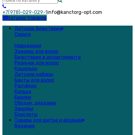
+7(978)-029-029-1
info@kanctorg-opt.com
Каталог товаров
Детская бижутерия
Серьги
Невидимки
Зажимы для волос
Бижутерия в ассортименте
Резинки для волос
Кошельки
Детские наборы
Банты для волос
Расчёски
Кольца
Брелки
Ободки, диадемы
Заколки
Браслеты
Товары для шитья и вязания
Вязание