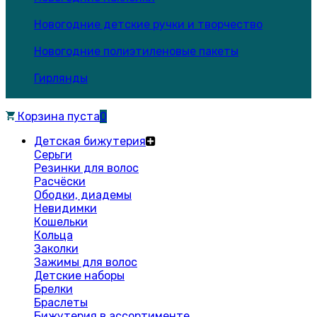
Новогодние детские ручки и творчество
Новогодние полиэтиленовые пакеты
Гирлянды
Корзина пуста
0
Детская бижутерия
Серьги
Резинки для волос
Расчёски
Ободки, диадемы
Невидимки
Кошельки
Кольца
Заколки
Зажимы для волос
Детские наборы
Брелки
Браслеты
Бижутерия в ассортименте