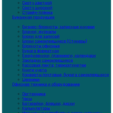
Скотч цветной
Скотч широкий
Стрейч-плёнка
Бумажная продукция
Бизнес-блокноты, записные книжки
Бланки, журналы
Блоки для записей
Блоки самоклеящиеся (Стикеры)
Блокноты офисные
Бумага форматная
Ежедневники, планнинги, календари
Закладки самоклеящиеся
Кассовая лента, термоэтикетки
Книги учета
Конверты почтовые, бумага самоклеящаяся
Ценники
Офисная техника и оборудование
Оргтехника
Часы
Батарейки, флешки, диски
Калькуляторы