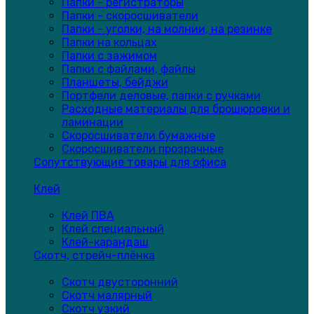
Папки - регистраторы
Папки - скоросшиватели
Папки - уголки, на молнии, на резинке
Папки на кольцах
Папки с зажимом
Папки с файлами, файлы
Планшеты, бейджи
Портфели деловые, папки с ручками
Расходные материалы для брошюровки и
ламинации
Скоросшиватели бумажные
Скоросшиватели прозрачные
Сопутствующие товары для офиса
Клей
Клей ПВА
Клей специальный
Клей-карандаш
Скотч, стрейч-плёнка
Скотч двусторонний
Скотч малярный
Скотч узкий