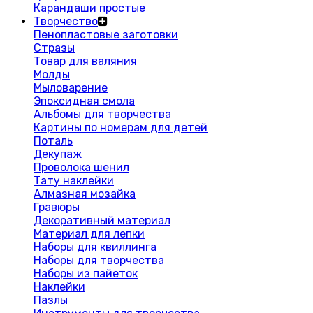
Карандаши простые
Творчество
Пенопластовые заготовки
Стразы
Товар для валяния
Молды
Мыловарение
Эпоксидная смола
Альбомы для творчества
Картины по номерам для детей
Поталь
Декупаж
Проволока шенил
Тату наклейки
Алмазная мозайка
Гравюры
Декоративный материал
Материал для лепки
Наборы для квиллинга
Наборы для творчества
Наборы из пайеток
Наклейки
Пазлы