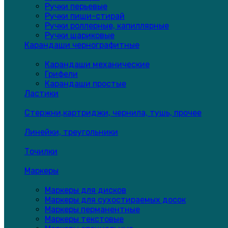
Ручки перьевые
Ручки пиши-стирай
Ручки роллерные, капиллярные
Ручки шариковые
Карандаши чернографитные
Карандаши механические
Грифели
Карандаши простые
Ластики
Стержни,картриджи, чернила, тушь, прочее
Линейки, треугольники
Точилки
Маркеры
Маркеры для дисков
Маркеры для сухостираемых досок
Маркеры перманентные
Маркеры текстовые