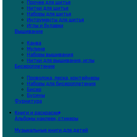
Прочее для шитья
Нитки для шитья
Наборы для шитья
Интрументы для шитья
Иглы и булавки
Вышивание
Канва
Мулине
Наборы вышивания
Нитки для вышивания, иглы
Бисероплетение
Проволока, леска, контейнеры
Наборы для бисероплетения
Бисер
Бусины
Фурнитура
Книги и раскраски
Альбомы наклеек, стикеры
Музыкальные книги для детей