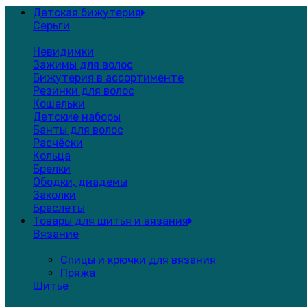
Детская бижутерия
Серьги
Невидимки
Зажимы для волос
Бижутерия в ассортименте
Резинки для волос
Кошельки
Детские наборы
Банты для волос
Расчёски
Кольца
Брелки
Ободки, диадемы
Заколки
Браслеты
Товары для шитья и вязания
Вязание
Спицы и крючки для вязания
Пряжа
Шитье