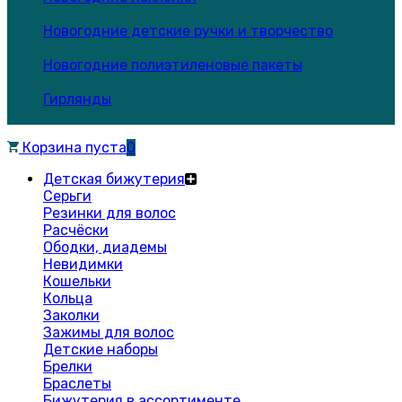
Новогодние детские ручки и творчество
Новогодние полиэтиленовые пакеты
Гирлянды
Корзина пуста
0
Детская бижутерия
Серьги
Резинки для волос
Расчёски
Ободки, диадемы
Невидимки
Кошельки
Кольца
Заколки
Зажимы для волос
Детские наборы
Брелки
Браслеты
Бижутерия в ассортименте