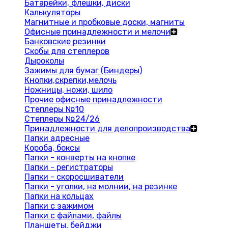
Батарейки, флешки, диски
Калькуляторы
Магнитные и пробковые доски, магниты
Офисные принадлежности и мелочи
Банковские резинки
Скобы для степлеров
Дыроколы
Зажимы для бумаг (Биндеры)
Кнопки,скрепки,мелочь
Ножницы, ножи, шило
Прочие офисные принадлежности
Степлеры №10
Степлеры №24/26
Принадлежности для делопроизводства
Папки адресные
Короба, боксы
Папки - конверты на кнопке
Папки - регистраторы
Папки - скоросшиватели
Папки - уголки, на молнии, на резинке
Папки на кольцах
Папки с зажимом
Папки с файлами, файлы
Планшеты, бейджи