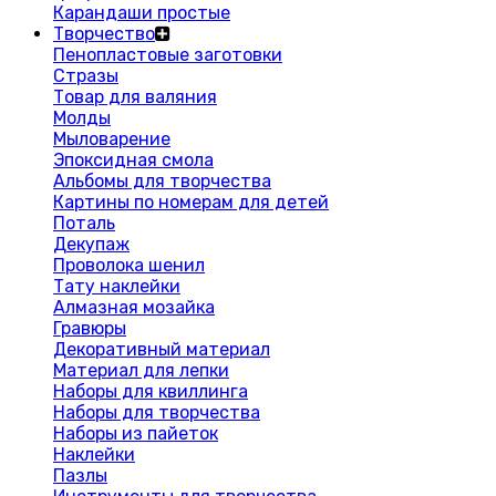
Карандаши простые
Творчество
Пенопластовые заготовки
Стразы
Товар для валяния
Молды
Мыловарение
Эпоксидная смола
Альбомы для творчества
Картины по номерам для детей
Поталь
Декупаж
Проволока шенил
Тату наклейки
Алмазная мозайка
Гравюры
Декоративный материал
Материал для лепки
Наборы для квиллинга
Наборы для творчества
Наборы из пайеток
Наклейки
Пазлы