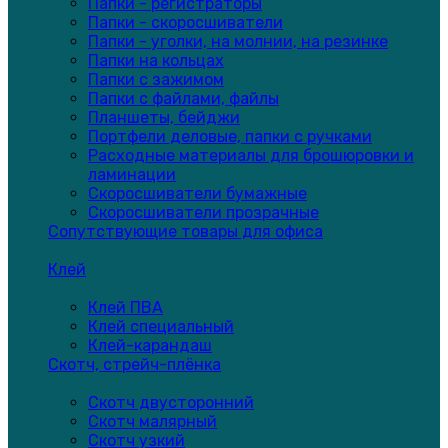
Папки - регистраторы
Папки - скоросшиватели
Папки - уголки, на молнии, на резинке
Папки на кольцах
Папки с зажимом
Папки с файлами, файлы
Планшеты, бейджи
Портфели деловые, папки с ручками
Расходные материалы для брошюровки и
ламинации
Скоросшиватели бумажные
Скоросшиватели прозрачные
Сопутствующие товары для офиса
Клей
Клей ПВА
Клей специальный
Клей-карандаш
Скотч, стрейч-плёнка
Скотч двусторонний
Скотч малярный
Скотч узкий