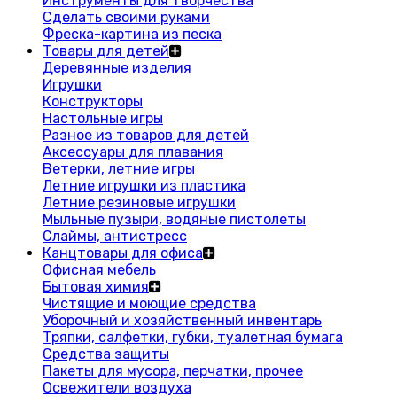
Инструменты для творчества
Сделать своими руками
Фреска-картина из песка
Товары для детей
Деревянные изделия
Игрушки
Конструкторы
Настольные игры
Разное из товаров для детей
Аксессуары для плавания
Ветерки, летние игры
Летние игрушки из пластика
Летние резиновые игрушки
Мыльные пузыри, водяные пистолеты
Слаймы, антистресс
Канцтовары для офиса
Офисная мебель
Бытовая химия
Чистящие и моющие средства
Уборочный и хозяйственный инвентарь
Тряпки, салфетки, губки, туалетная бумага
Средства защиты
Пакеты для мусора, перчатки, прочее
Освежители воздуха