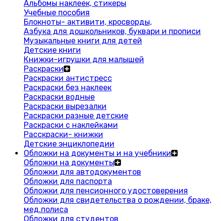
Альбомы наклеек, стикеры
Учебные пособия
Блокноты- активити, кросворды,
Азбука для дошкольников, буквари и прописи
Музыкальные книги для детей
Детские книги
Книжки-игрушки для малышей
Раскраски
Раскраски антистресс
Раскраски без наклеек
Раскраски водные
Раскраски вырезалки
Раскраски разные детские
Раскраски с наклейками
Расскраски- книжки
Детские энциклопедии
Обложки на документы и на учебники
Обложки на документы
Обложки для автодокументов
Обложки для паспорта
Обложки для пенсионного удостоверения
Обложки для свидетельства о рождении, браке,
мед.полиса
Обложки для студентов