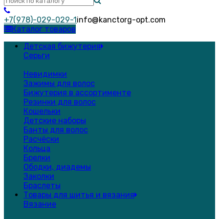
+7(978)-029-029-1
info@kanctorg-opt.com
Каталог товаров
Детская бижутерия
Серьги
Невидимки
Зажимы для волос
Бижутерия в ассортименте
Резинки для волос
Кошельки
Детские наборы
Банты для волос
Расчёски
Кольца
Брелки
Ободки, диадемы
Заколки
Браслеты
Товары для шитья и вязания
Вязание