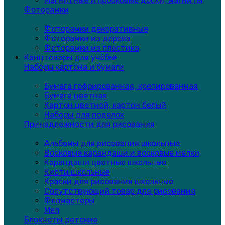
Магнитные и пробковые доски, магниты
Фоторамки
Фоторамки декоративные
Фоторамки из дерева
Фоторамки из пластика
Канцтовары для учёбы
Наборы картона и бумаги
Бумага гофрированная, крепированная
Бумага цветная
Картон цветной, картон белый
Наборы для поделок
Принадлежности для рисования
Альбомы для рисования школьные
Восковые карандаши и восковые мелки
Карандаши цветные школьные
Кисти школьные
Краски для рисования школьные
Сопутствующий товар для рисования
Фломастеры
Мел
Блокноты детские