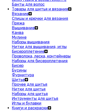
Банты для волос
Товары для шитья и вязания
Вязание
Спицы и крючки для вязания
Пряжа
Вышивание
Канва
Мулине
Наборы вышивания
Нитки для вышивания, иглы
Бисероплетение
Проволока, леска, контейнеры
Наборы для бисероплетения
Бисер
Бусины
Фурнитура
Шитье
Прочее для шитья
Нитки для шитья
Наборы для шитья
Интрументы для шитья
Иглы и булавки
Книги и раскраски