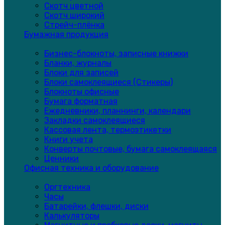
Скотч цветной
Скотч широкий
Стрейч-плёнка
Бумажная продукция
Бизнес-блокноты, записные книжки
Бланки, журналы
Блоки для записей
Блоки самоклеящиеся (Стикеры)
Блокноты офисные
Бумага форматная
Ежедневники, планнинги, календари
Закладки самоклеящиеся
Кассовая лента, термоэтикетки
Книги учета
Конверты почтовые, бумага самоклеящаяся
Ценники
Офисная техника и оборудование
Оргтехника
Часы
Батарейки, флешки, диски
Калькуляторы