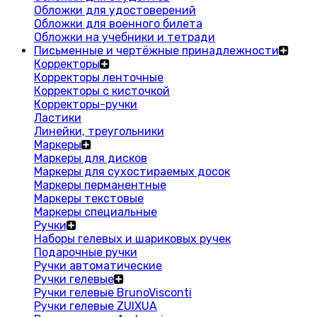
Обложки для удостоверений
Обложки для военного билета
Обложки на учебники и тетради
Письменные и чертёжные принадлежности
Корректоры
Корректоры ленточные
Корректоры с кисточкой
Корректоры-ручки
Ластики
Линейки, треугольники
Маркеры
Маркеры для дисков
Маркеры для сухостираемых досок
Маркеры перманентные
Маркеры текстовые
Маркеры специальные
Ручки
Наборы гелевых и шариковых ручек
Подарочные ручки
Ручки автоматические
Ручки гелевые
Ручки гелевые BrunoVisconti
Ручки гелевые ZUIXUA