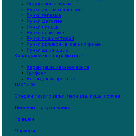
Подарочные ручки
Ручки автоматические
Ручки гелевые
Ручки детские
Ручки линеры
Ручки перьевые
Ручки пиши-стирай
Ручки роллерные, капиллярные
Ручки шариковые
Карандаши чернографитные
Карандаши механические
Грифели
Карандаши простые
Ластики
Стержни,картриджи, чернила, тушь, прочее
Линейки, треугольники
Точилки
Маркеры