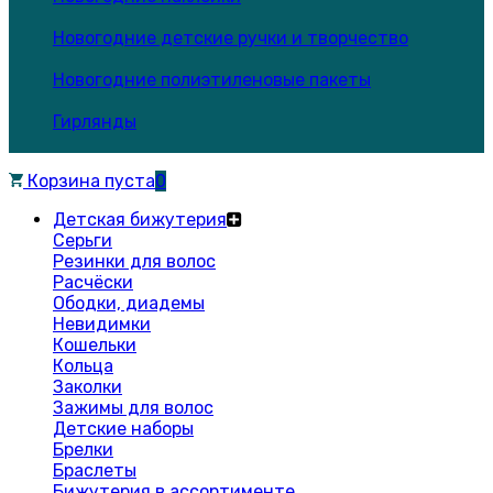
Новогодние детские ручки и творчество
Новогодние полиэтиленовые пакеты
Гирлянды
Корзина пуста
0
Детская бижутерия
Серьги
Резинки для волос
Расчёски
Ободки, диадемы
Невидимки
Кошельки
Кольца
Заколки
Зажимы для волос
Детские наборы
Брелки
Браслеты
Бижутерия в ассортименте