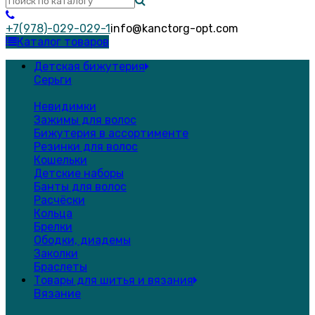
+7(978)-029-029-1
info@kanctorg-opt.com
Каталог товаров
Детская бижутерия
Серьги
Невидимки
Зажимы для волос
Бижутерия в ассортименте
Резинки для волос
Кошельки
Детские наборы
Банты для волос
Расчёски
Кольца
Брелки
Ободки, диадемы
Заколки
Браслеты
Товары для шитья и вязания
Вязание