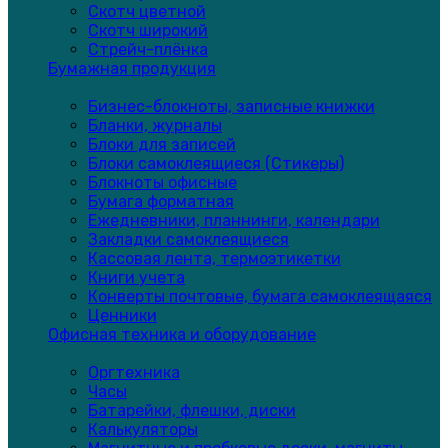
Скотч цветной
Скотч широкий
Стрейч-плёнка
Бумажная продукция
Бизнес-блокноты, записные книжки
Бланки, журналы
Блоки для записей
Блоки самоклеящиеся (Стикеры)
Блокноты офисные
Бумага форматная
Ежедневники, планнинги, календари
Закладки самоклеящиеся
Кассовая лента, термоэтикетки
Книги учета
Конверты почтовые, бумага самоклеящаяся
Ценники
Офисная техника и оборудование
Оргтехника
Часы
Батарейки, флешки, диски
Калькуляторы