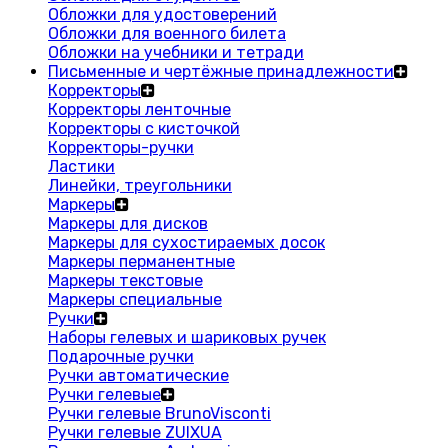
Обложки для удостоверений
Обложки для военного билета
Обложки на учебники и тетради
Письменные и чертёжные принадлежности
Корректоры
Корректоры ленточные
Корректоры с кисточкой
Корректоры-ручки
Ластики
Линейки, треугольники
Маркеры
Маркеры для дисков
Маркеры для сухостираемых досок
Маркеры перманентные
Маркеры текстовые
Маркеры специальные
Ручки
Наборы гелевых и шариковых ручек
Подарочные ручки
Ручки автоматические
Ручки гелевые
Ручки гелевые BrunoVisconti
Ручки гелевые ZUIXUA