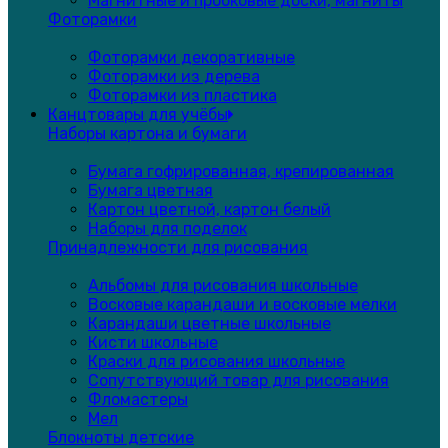
Магнитные и пробковые доски, магниты
Фоторамки
Фоторамки декоративные
Фоторамки из дерева
Фоторамки из пластика
Канцтовары для учёбы
Наборы картона и бумаги
Бумага гофрированная, крепированная
Бумага цветная
Картон цветной, картон белый
Наборы для поделок
Принадлежности для рисования
Альбомы для рисования школьные
Восковые карандаши и восковые мелки
Карандаши цветные школьные
Кисти школьные
Краски для рисования школьные
Сопутствующий товар для рисования
Фломастеры
Мел
Блокноты детские