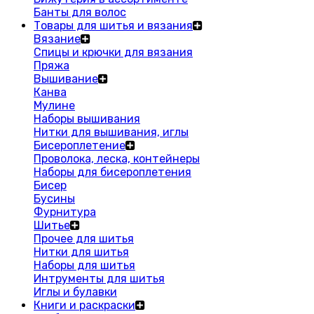
Банты для волос
Товары для шитья и вязания
Вязание
Спицы и крючки для вязания
Пряжа
Вышивание
Канва
Мулине
Наборы вышивания
Нитки для вышивания, иглы
Бисероплетение
Проволока, леска, контейнеры
Наборы для бисероплетения
Бисер
Бусины
Фурнитура
Шитье
Прочее для шитья
Нитки для шитья
Наборы для шитья
Интрументы для шитья
Иглы и булавки
Книги и раскраски