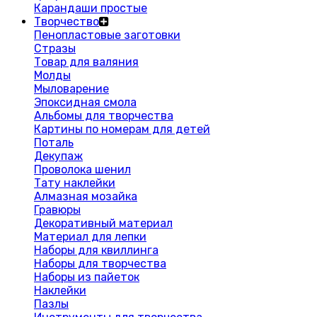
Карандаши простые
Творчество
Пенопластовые заготовки
Стразы
Товар для валяния
Молды
Мыловарение
Эпоксидная смола
Альбомы для творчества
Картины по номерам для детей
Поталь
Декупаж
Проволока шенил
Тату наклейки
Алмазная мозайка
Гравюры
Декоративный материал
Материал для лепки
Наборы для квиллинга
Наборы для творчества
Наборы из пайеток
Наклейки
Пазлы