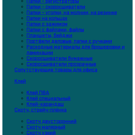
Папки - регистраторы
Папки - скоросшиватели
Папки - уголки, на молнии, на резинке
Папки на кольцах
Папки с зажимом
Папки с файлами, файлы
Планшеты, бейджи
Портфели деловые, папки с ручками
Расходные материалы для брошюровки и
ламинации
Скоросшиватели бумажные
Скоросшиватели прозрачные
Сопутствующие товары для офиса
Клей
Клей ПВА
Клей специальный
Клей-карандаш
Скотч, стрейч-плёнка
Скотч двусторонний
Скотч малярный
Скотч узкий