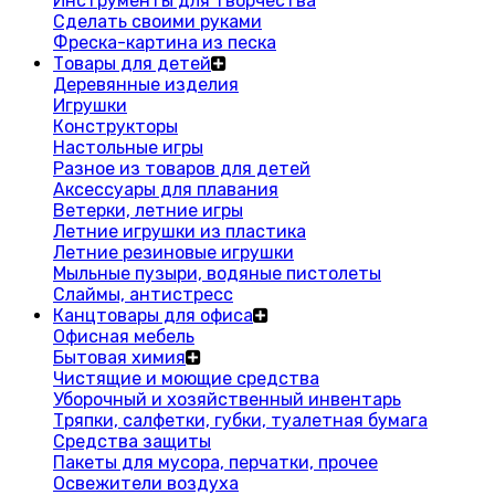
Инструменты для творчества
Сделать своими руками
Фреска-картина из песка
Товары для детей
Деревянные изделия
Игрушки
Конструкторы
Настольные игры
Разное из товаров для детей
Аксессуары для плавания
Ветерки, летние игры
Летние игрушки из пластика
Летние резиновые игрушки
Мыльные пузыри, водяные пистолеты
Слаймы, антистресс
Канцтовары для офиса
Офисная мебель
Бытовая химия
Чистящие и моющие средства
Уборочный и хозяйственный инвентарь
Тряпки, салфетки, губки, туалетная бумага
Средства защиты
Пакеты для мусора, перчатки, прочее
Освежители воздуха