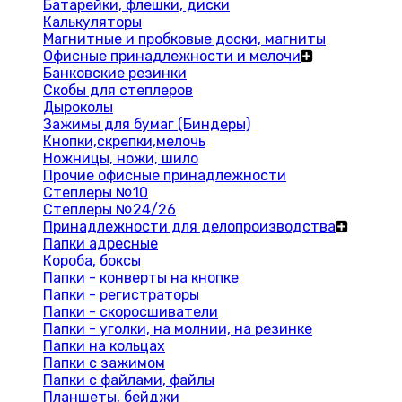
Батарейки, флешки, диски
Калькуляторы
Магнитные и пробковые доски, магниты
Офисные принадлежности и мелочи
Банковские резинки
Скобы для степлеров
Дыроколы
Зажимы для бумаг (Биндеры)
Кнопки,скрепки,мелочь
Ножницы, ножи, шило
Прочие офисные принадлежности
Степлеры №10
Степлеры №24/26
Принадлежности для делопроизводства
Папки адресные
Короба, боксы
Папки - конверты на кнопке
Папки - регистраторы
Папки - скоросшиватели
Папки - уголки, на молнии, на резинке
Папки на кольцах
Папки с зажимом
Папки с файлами, файлы
Планшеты, бейджи