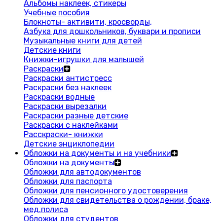
Альбомы наклеек, стикеры
Учебные пособия
Блокноты- активити, кросворды,
Азбука для дошкольников, буквари и прописи
Музыкальные книги для детей
Детские книги
Книжки-игрушки для малышей
Раскраски
Раскраски антистресс
Раскраски без наклеек
Раскраски водные
Раскраски вырезалки
Раскраски разные детские
Раскраски с наклейками
Расскраски- книжки
Детские энциклопедии
Обложки на документы и на учебники
Обложки на документы
Обложки для автодокументов
Обложки для паспорта
Обложки для пенсионного удостоверения
Обложки для свидетельства о рождении, браке,
мед.полиса
Обложки для студентов