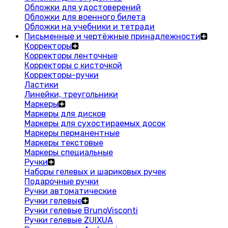
Обложки для удостоверений
Обложки для военного билета
Обложки на учебники и тетради
Письменные и чертёжные принадлежности
Корректоры
Корректоры ленточные
Корректоры с кисточкой
Корректоры-ручки
Ластики
Линейки, треугольники
Маркеры
Маркеры для дисков
Маркеры для сухостираемых досок
Маркеры перманентные
Маркеры текстовые
Маркеры специальные
Ручки
Наборы гелевых и шариковых ручек
Подарочные ручки
Ручки автоматические
Ручки гелевые
Ручки гелевые BrunoVisconti
Ручки гелевые ZUIXUA