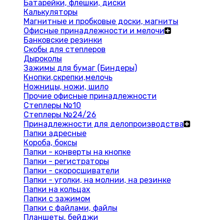
Батарейки, флешки, диски
Калькуляторы
Магнитные и пробковые доски, магниты
Офисные принадлежности и мелочи
Банковские резинки
Скобы для степлеров
Дыроколы
Зажимы для бумаг (Биндеры)
Кнопки,скрепки,мелочь
Ножницы, ножи, шило
Прочие офисные принадлежности
Степлеры №10
Степлеры №24/26
Принадлежности для делопроизводства
Папки адресные
Короба, боксы
Папки - конверты на кнопке
Папки - регистраторы
Папки - скоросшиватели
Папки - уголки, на молнии, на резинке
Папки на кольцах
Папки с зажимом
Папки с файлами, файлы
Планшеты, бейджи