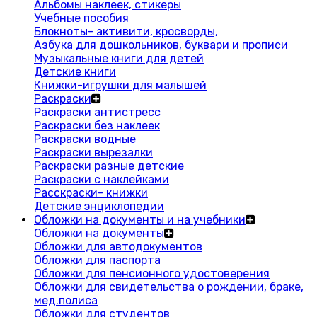
Альбомы наклеек, стикеры
Учебные пособия
Блокноты- активити, кросворды,
Азбука для дошкольников, буквари и прописи
Музыкальные книги для детей
Детские книги
Книжки-игрушки для малышей
Раскраски
Раскраски антистресс
Раскраски без наклеек
Раскраски водные
Раскраски вырезалки
Раскраски разные детские
Раскраски с наклейками
Расскраски- книжки
Детские энциклопедии
Обложки на документы и на учебники
Обложки на документы
Обложки для автодокументов
Обложки для паспорта
Обложки для пенсионного удостоверения
Обложки для свидетельства о рождении, браке,
мед.полиса
Обложки для студентов