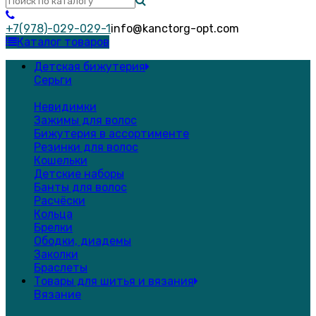
+7(978)-029-029-1
info@kanctorg-opt.com
Каталог товаров
Детская бижутерия
Серьги
Невидимки
Зажимы для волос
Бижутерия в ассортименте
Резинки для волос
Кошельки
Детские наборы
Банты для волос
Расчёски
Кольца
Брелки
Ободки, диадемы
Заколки
Браслеты
Товары для шитья и вязания
Вязание