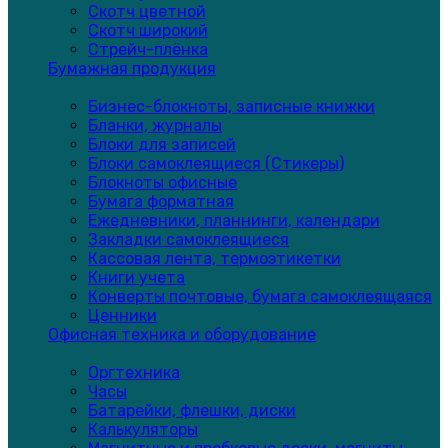
Скотч цветной
Скотч широкий
Стрейч-плёнка
Бумажная продукция
Бизнес-блокноты, записные книжки
Бланки, журналы
Блоки для записей
Блоки самоклеящиеся (Стикеры)
Блокноты офисные
Бумага форматная
Ежедневники, планнинги, календари
Закладки самоклеящиеся
Кассовая лента, термоэтикетки
Книги учета
Конверты почтовые, бумага самоклеящаяся
Ценники
Офисная техника и оборудование
Оргтехника
Часы
Батарейки, флешки, диски
Калькуляторы