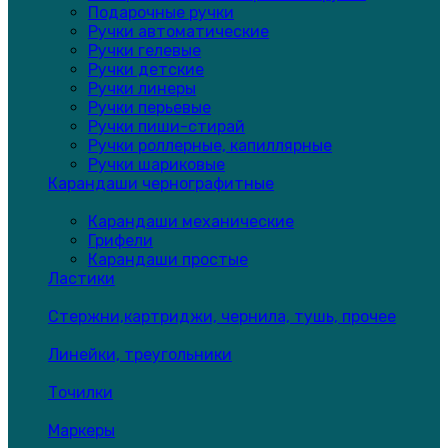
Подарочные ручки
Ручки автоматические
Ручки гелевые
Ручки детские
Ручки линеры
Ручки перьевые
Ручки пиши-стирай
Ручки роллерные, капиллярные
Ручки шариковые
Карандаши чернографитные
Карандаши механические
Грифели
Карандаши простые
Ластики
Стержни,картриджи, чернила, тушь, прочее
Линейки, треугольники
Точилки
Маркеры