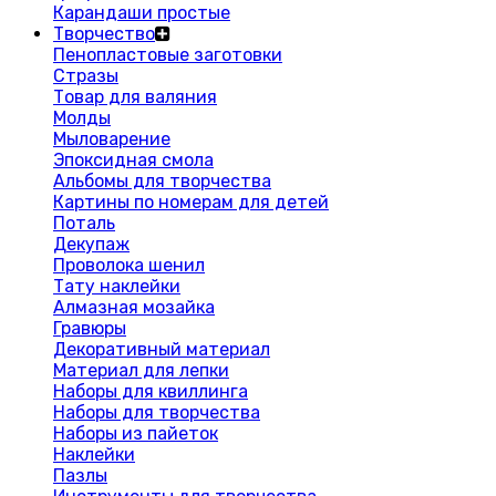
Карандаши простые
Творчество
Пенопластовые заготовки
Стразы
Товар для валяния
Молды
Мыловарение
Эпоксидная смола
Альбомы для творчества
Картины по номерам для детей
Поталь
Декупаж
Проволока шенил
Тату наклейки
Алмазная мозайка
Гравюры
Декоративный материал
Материал для лепки
Наборы для квиллинга
Наборы для творчества
Наборы из пайеток
Наклейки
Пазлы