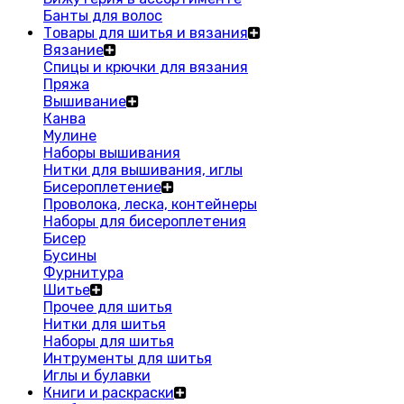
Банты для волос
Товары для шитья и вязания
Вязание
Спицы и крючки для вязания
Пряжа
Вышивание
Канва
Мулине
Наборы вышивания
Нитки для вышивания, иглы
Бисероплетение
Проволока, леска, контейнеры
Наборы для бисероплетения
Бисер
Бусины
Фурнитура
Шитье
Прочее для шитья
Нитки для шитья
Наборы для шитья
Интрументы для шитья
Иглы и булавки
Книги и раскраски