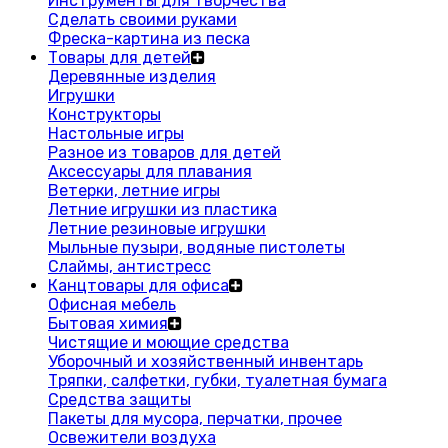
Инструменты для творчества
Сделать своими руками
Фреска-картина из песка
Товары для детей
Деревянные изделия
Игрушки
Конструкторы
Настольные игры
Разное из товаров для детей
Аксессуары для плавания
Ветерки, летние игры
Летние игрушки из пластика
Летние резиновые игрушки
Мыльные пузыри, водяные пистолеты
Слаймы, антистресс
Канцтовары для офиса
Офисная мебель
Бытовая химия
Чистящие и моющие средства
Уборочный и хозяйственный инвентарь
Тряпки, салфетки, губки, туалетная бумага
Средства защиты
Пакеты для мусора, перчатки, прочее
Освежители воздуха