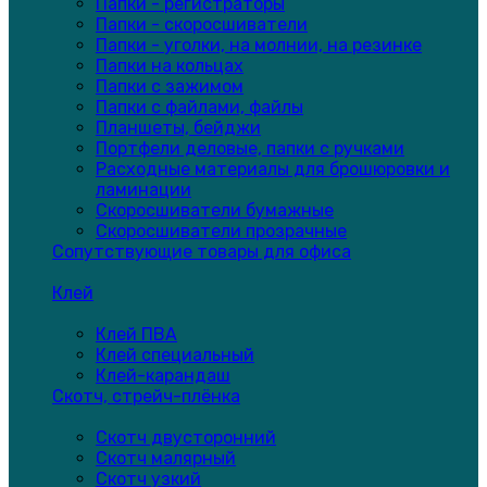
Папки - регистраторы
Папки - скоросшиватели
Папки - уголки, на молнии, на резинке
Папки на кольцах
Папки с зажимом
Папки с файлами, файлы
Планшеты, бейджи
Портфели деловые, папки с ручками
Расходные материалы для брошюровки и
ламинации
Скоросшиватели бумажные
Скоросшиватели прозрачные
Сопутствующие товары для офиса
Клей
Клей ПВА
Клей специальный
Клей-карандаш
Скотч, стрейч-плёнка
Скотч двусторонний
Скотч малярный
Скотч узкий