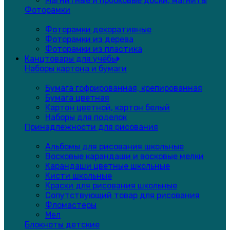
Магнитные и пробковые доски, магниты
Фоторамки
Фоторамки декоративные
Фоторамки из дерева
Фоторамки из пластика
Канцтовары для учёбы
Наборы картона и бумаги
Бумага гофрированная, крепированная
Бумага цветная
Картон цветной, картон белый
Наборы для поделок
Принадлежности для рисования
Альбомы для рисования школьные
Восковые карандаши и восковые мелки
Карандаши цветные школьные
Кисти школьные
Краски для рисования школьные
Сопутствующий товар для рисования
Фломастеры
Мел
Блокноты детские