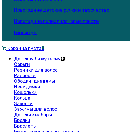
Новогодние детские ручки и творчество
Новогодние полиэтиленовые пакеты
Гирлянды
Корзина пуста
0
Детская бижутерия
Серьги
Резинки для волос
Расчёски
Ободки, диадемы
Невидимки
Кошельки
Кольца
Заколки
Зажимы для волос
Детские наборы
Брелки
Браслеты
Бижутерия в ассортименте