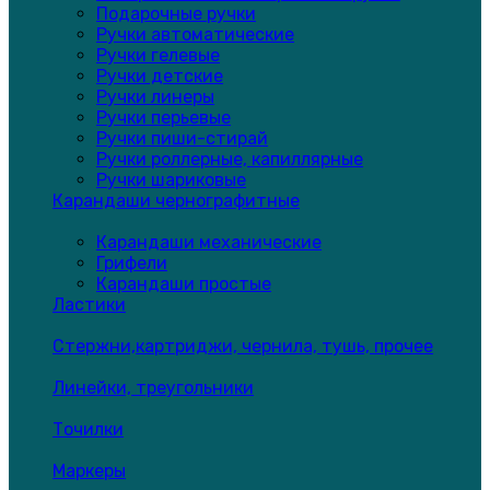
Подарочные ручки
Ручки автоматические
Ручки гелевые
Ручки детские
Ручки линеры
Ручки перьевые
Ручки пиши-стирай
Ручки роллерные, капиллярные
Ручки шариковые
Карандаши чернографитные
Карандаши механические
Грифели
Карандаши простые
Ластики
Стержни,картриджи, чернила, тушь, прочее
Линейки, треугольники
Точилки
Маркеры