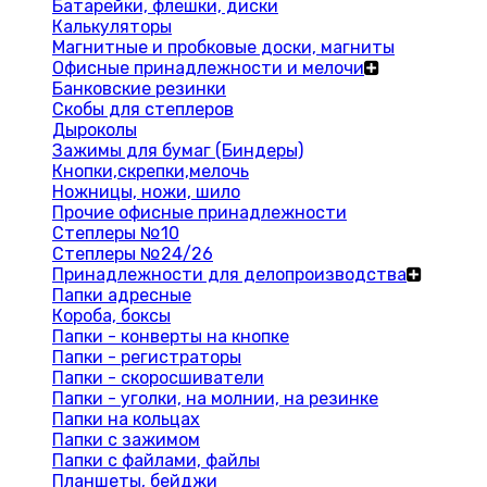
Батарейки, флешки, диски
Калькуляторы
Магнитные и пробковые доски, магниты
Офисные принадлежности и мелочи
Банковские резинки
Скобы для степлеров
Дыроколы
Зажимы для бумаг (Биндеры)
Кнопки,скрепки,мелочь
Ножницы, ножи, шило
Прочие офисные принадлежности
Степлеры №10
Степлеры №24/26
Принадлежности для делопроизводства
Папки адресные
Короба, боксы
Папки - конверты на кнопке
Папки - регистраторы
Папки - скоросшиватели
Папки - уголки, на молнии, на резинке
Папки на кольцах
Папки с зажимом
Папки с файлами, файлы
Планшеты, бейджи