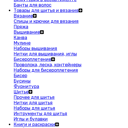
Банты для волос
Товары для шитья и вязания
Вязание
Спицы и крючки для вязания
Пряжа
Вышивание
Канва
Мулине
Наборы вышивания
Нитки для вышивания, иглы
Бисероплетение
Проволока, леска, контейнеры
Наборы для бисероплетения
Бисер
Бусины
Фурнитура
Шитье
Прочее для шитья
Нитки для шитья
Наборы для шитья
Интрументы для шитья
Иглы и булавки
Книги и раскраски