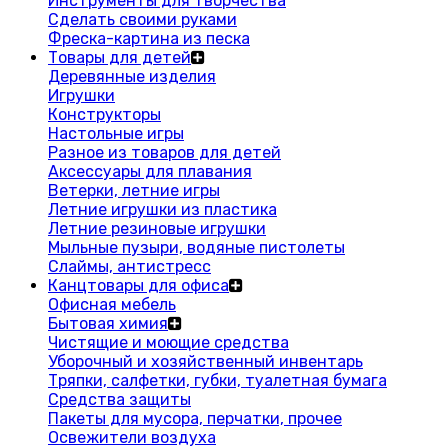
Инструменты для творчества
Сделать своими руками
Фреска-картина из песка
Товары для детей
Деревянные изделия
Игрушки
Конструкторы
Настольные игры
Разное из товаров для детей
Аксессуары для плавания
Ветерки, летние игры
Летние игрушки из пластика
Летние резиновые игрушки
Мыльные пузыри, водяные пистолеты
Слаймы, антистресс
Канцтовары для офиса
Офисная мебель
Бытовая химия
Чистящие и моющие средства
Уборочный и хозяйственный инвентарь
Тряпки, салфетки, губки, туалетная бумага
Средства защиты
Пакеты для мусора, перчатки, прочее
Освежители воздуха