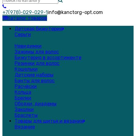
+7(978)-029-029-1
info@kanctorg-opt.com
Каталог товаров
Детская бижутерия
Серьги
Невидимки
Зажимы для волос
Бижутерия в ассортименте
Резинки для волос
Кошельки
Детские наборы
Банты для волос
Расчёски
Кольца
Брелки
Ободки, диадемы
Заколки
Браслеты
Товары для шитья и вязания
Вязание