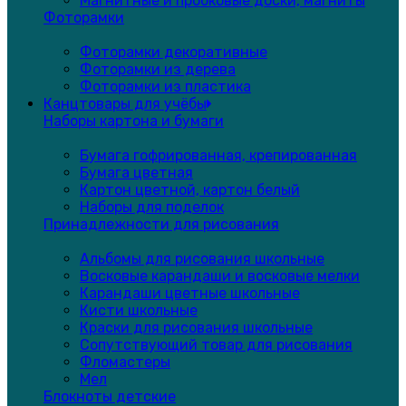
Магнитные и пробковые доски, магниты
Фоторамки
Фоторамки декоративные
Фоторамки из дерева
Фоторамки из пластика
Канцтовары для учёбы
Наборы картона и бумаги
Бумага гофрированная, крепированная
Бумага цветная
Картон цветной, картон белый
Наборы для поделок
Принадлежности для рисования
Альбомы для рисования школьные
Восковые карандаши и восковые мелки
Карандаши цветные школьные
Кисти школьные
Краски для рисования школьные
Сопутствующий товар для рисования
Фломастеры
Мел
Блокноты детские