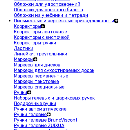
Обложки для удостоверений
Обложки для военного билета
Обложки на учебники и тетради
Письменные и чертёжные принадлежности
Корректоры
Корректоры ленточные
Корректоры с кисточкой
Корректоры-ручки
Ластики
Линейки, треугольники
Маркеры
Маркеры для дисков
Маркеры для сухостираемых досок
Маркеры перманентные
Маркеры текстовые
Маркеры специальные
Ручки
Наборы гелевых и шариковых ручек
Подарочные ручки
Ручки автоматические
Ручки гелевые
Ручки гелевые BrunoVisconti
Ручки гелевые ZUIXUA