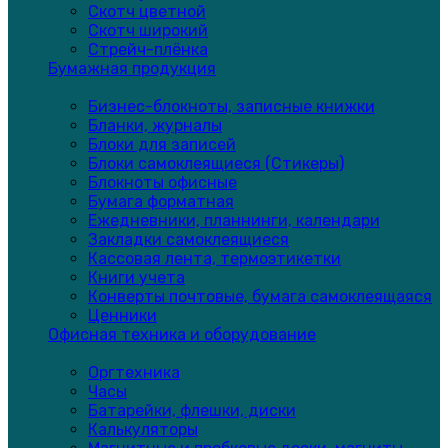
Скотч цветной
Скотч широкий
Стрейч-плёнка
Бумажная продукция
Бизнес-блокноты, записные книжки
Бланки, журналы
Блоки для записей
Блоки самоклеящиеся (Стикеры)
Блокноты офисные
Бумага форматная
Ежедневники, планнинги, календари
Закладки самоклеящиеся
Кассовая лента, термоэтикетки
Книги учета
Конверты почтовые, бумага самоклеящаяся
Ценники
Офисная техника и оборудование
Оргтехника
Часы
Батарейки, флешки, диски
Калькуляторы