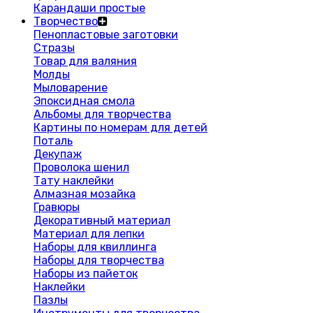
Карандаши простые
Творчество
Пенопластовые заготовки
Стразы
Товар для валяния
Молды
Мыловарение
Эпоксидная смола
Альбомы для творчества
Картины по номерам для детей
Поталь
Декупаж
Проволока шенил
Тату наклейки
Алмазная мозайка
Гравюры
Декоративный материал
Материал для лепки
Наборы для квиллинга
Наборы для творчества
Наборы из пайеток
Наклейки
Пазлы