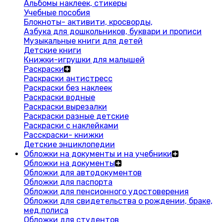
Альбомы наклеек, стикеры
Учебные пособия
Блокноты- активити, кросворды,
Азбука для дошкольников, буквари и прописи
Музыкальные книги для детей
Детские книги
Книжки-игрушки для малышей
Раскраски
Раскраски антистресс
Раскраски без наклеек
Раскраски водные
Раскраски вырезалки
Раскраски разные детские
Раскраски с наклейками
Расскраски- книжки
Детские энциклопедии
Обложки на документы и на учебники
Обложки на документы
Обложки для автодокументов
Обложки для паспорта
Обложки для пенсионного удостоверения
Обложки для свидетельства о рождении, браке,
мед.полиса
Обложки для студентов