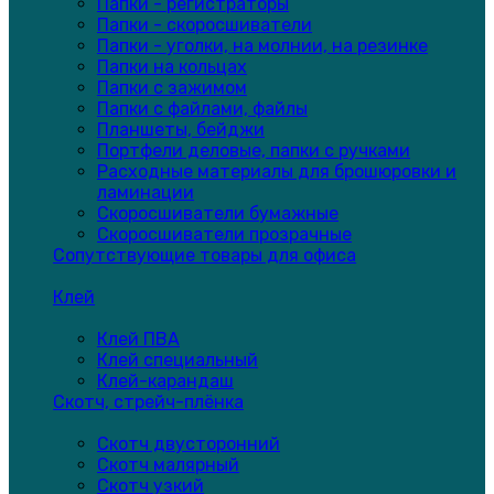
Папки - регистраторы
Папки - скоросшиватели
Папки - уголки, на молнии, на резинке
Папки на кольцах
Папки с зажимом
Папки с файлами, файлы
Планшеты, бейджи
Портфели деловые, папки с ручками
Расходные материалы для брошюровки и
ламинации
Скоросшиватели бумажные
Скоросшиватели прозрачные
Сопутствующие товары для офиса
Клей
Клей ПВА
Клей специальный
Клей-карандаш
Скотч, стрейч-плёнка
Скотч двусторонний
Скотч малярный
Скотч узкий