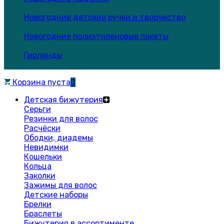
Новогодние детские ручки и творчество
Новогодние полиэтиленовые пакеты
Гирлянды
Корзина пуста
0
Детская бижутерия
Серьги
Резинки для волос
Расчёски
Ободки, диадемы
Невидимки
Кошельки
Кольца
Заколки
Зажимы для волос
Детские наборы
Брелки
Браслеты
Бижутерия в ассортименте