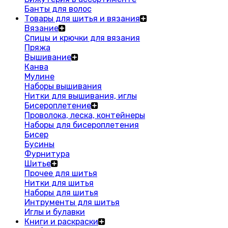
Банты для волос
Товары для шитья и вязания
Вязание
Спицы и крючки для вязания
Пряжа
Вышивание
Канва
Мулине
Наборы вышивания
Нитки для вышивания, иглы
Бисероплетение
Проволока, леска, контейнеры
Наборы для бисероплетения
Бисер
Бусины
Фурнитура
Шитье
Прочее для шитья
Нитки для шитья
Наборы для шитья
Интрументы для шитья
Иглы и булавки
Книги и раскраски