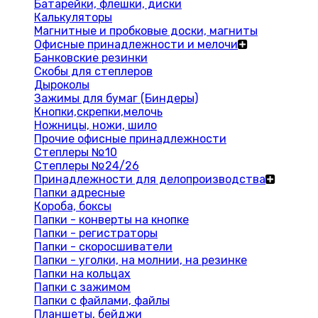
Батарейки, флешки, диски
Калькуляторы
Магнитные и пробковые доски, магниты
Офисные принадлежности и мелочи
Банковские резинки
Скобы для степлеров
Дыроколы
Зажимы для бумаг (Биндеры)
Кнопки,скрепки,мелочь
Ножницы, ножи, шило
Прочие офисные принадлежности
Степлеры №10
Степлеры №24/26
Принадлежности для делопроизводства
Папки адресные
Короба, боксы
Папки - конверты на кнопке
Папки - регистраторы
Папки - скоросшиватели
Папки - уголки, на молнии, на резинке
Папки на кольцах
Папки с зажимом
Папки с файлами, файлы
Планшеты, бейджи