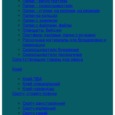
Папки - регистраторы
Папки - скоросшиватели
Папки - уголки, на молнии, на резинке
Папки на кольцах
Папки с зажимом
Папки с файлами, файлы
Планшеты, бейджи
Портфели деловые, папки с ручками
Расходные материалы для брошюровки и
ламинации
Скоросшиватели бумажные
Скоросшиватели прозрачные
Сопутствующие товары для офиса
Клей
Клей ПВА
Клей специальный
Клей-карандаш
Скотч, стрейч-плёнка
Скотч двусторонний
Скотч малярный
Скотч узкий