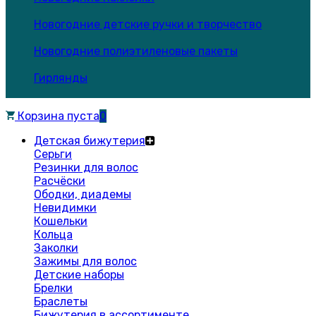
Новогодние детские ручки и творчество
Новогодние полиэтиленовые пакеты
Гирлянды
Корзина пуста
0
Детская бижутерия
Серьги
Резинки для волос
Расчёски
Ободки, диадемы
Невидимки
Кошельки
Кольца
Заколки
Зажимы для волос
Детские наборы
Брелки
Браслеты
Бижутерия в ассортименте