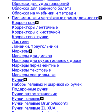
Обложки для удостоверений
Обложки для военного билета
Обложки на учебники и тетради
Письменные и чертёжные принадлежности
Корректоры
Корректоры ленточные
Корректоры с кисточкой
Корректоры-ручки
Ластики
Линейки, треугольники
Маркеры
Маркеры для дисков
Маркеры для сухостираемых досок
Маркеры перманентные
Маркеры текстовые
Маркеры специальные
Ручки
Наборы гелевых и шариковых ручек
Подарочные ручки
Ручки автоматические
Ручки гелевые
Ручки гелевые BrunoVisconti
Ручки гелевые ZUIXUA