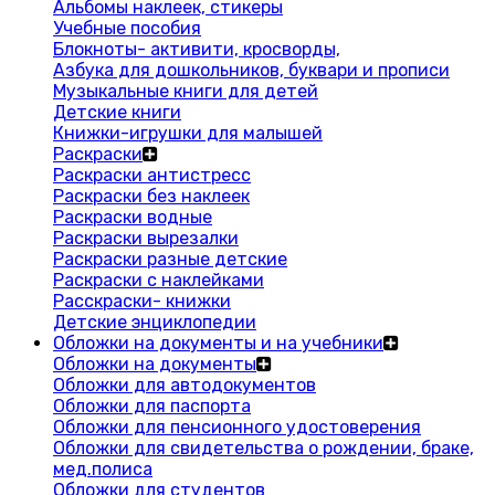
Альбомы наклеек, стикеры
Учебные пособия
Блокноты- активити, кросворды,
Азбука для дошкольников, буквари и прописи
Музыкальные книги для детей
Детские книги
Книжки-игрушки для малышей
Раскраски
Раскраски антистресс
Раскраски без наклеек
Раскраски водные
Раскраски вырезалки
Раскраски разные детские
Раскраски с наклейками
Расскраски- книжки
Детские энциклопедии
Обложки на документы и на учебники
Обложки на документы
Обложки для автодокументов
Обложки для паспорта
Обложки для пенсионного удостоверения
Обложки для свидетельства о рождении, браке,
мед.полиса
Обложки для студентов