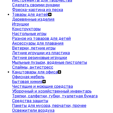
Инструменты для творчества
Сделать своими руками
Фреска-картина из песка
Товары для детей
Деревянные изделия
Игрушки
Конструкторы
Настольные игры
Разное из товаров для детей
Аксессуары для плавания
Ветерки, летние игры
Летние игрушки из пластика
Летние резиновые игрушки
Мыльные пузыри, водяные пистолеты
Слаймы, антистресс
Канцтовары для офиса
Офисная мебель
Бытовая химия
Чистящие и моющие средства
Уборочный и хозяйственный инвентарь
Тряпки, салфетки, губки, туалетная бумага
Средства защиты
Пакеты для мусора, перчатки, прочее
Освежители воздуха