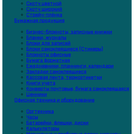
Скотч цветной
Скотч широкий
Стрейч-плёнка
Бумажная продукция
Бизнес-блокноты, записные книжки
Бланки, журналы
Блоки для записей
Блоки самоклеящиеся (Стикеры)
Блокноты офисные
Бумага форматная
Ежедневники, планнинги, календари
Закладки самоклеящиеся
Кассовая лента, термоэтикетки
Книги учета
Конверты почтовые, бумага самоклеящаяся
Ценники
Офисная техника и оборудование
Оргтехника
Часы
Батарейки, флешки, диски
Калькуляторы