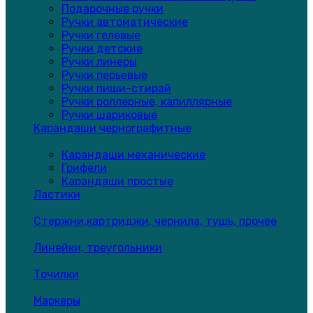
Подарочные ручки
Ручки автоматические
Ручки гелевые
Ручки детские
Ручки линеры
Ручки перьевые
Ручки пиши-стирай
Ручки роллерные, капиллярные
Ручки шариковые
Карандаши чернографитные
Карандаши механические
Грифели
Карандаши простые
Ластики
Стержни,картриджи, чернила, тушь, прочее
Линейки, треугольники
Точилки
Маркеры