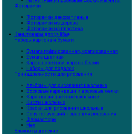
Магнитные и пробковые доски, магниты
Фоторамки
Фоторамки декоративные
Фоторамки из дерева
Фоторамки из пластика
Канцтовары для учёбы
Наборы картона и бумаги
Бумага гофрированная, крепированная
Бумага цветная
Картон цветной, картон белый
Наборы для поделок
Принадлежности для рисования
Альбомы для рисования школьные
Восковые карандаши и восковые мелки
Карандаши цветные школьные
Кисти школьные
Краски для рисования школьные
Сопутствующий товар для рисования
Фломастеры
Мел
Блокноты детские