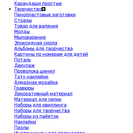
Карандаши простые
Творчество
Пенопластовые заготовки
Стразы
Товар для валяния
Молды
Мыловарение
Эпоксидная смола
Альбомы для творчества
Картины по номерам для детей
Поталь
Декупаж
Проволока шенил
Тату наклейки
Алмазная мозайка
Гравюры
Декоративный материал
Материал для лепки
Наборы для квиллинга
Наборы для творчества
Наборы из пайеток
Наклейки
Пазлы