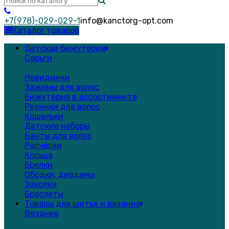
+7(978)-029-029-1
info@kanctorg-opt.com
Каталог товаров
Детская бижутерия
Серьги
Невидимки
Зажимы для волос
Бижутерия в ассортименте
Резинки для волос
Кошельки
Детские наборы
Банты для волос
Расчёски
Кольца
Брелки
Ободки, диадемы
Заколки
Браслеты
Товары для шитья и вязания
Вязание