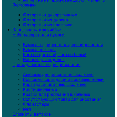
Магнитные и пробковые доски, магниты
Фоторамки
Фоторамки декоративные
Фоторамки из дерева
Фоторамки из пластика
Канцтовары для учёбы
Наборы картона и бумаги
Бумага гофрированная, крепированная
Бумага цветная
Картон цветной, картон белый
Наборы для поделок
Принадлежности для рисования
Альбомы для рисования школьные
Восковые карандаши и восковые мелки
Карандаши цветные школьные
Кисти школьные
Краски для рисования школьные
Сопутствующий товар для рисования
Фломастеры
Мел
Блокноты детские