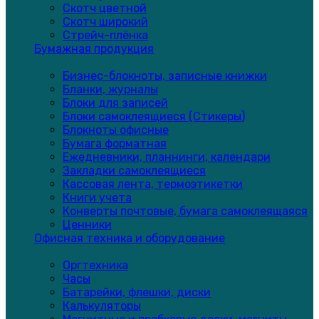
Скотч цветной
Скотч широкий
Стрейч-плёнка
Бумажная продукция
Бизнес-блокноты, записные книжки
Бланки, журналы
Блоки для записей
Блоки самоклеящиеся (Стикеры)
Блокноты офисные
Бумага форматная
Ежедневники, планнинги, календари
Закладки самоклеящиеся
Кассовая лента, термоэтикетки
Книги учета
Конверты почтовые, бумага самоклеящаяся
Ценники
Офисная техника и оборудование
Оргтехника
Часы
Батарейки, флешки, диски
Калькуляторы