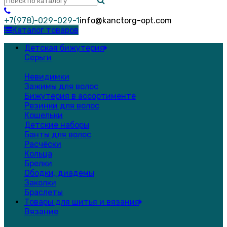
+7(978)-029-029-1
info@kanctorg-opt.com
Каталог товаров
Детская бижутерия
Серьги
Невидимки
Зажимы для волос
Бижутерия в ассортименте
Резинки для волос
Кошельки
Детские наборы
Банты для волос
Расчёски
Кольца
Брелки
Ободки, диадемы
Заколки
Браслеты
Товары для шитья и вязания
Вязание