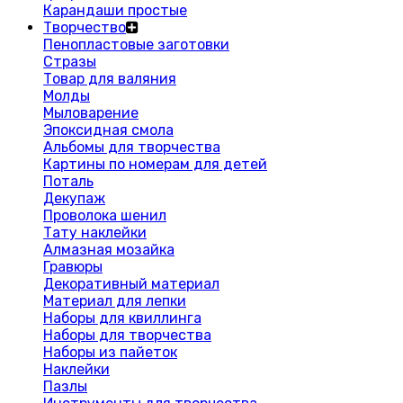
Карандаши простые
Творчество
Пенопластовые заготовки
Стразы
Товар для валяния
Молды
Мыловарение
Эпоксидная смола
Альбомы для творчества
Картины по номерам для детей
Поталь
Декупаж
Проволока шенил
Тату наклейки
Алмазная мозайка
Гравюры
Декоративный материал
Материал для лепки
Наборы для квиллинга
Наборы для творчества
Наборы из пайеток
Наклейки
Пазлы