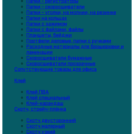
Папки - регистраторы
Папки - скоросшиватели
Папки - уголки, на молнии, на резинке
Папки на кольцах
Папки с зажимом
Папки с файлами, файлы
Планшеты, бейджи
Портфели деловые, папки с ручками
Расходные материалы для брошюровки и
ламинации
Скоросшиватели бумажные
Скоросшиватели прозрачные
Сопутствующие товары для офиса
Клей
Клей ПВА
Клей специальный
Клей-карандаш
Скотч, стрейч-плёнка
Скотч двусторонний
Скотч малярный
Скотч узкий