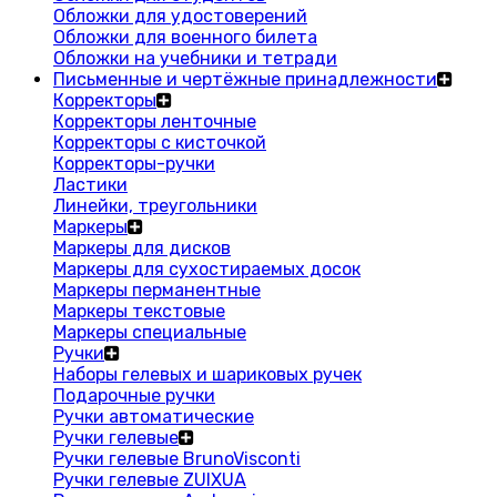
Обложки для удостоверений
Обложки для военного билета
Обложки на учебники и тетради
Письменные и чертёжные принадлежности
Корректоры
Корректоры ленточные
Корректоры с кисточкой
Корректоры-ручки
Ластики
Линейки, треугольники
Маркеры
Маркеры для дисков
Маркеры для сухостираемых досок
Маркеры перманентные
Маркеры текстовые
Маркеры специальные
Ручки
Наборы гелевых и шариковых ручек
Подарочные ручки
Ручки автоматические
Ручки гелевые
Ручки гелевые BrunoVisconti
Ручки гелевые ZUIXUA