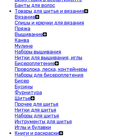
Банты для волос
Товары для шитья и вязания
Вязание
Спицы и крючки для вязания
Пряжа
Вышивание
Канва
Мулине
Наборы вышивания
Нитки для вышивания, иглы
Бисероплетение
Проволока, леска, контейнеры
Наборы для бисероплетения
Бисер
Бусины
Фурнитура
Шитье
Прочее для шитья
Нитки для шитья
Наборы для шитья
Интрументы для шитья
Иглы и булавки
Книги и раскраски