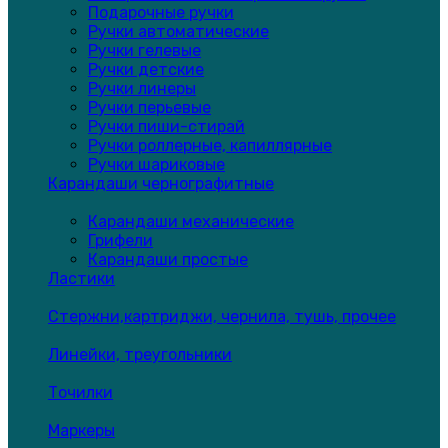
Подарочные ручки
Ручки автоматические
Ручки гелевые
Ручки детские
Ручки линеры
Ручки перьевые
Ручки пиши-стирай
Ручки роллерные, капиллярные
Ручки шариковые
Карандаши чернографитные
Карандаши механические
Грифели
Карандаши простые
Ластики
Стержни,картриджи, чернила, тушь, прочее
Линейки, треугольники
Точилки
Маркеры