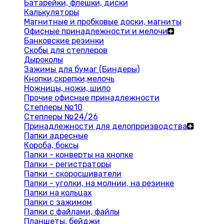
Батарейки, флешки, диски
Калькуляторы
Магнитные и пробковые доски, магниты
Офисные принадлежности и мелочи
Банковские резинки
Скобы для степлеров
Дыроколы
Зажимы для бумаг (Биндеры)
Кнопки,скрепки,мелочь
Ножницы, ножи, шило
Прочие офисные принадлежности
Степлеры №10
Степлеры №24/26
Принадлежности для делопроизводства
Папки адресные
Короба, боксы
Папки - конверты на кнопке
Папки - регистраторы
Папки - скоросшиватели
Папки - уголки, на молнии, на резинке
Папки на кольцах
Папки с зажимом
Папки с файлами, файлы
Планшеты, бейджи