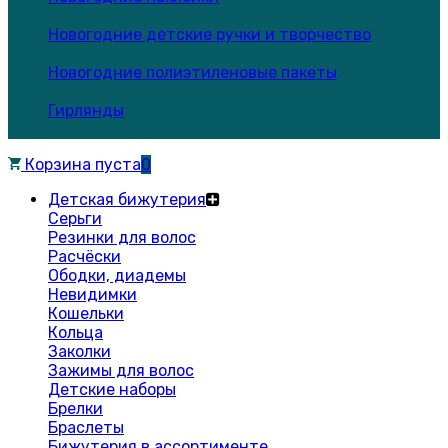
Новогодние детские ручки и творчество
Новогодние полиэтиленовые пакеты
Гирлянды
Корзина пуста
0
Детская бижутерия
Серьги
Резинки для волос
Расчёски
Ободки, диадемы
Невидимки
Кошельки
Кольца
Заколки
Зажимы для волос
Детские наборы
Брелки
Браслеты
Бижутерия в ассортименте