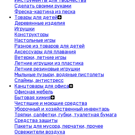
Инструменты для творчества
Сделать своими руками
Фреска-картина из песка
Товары для детей
Деревянные изделия
Игрушки
Конструкторы
Настольные игры
Разное из товаров для детей
Аксессуары для плавания
Ветерки, летние игры
Летние игрушки из пластика
Летние резиновые игрушки
Мыльные пузыри, водяные пистолеты
Слаймы, антистресс
Канцтовары для офиса
Офисная мебель
Бытовая химия
Чистящие и моющие средства
Уборочный и хозяйственный инвентарь
Тряпки, салфетки, губки, туалетная бумага
Средства защиты
Пакеты для мусора, перчатки, прочее
Освежители воздуха