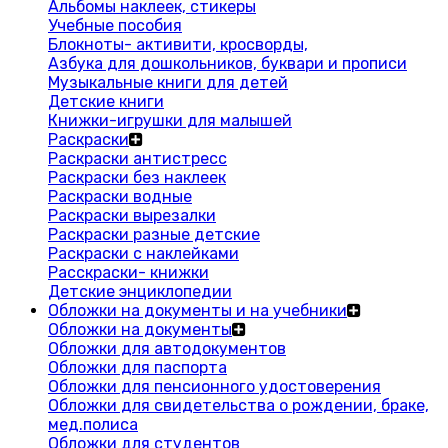
Альбомы наклеек, стикеры
Учебные пособия
Блокноты- активити, кросворды,
Азбука для дошкольников, буквари и прописи
Музыкальные книги для детей
Детские книги
Книжки-игрушки для малышей
Раскраски
Раскраски антистресс
Раскраски без наклеек
Раскраски водные
Раскраски вырезалки
Раскраски разные детские
Раскраски с наклейками
Расскраски- книжки
Детские энциклопедии
Обложки на документы и на учебники
Обложки на документы
Обложки для автодокументов
Обложки для паспорта
Обложки для пенсионного удостоверения
Обложки для свидетельства о рождении, браке,
мед.полиса
Обложки для студентов