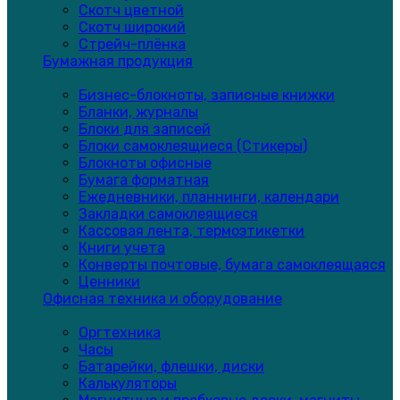
Скотч цветной
Скотч широкий
Стрейч-плёнка
Бумажная продукция
Бизнес-блокноты, записные книжки
Бланки, журналы
Блоки для записей
Блоки самоклеящиеся (Стикеры)
Блокноты офисные
Бумага форматная
Ежедневники, планнинги, календари
Закладки самоклеящиеся
Кассовая лента, термоэтикетки
Книги учета
Конверты почтовые, бумага самоклеящаяся
Ценники
Офисная техника и оборудование
Оргтехника
Часы
Батарейки, флешки, диски
Калькуляторы