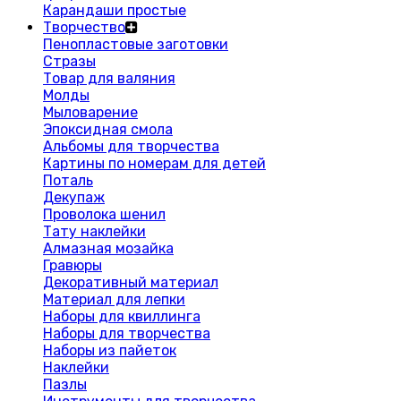
Карандаши простые
Творчество
Пенопластовые заготовки
Стразы
Товар для валяния
Молды
Мыловарение
Эпоксидная смола
Альбомы для творчества
Картины по номерам для детей
Поталь
Декупаж
Проволока шенил
Тату наклейки
Алмазная мозайка
Гравюры
Декоративный материал
Материал для лепки
Наборы для квиллинга
Наборы для творчества
Наборы из пайеток
Наклейки
Пазлы