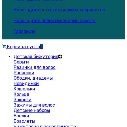
Новогодние детские ручки и творчество
Новогодние полиэтиленовые пакеты
Гирлянды
Корзина пуста
0
Детская бижутерия
Серьги
Резинки для волос
Расчёски
Ободки, диадемы
Невидимки
Кошельки
Кольца
Заколки
Зажимы для волос
Детские наборы
Брелки
Браслеты
Бижутерия в ассортименте