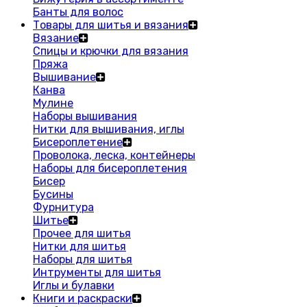
Банты для волос
Товары для шитья и вязания
Вязание
Спицы и крючки для вязания
Пряжа
Вышивание
Канва
Мулине
Наборы вышивания
Нитки для вышивания, иглы
Бисероплетение
Проволока, леска, контейнеры
Наборы для бисероплетения
Бисер
Бусины
Фурнитура
Шитье
Прочее для шитья
Нитки для шитья
Наборы для шитья
Интрументы для шитья
Иглы и булавки
Книги и раскраски