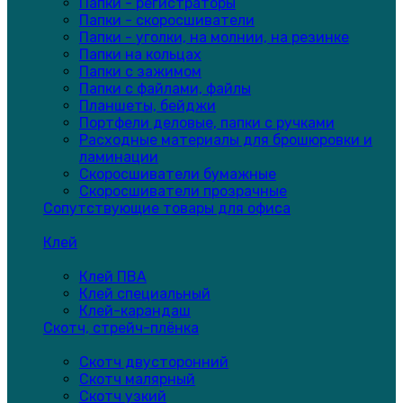
Папки - регистраторы
Папки - скоросшиватели
Папки - уголки, на молнии, на резинке
Папки на кольцах
Папки с зажимом
Папки с файлами, файлы
Планшеты, бейджи
Портфели деловые, папки с ручками
Расходные материалы для брошюровки и
ламинации
Скоросшиватели бумажные
Скоросшиватели прозрачные
Сопутствующие товары для офиса
Клей
Клей ПВА
Клей специальный
Клей-карандаш
Скотч, стрейч-плёнка
Скотч двусторонний
Скотч малярный
Скотч узкий