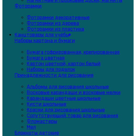
Магнитные и пробковые доски, магниты
Фоторамки
Фоторамки декоративные
Фоторамки из дерева
Фоторамки из пластика
Канцтовары для учёбы
Наборы картона и бумаги
Бумага гофрированная, крепированная
Бумага цветная
Картон цветной, картон белый
Наборы для поделок
Принадлежности для рисования
Альбомы для рисования школьные
Восковые карандаши и восковые мелки
Карандаши цветные школьные
Кисти школьные
Краски для рисования школьные
Сопутствующий товар для рисования
Фломастеры
Мел
Блокноты детские