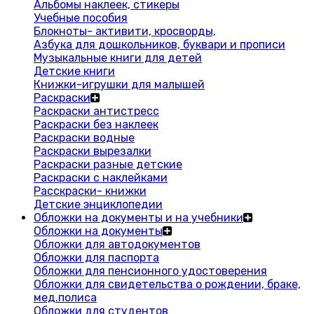
Альбомы наклеек, стикеры
Учебные пособия
Блокноты- активити, кросворды,
Азбука для дошкольников, буквари и прописи
Музыкальные книги для детей
Детские книги
Книжки-игрушки для малышей
Раскраски
Раскраски антистресс
Раскраски без наклеек
Раскраски водные
Раскраски вырезалки
Раскраски разные детские
Раскраски с наклейками
Расскраски- книжки
Детские энциклопедии
Обложки на документы и на учебники
Обложки на документы
Обложки для автодокументов
Обложки для паспорта
Обложки для пенсионного удостоверения
Обложки для свидетельства о рождении, браке,
мед.полиса
Обложки для студентов