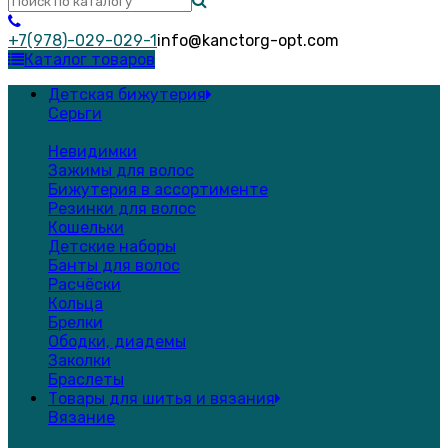
+7(978)-029-029-1
info@kanctorg-opt.com
Каталог товаров
Детская бижутерия
Серьги
Невидимки
Зажимы для волос
Бижутерия в ассортименте
Резинки для волос
Кошельки
Детские наборы
Банты для волос
Расчёски
Кольца
Брелки
Ободки, диадемы
Заколки
Браслеты
Товары для шитья и вязания
Вязание