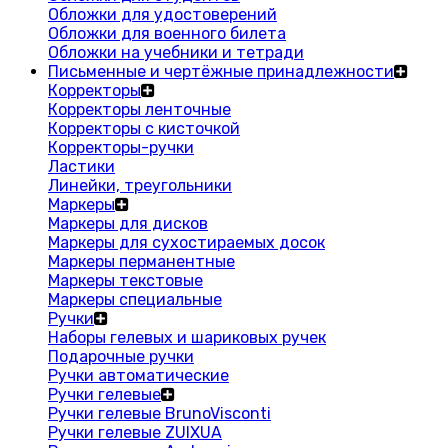
Обложки для удостоверений
Обложки для военного билета
Обложки на учебники и тетради
Письменные и чертёжные принадлежности
Корректоры
Корректоры ленточные
Корректоры с кисточкой
Корректоры-ручки
Ластики
Линейки, треугольники
Маркеры
Маркеры для дисков
Маркеры для сухостираемых досок
Маркеры перманентные
Маркеры текстовые
Маркеры специальные
Ручки
Наборы гелевых и шариковых ручек
Подарочные ручки
Ручки автоматические
Ручки гелевые
Ручки гелевые BrunoVisconti
Ручки гелевые ZUIXUA