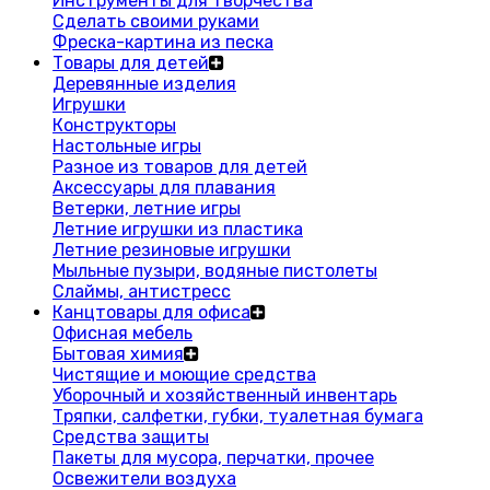
Инструменты для творчества
Сделать своими руками
Фреска-картина из песка
Товары для детей
Деревянные изделия
Игрушки
Конструкторы
Настольные игры
Разное из товаров для детей
Аксессуары для плавания
Ветерки, летние игры
Летние игрушки из пластика
Летние резиновые игрушки
Мыльные пузыри, водяные пистолеты
Слаймы, антистресс
Канцтовары для офиса
Офисная мебель
Бытовая химия
Чистящие и моющие средства
Уборочный и хозяйственный инвентарь
Тряпки, салфетки, губки, туалетная бумага
Средства защиты
Пакеты для мусора, перчатки, прочее
Освежители воздуха