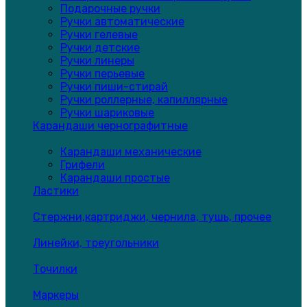
Подарочные ручки
Ручки автоматические
Ручки гелевые
Ручки детские
Ручки линеры
Ручки перьевые
Ручки пиши-стирай
Ручки роллерные, капиллярные
Ручки шариковые
Карандаши чернографитные
Карандаши механические
Грифели
Карандаши простые
Ластики
Стержни,картриджи, чернила, тушь, прочее
Линейки, треугольники
Точилки
Маркеры