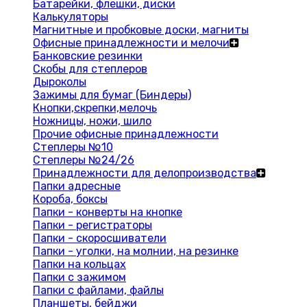
Батарейки, флешки, диски
Калькуляторы
Магнитные и пробковые доски, магниты
Офисные принадлежности и мелочи
Банковские резинки
Скобы для степлеров
Дыроколы
Зажимы для бумаг (Биндеры)
Кнопки,скрепки,мелочь
Ножницы, ножи, шило
Прочие офисные принадлежности
Степлеры №10
Степлеры №24/26
Принадлежности для делопроизводства
Папки адресные
Короба, боксы
Папки - конверты на кнопке
Папки - регистраторы
Папки - скоросшиватели
Папки - уголки, на молнии, на резинке
Папки на кольцах
Папки с зажимом
Папки с файлами, файлы
Планшеты, бейджи