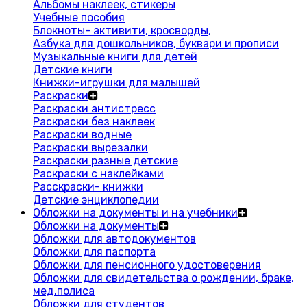
Альбомы наклеек, стикеры
Учебные пособия
Блокноты- активити, кросворды,
Азбука для дошкольников, буквари и прописи
Музыкальные книги для детей
Детские книги
Книжки-игрушки для малышей
Раскраски
Раскраски антистресс
Раскраски без наклеек
Раскраски водные
Раскраски вырезалки
Раскраски разные детские
Раскраски с наклейками
Расскраски- книжки
Детские энциклопедии
Обложки на документы и на учебники
Обложки на документы
Обложки для автодокументов
Обложки для паспорта
Обложки для пенсионного удостоверения
Обложки для свидетельства о рождении, браке,
мед.полиса
Обложки для студентов