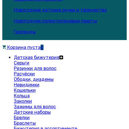
Новогодние детские ручки и творчество
Новогодние полиэтиленовые пакеты
Гирлянды
Корзина пуста
0
Детская бижутерия
Серьги
Резинки для волос
Расчёски
Ободки, диадемы
Невидимки
Кошельки
Кольца
Заколки
Зажимы для волос
Детские наборы
Брелки
Браслеты
Бижутерия в ассортименте