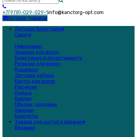
+7(978)-029-029-1
info@kanctorg-opt.com
Каталог товаров
Детская бижутерия
Серьги
Невидимки
Зажимы для волос
Бижутерия в ассортименте
Резинки для волос
Кошельки
Детские наборы
Банты для волос
Расчёски
Кольца
Брелки
Ободки, диадемы
Заколки
Браслеты
Товары для шитья и вязания
Вязание