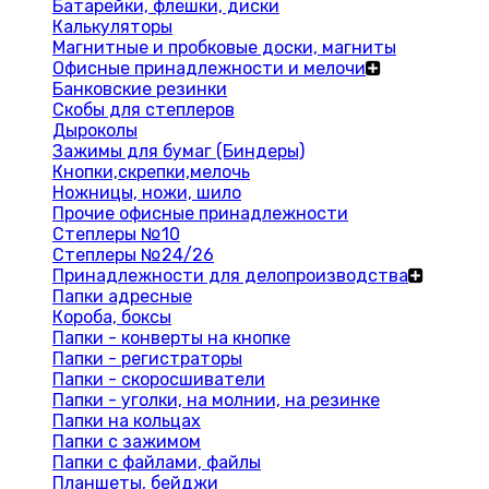
Батарейки, флешки, диски
Калькуляторы
Магнитные и пробковые доски, магниты
Офисные принадлежности и мелочи
Банковские резинки
Скобы для степлеров
Дыроколы
Зажимы для бумаг (Биндеры)
Кнопки,скрепки,мелочь
Ножницы, ножи, шило
Прочие офисные принадлежности
Степлеры №10
Степлеры №24/26
Принадлежности для делопроизводства
Папки адресные
Короба, боксы
Папки - конверты на кнопке
Папки - регистраторы
Папки - скоросшиватели
Папки - уголки, на молнии, на резинке
Папки на кольцах
Папки с зажимом
Папки с файлами, файлы
Планшеты, бейджи