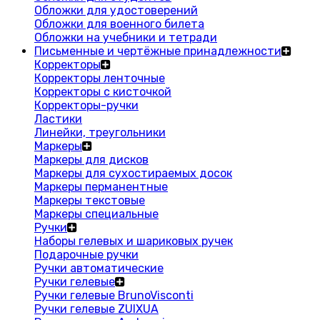
Обложки для удостоверений
Обложки для военного билета
Обложки на учебники и тетради
Письменные и чертёжные принадлежности
Корректоры
Корректоры ленточные
Корректоры с кисточкой
Корректоры-ручки
Ластики
Линейки, треугольники
Маркеры
Маркеры для дисков
Маркеры для сухостираемых досок
Маркеры перманентные
Маркеры текстовые
Маркеры специальные
Ручки
Наборы гелевых и шариковых ручек
Подарочные ручки
Ручки автоматические
Ручки гелевые
Ручки гелевые BrunoVisconti
Ручки гелевые ZUIXUA