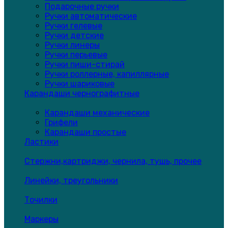
Подарочные ручки
Ручки автоматические
Ручки гелевые
Ручки детские
Ручки линеры
Ручки перьевые
Ручки пиши-стирай
Ручки роллерные, капиллярные
Ручки шариковые
Карандаши чернографитные
Карандаши механические
Грифели
Карандаши простые
Ластики
Стержни,картриджи, чернила, тушь, прочее
Линейки, треугольники
Точилки
Маркеры