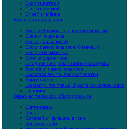
Скотч цветной
Скотч широкий
Стрейч-плёнка
Бумажная продукция
Бизнес-блокноты, записные книжки
Бланки, журналы
Блоки для записей
Блоки самоклеящиеся (Стикеры)
Блокноты офисные
Бумага форматная
Ежедневники, планнинги, календари
Закладки самоклеящиеся
Кассовая лента, термоэтикетки
Книги учета
Конверты почтовые, бумага самоклеящаяся
Ценники
Офисная техника и оборудование
Оргтехника
Часы
Батарейки, флешки, диски
Калькуляторы