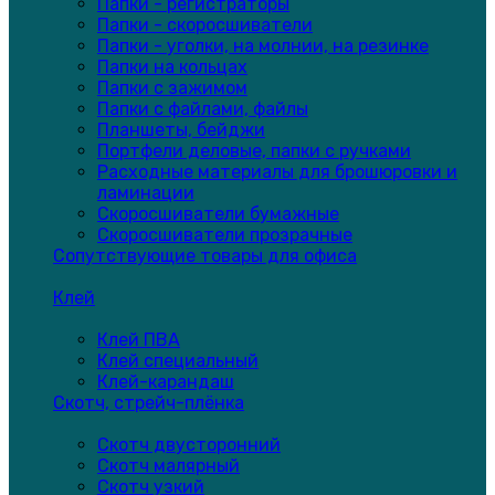
Папки - регистраторы
Папки - скоросшиватели
Папки - уголки, на молнии, на резинке
Папки на кольцах
Папки с зажимом
Папки с файлами, файлы
Планшеты, бейджи
Портфели деловые, папки с ручками
Расходные материалы для брошюровки и
ламинации
Скоросшиватели бумажные
Скоросшиватели прозрачные
Сопутствующие товары для офиса
Клей
Клей ПВА
Клей специальный
Клей-карандаш
Скотч, стрейч-плёнка
Скотч двусторонний
Скотч малярный
Скотч узкий