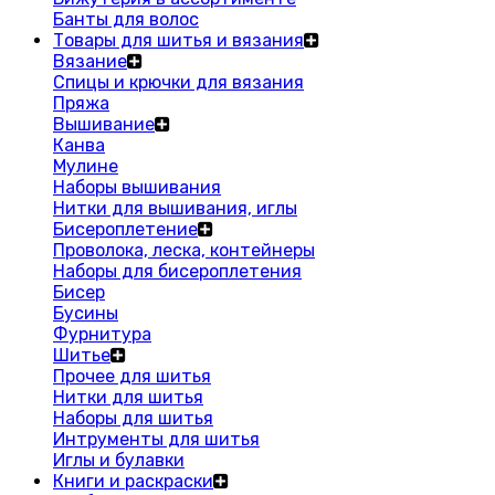
Банты для волос
Товары для шитья и вязания
Вязание
Спицы и крючки для вязания
Пряжа
Вышивание
Канва
Мулине
Наборы вышивания
Нитки для вышивания, иглы
Бисероплетение
Проволока, леска, контейнеры
Наборы для бисероплетения
Бисер
Бусины
Фурнитура
Шитье
Прочее для шитья
Нитки для шитья
Наборы для шитья
Интрументы для шитья
Иглы и булавки
Книги и раскраски