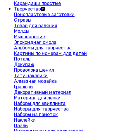
Карандаши простые
Творчество
Пенопластовые заготовки
Стразы
Товар для валяния
Молды
Мыловарение
Эпоксидная смола
Альбомы для творчества
Картины по номерам для детей
Поталь
Декупаж
Проволока шенил
Тату наклейки
Алмазная мозайка
Гравюры
Декоративный материал
Материал для лепки
Наборы для квиллинга
Наборы для творчества
Наборы из пайеток
Наклейки
Пазлы