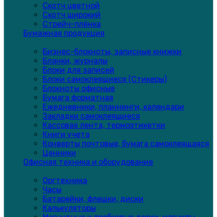
Скотч цветной
Скотч широкий
Стрейч-плёнка
Бумажная продукция
Бизнес-блокноты, записные книжки
Бланки, журналы
Блоки для записей
Блоки самоклеящиеся (Стикеры)
Блокноты офисные
Бумага форматная
Ежедневники, планнинги, календари
Закладки самоклеящиеся
Кассовая лента, термоэтикетки
Книги учета
Конверты почтовые, бумага самоклеящаяся
Ценники
Офисная техника и оборудование
Оргтехника
Часы
Батарейки, флешки, диски
Калькуляторы