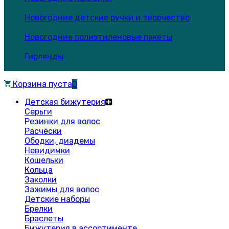
Новогодние детские ручки и творчество
Новогодние полиэтиленовые пакеты
Гирлянды
Корзина пуста
0
Детская бижутерия
Серьги
Резинки для волос
Расчёски
Ободки, диадемы
Невидимки
Кошельки
Кольца
Заколки
Зажимы для волос
Детские наборы
Брелки
Браслеты
Бижутерия в ассортименте