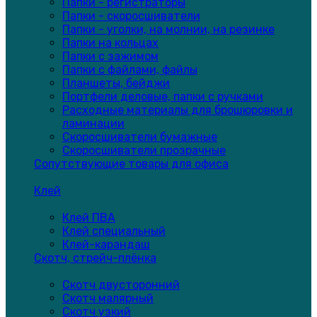
Папки - регистраторы
Папки - скоросшиватели
Папки - уголки, на молнии, на резинке
Папки на кольцах
Папки с зажимом
Папки с файлами, файлы
Планшеты, бейджи
Портфели деловые, папки с ручками
Расходные материалы для брошюровки и
ламинации
Скоросшиватели бумажные
Скоросшиватели прозрачные
Сопутствующие товары для офиса
Клей
Клей ПВА
Клей специальный
Клей-карандаш
Скотч, стрейч-плёнка
Скотч двусторонний
Скотч малярный
Скотч узкий