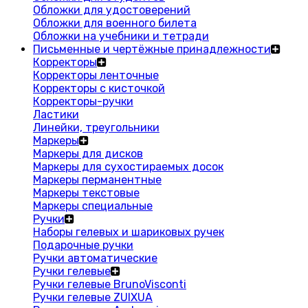
Обложки для удостоверений
Обложки для военного билета
Обложки на учебники и тетради
Письменные и чертёжные принадлежности
Корректоры
Корректоры ленточные
Корректоры с кисточкой
Корректоры-ручки
Ластики
Линейки, треугольники
Маркеры
Маркеры для дисков
Маркеры для сухостираемых досок
Маркеры перманентные
Маркеры текстовые
Маркеры специальные
Ручки
Наборы гелевых и шариковых ручек
Подарочные ручки
Ручки автоматические
Ручки гелевые
Ручки гелевые BrunoVisconti
Ручки гелевые ZUIXUA