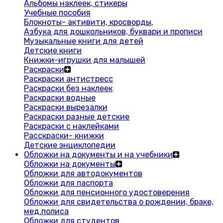
Альбомы наклеек, стикеры
Учебные пособия
Блокноты- активити, кросворды,
Азбука для дошкольников, буквари и прописи
Музыкальные книги для детей
Детские книги
Книжки-игрушки для малышей
Раскраски
Раскраски антистресс
Раскраски без наклеек
Раскраски водные
Раскраски вырезалки
Раскраски разные детские
Раскраски с наклейками
Расскраски- книжки
Детские энциклопедии
Обложки на документы и на учебники
Обложки на документы
Обложки для автодокументов
Обложки для паспорта
Обложки для пенсионного удостоверения
Обложки для свидетельства о рождении, браке,
мед.полиса
Обложки для студентов