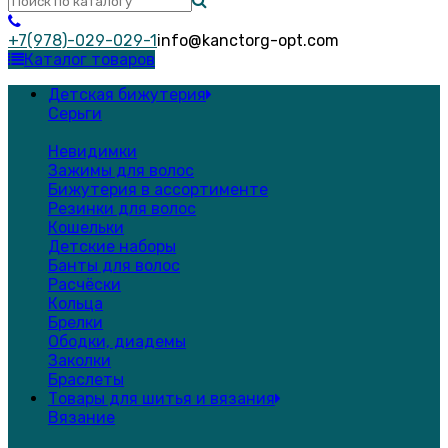
+7(978)-029-029-1
info@kanctorg-opt.com
Каталог товаров
Детская бижутерия
Серьги
Невидимки
Зажимы для волос
Бижутерия в ассортименте
Резинки для волос
Кошельки
Детские наборы
Банты для волос
Расчёски
Кольца
Брелки
Ободки, диадемы
Заколки
Браслеты
Товары для шитья и вязания
Вязание