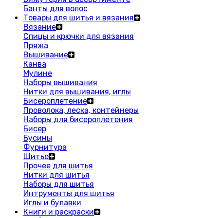
Банты для волос
Товары для шитья и вязания
Вязание
Спицы и крючки для вязания
Пряжа
Вышивание
Канва
Мулине
Наборы вышивания
Нитки для вышивания, иглы
Бисероплетение
Проволока, леска, контейнеры
Наборы для бисероплетения
Бисер
Бусины
Фурнитура
Шитье
Прочее для шитья
Нитки для шитья
Наборы для шитья
Интрументы для шитья
Иглы и булавки
Книги и раскраски