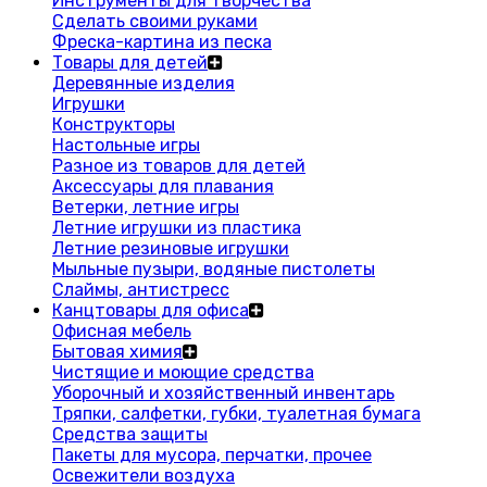
Инструменты для творчества
Сделать своими руками
Фреска-картина из песка
Товары для детей
Деревянные изделия
Игрушки
Конструкторы
Настольные игры
Разное из товаров для детей
Аксессуары для плавания
Ветерки, летние игры
Летние игрушки из пластика
Летние резиновые игрушки
Мыльные пузыри, водяные пистолеты
Слаймы, антистресс
Канцтовары для офиса
Офисная мебель
Бытовая химия
Чистящие и моющие средства
Уборочный и хозяйственный инвентарь
Тряпки, салфетки, губки, туалетная бумага
Средства защиты
Пакеты для мусора, перчатки, прочее
Освежители воздуха