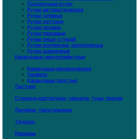
Подарочные ручки
Ручки автоматические
Ручки гелевые
Ручки детские
Ручки линеры
Ручки перьевые
Ручки пиши-стирай
Ручки роллерные, капиллярные
Ручки шариковые
Карандаши чернографитные
Карандаши механические
Грифели
Карандаши простые
Ластики
Стержни,картриджи, чернила, тушь, прочее
Линейки, треугольники
Точилки
Маркеры