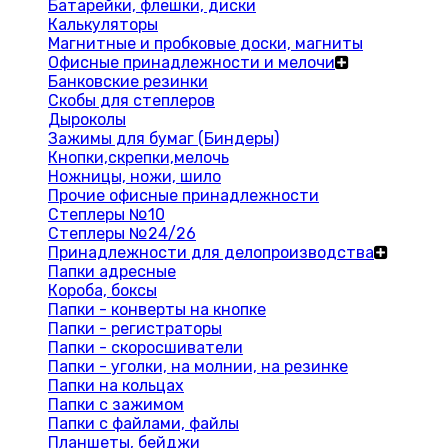
Батарейки, флешки, диски
Калькуляторы
Магнитные и пробковые доски, магниты
Офисные принадлежности и мелочи
Банковские резинки
Скобы для степлеров
Дыроколы
Зажимы для бумаг (Биндеры)
Кнопки,скрепки,мелочь
Ножницы, ножи, шило
Прочие офисные принадлежности
Степлеры №10
Степлеры №24/26
Принадлежности для делопроизводства
Папки адресные
Короба, боксы
Папки - конверты на кнопке
Папки - регистраторы
Папки - скоросшиватели
Папки - уголки, на молнии, на резинке
Папки на кольцах
Папки с зажимом
Папки с файлами, файлы
Планшеты, бейджи