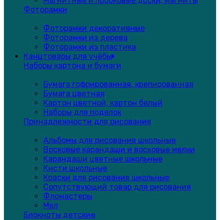
Магнитные и пробковые доски, магниты
Фоторамки
Фоторамки декоративные
Фоторамки из дерева
Фоторамки из пластика
Канцтовары для учёбы
Наборы картона и бумаги
Бумага гофрированная, крепированная
Бумага цветная
Картон цветной, картон белый
Наборы для поделок
Принадлежности для рисования
Альбомы для рисования школьные
Восковые карандаши и восковые мелки
Карандаши цветные школьные
Кисти школьные
Краски для рисования школьные
Сопутствующий товар для рисования
Фломастеры
Мел
Блокноты детские