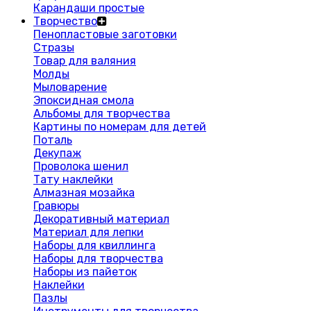
Карандаши простые
Творчество
Пенопластовые заготовки
Стразы
Товар для валяния
Молды
Мыловарение
Эпоксидная смола
Альбомы для творчества
Картины по номерам для детей
Поталь
Декупаж
Проволока шенил
Тату наклейки
Алмазная мозайка
Гравюры
Декоративный материал
Материал для лепки
Наборы для квиллинга
Наборы для творчества
Наборы из пайеток
Наклейки
Пазлы