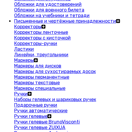
Обложки для удостоверений
Обложки для военного билета
Обложки на учебники и тетради
Письменные и чертёжные принадлежности
Корректоры
Корректоры ленточные
Корректоры с кисточкой
Корректоры-ручки
Ластики
Линейки, треугольники
Маркеры
Маркеры для дисков
Маркеры для сухостираемых досок
Маркеры перманентные
Маркеры текстовые
Маркеры специальные
Ручки
Наборы гелевых и шариковых ручек
Подарочные ручки
Ручки автоматические
Ручки гелевые
Ручки гелевые BrunoVisconti
Ручки гелевые ZUIXUA