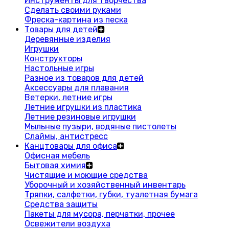
Инструменты для творчества
Сделать своими руками
Фреска-картина из песка
Товары для детей
Деревянные изделия
Игрушки
Конструкторы
Настольные игры
Разное из товаров для детей
Аксессуары для плавания
Ветерки, летние игры
Летние игрушки из пластика
Летние резиновые игрушки
Мыльные пузыри, водяные пистолеты
Слаймы, антистресс
Канцтовары для офиса
Офисная мебель
Бытовая химия
Чистящие и моющие средства
Уборочный и хозяйственный инвентарь
Тряпки, салфетки, губки, туалетная бумага
Средства защиты
Пакеты для мусора, перчатки, прочее
Освежители воздуха