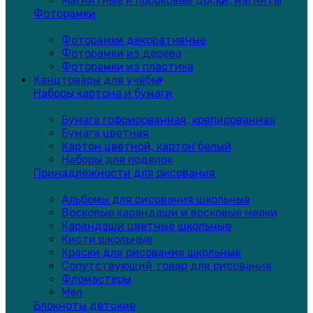
Магнитные и пробковые доски, магниты
Фоторамки
Фоторамки декоративные
Фоторамки из дерева
Фоторамки из пластика
Канцтовары для учёбы
Наборы картона и бумаги
Бумага гофрированная, крепированная
Бумага цветная
Картон цветной, картон белый
Наборы для поделок
Принадлежности для рисования
Альбомы для рисования школьные
Восковые карандаши и восковые мелки
Карандаши цветные школьные
Кисти школьные
Краски для рисования школьные
Сопутствующий товар для рисования
Фломастеры
Мел
Блокноты детские