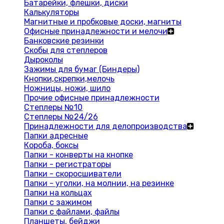
Батарейки, флешки, диски
Калькуляторы
Магнитные и пробковые доски, магниты
Офисные принадлежности и мелочи
Банковские резинки
Скобы для степлеров
Дыроколы
Зажимы для бумаг (Биндеры)
Кнопки,скрепки,мелочь
Ножницы, ножи, шило
Прочие офисные принадлежности
Степлеры №10
Степлеры №24/26
Принадлежности для делопроизводства
Папки адресные
Короба, боксы
Папки - конверты на кнопке
Папки - регистраторы
Папки - скоросшиватели
Папки - уголки, на молнии, на резинке
Папки на кольцах
Папки с зажимом
Папки с файлами, файлы
Планшеты, бейджи