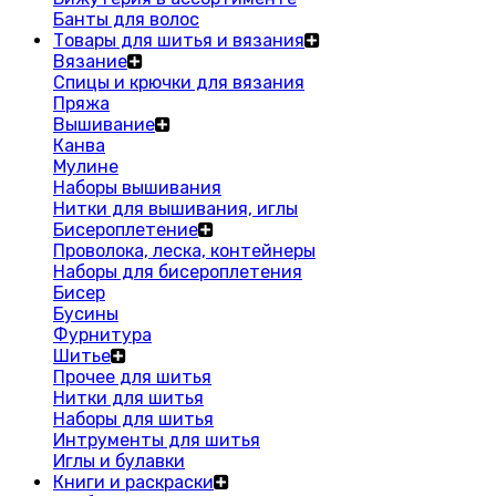
Банты для волос
Товары для шитья и вязания
Вязание
Спицы и крючки для вязания
Пряжа
Вышивание
Канва
Мулине
Наборы вышивания
Нитки для вышивания, иглы
Бисероплетение
Проволока, леска, контейнеры
Наборы для бисероплетения
Бисер
Бусины
Фурнитура
Шитье
Прочее для шитья
Нитки для шитья
Наборы для шитья
Интрументы для шитья
Иглы и булавки
Книги и раскраски