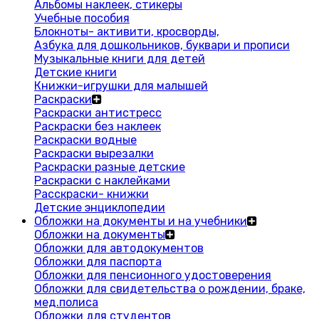
Альбомы наклеек, стикеры
Учебные пособия
Блокноты- активити, кросворды,
Азбука для дошкольников, буквари и прописи
Музыкальные книги для детей
Детские книги
Книжки-игрушки для малышей
Раскраски
Раскраски антистресс
Раскраски без наклеек
Раскраски водные
Раскраски вырезалки
Раскраски разные детские
Раскраски с наклейками
Расскраски- книжки
Детские энциклопедии
Обложки на документы и на учебники
Обложки на документы
Обложки для автодокументов
Обложки для паспорта
Обложки для пенсионного удостоверения
Обложки для свидетельства о рождении, браке,
мед.полиса
Обложки для студентов