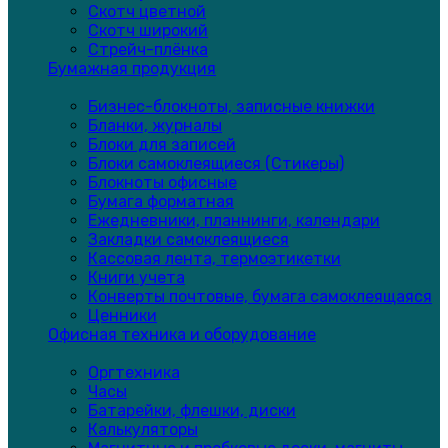
Скотч цветной
Скотч широкий
Стрейч-плёнка
Бумажная продукция
Бизнес-блокноты, записные книжки
Бланки, журналы
Блоки для записей
Блоки самоклеящиеся (Стикеры)
Блокноты офисные
Бумага форматная
Ежедневники, планнинги, календари
Закладки самоклеящиеся
Кассовая лента, термоэтикетки
Книги учета
Конверты почтовые, бумага самоклеящаяся
Ценники
Офисная техника и оборудование
Оргтехника
Часы
Батарейки, флешки, диски
Калькуляторы