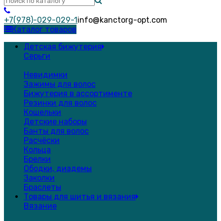
+7(978)-029-029-1
info@kanctorg-opt.com
Каталог товаров
Детская бижутерия
Серьги
Невидимки
Зажимы для волос
Бижутерия в ассортименте
Резинки для волос
Кошельки
Детские наборы
Банты для волос
Расчёски
Кольца
Брелки
Ободки, диадемы
Заколки
Браслеты
Товары для шитья и вязания
Вязание