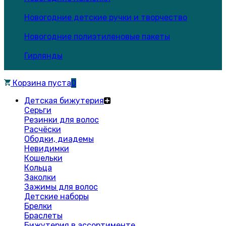
Новогодние детские ручки и творчество
Новогодние полиэтиленовые пакеты
Гирлянды
Корзина пуста
0
Детская бижутерия
Серьги
Резинки для волос
Расчёски
Ободки, диадемы
Невидимки
Кошельки
Кольца
Заколки
Зажимы для волос
Детские наборы
Брелки
Браслеты
Бижутерия в ассортименте