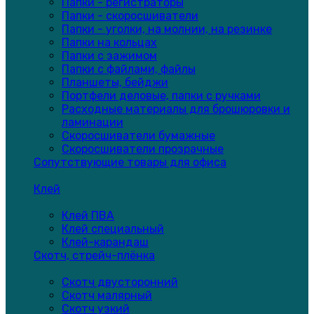
Папки - регистраторы
Папки - скоросшиватели
Папки - уголки, на молнии, на резинке
Папки на кольцах
Папки с зажимом
Папки с файлами, файлы
Планшеты, бейджи
Портфели деловые, папки с ручками
Расходные материалы для брошюровки и
ламинации
Скоросшиватели бумажные
Скоросшиватели прозрачные
Сопутствующие товары для офиса
Клей
Клей ПВА
Клей специальный
Клей-карандаш
Скотч, стрейч-плёнка
Скотч двусторонний
Скотч малярный
Скотч узкий