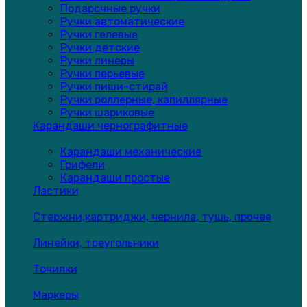
Подарочные ручки
Ручки автоматические
Ручки гелевые
Ручки детские
Ручки линеры
Ручки перьевые
Ручки пиши-стирай
Ручки роллерные, капиллярные
Ручки шариковые
Карандаши чернографитные
Карандаши механические
Грифели
Карандаши простые
Ластики
Стержни,картриджи, чернила, тушь, прочее
Линейки, треугольники
Точилки
Маркеры