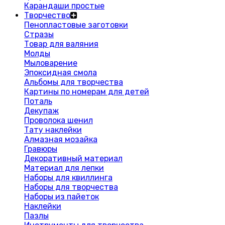
Карандаши простые
Творчество
Пенопластовые заготовки
Стразы
Товар для валяния
Молды
Мыловарение
Эпоксидная смола
Альбомы для творчества
Картины по номерам для детей
Поталь
Декупаж
Проволока шенил
Тату наклейки
Алмазная мозайка
Гравюры
Декоративный материал
Материал для лепки
Наборы для квиллинга
Наборы для творчества
Наборы из пайеток
Наклейки
Пазлы