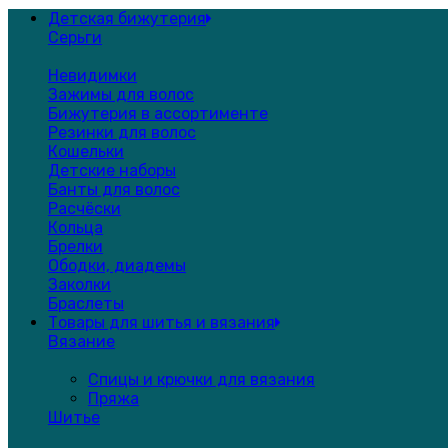
Детская бижутерия
Серьги
Невидимки
Зажимы для волос
Бижутерия в ассортименте
Резинки для волос
Кошельки
Детские наборы
Банты для волос
Расчёски
Кольца
Брелки
Ободки, диадемы
Заколки
Браслеты
Товары для шитья и вязания
Вязание
Спицы и крючки для вязания
Пряжа
Шитье