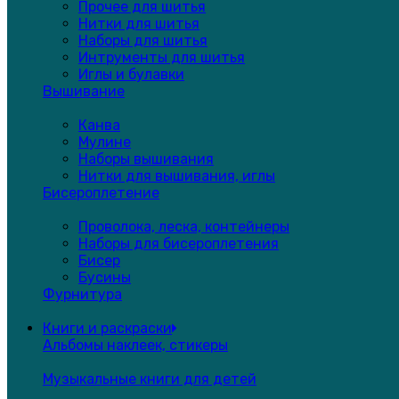
Прочее для шитья
Нитки для шитья
Наборы для шитья
Интрументы для шитья
Иглы и булавки
Вышивание
Канва
Мулине
Наборы вышивания
Нитки для вышивания, иглы
Бисероплетение
Проволока, леска, контейнеры
Наборы для бисероплетения
Бисер
Бусины
Фурнитура
Книги и раскраски
Альбомы наклеек, стикеры
Музыкальные книги для детей