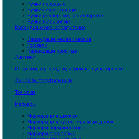
Ручки перьевые
Ручки пиши-стирай
Ручки роллерные, капиллярные
Ручки шариковые
Карандаши чернографитные
Карандаши механические
Грифели
Карандаши простые
Ластики
Стержни,картриджи, чернила, тушь, прочее
Линейки, треугольники
Точилки
Маркеры
Маркеры для дисков
Маркеры для сухостираемых досок
Маркеры перманентные
Маркеры текстовые