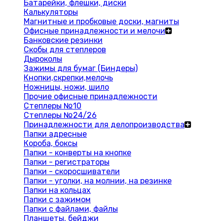
Батарейки, флешки, диски
Калькуляторы
Магнитные и пробковые доски, магниты
Офисные принадлежности и мелочи
Банковские резинки
Скобы для степлеров
Дыроколы
Зажимы для бумаг (Биндеры)
Кнопки,скрепки,мелочь
Ножницы, ножи, шило
Прочие офисные принадлежности
Степлеры №10
Степлеры №24/26
Принадлежности для делопроизводства
Папки адресные
Короба, боксы
Папки - конверты на кнопке
Папки - регистраторы
Папки - скоросшиватели
Папки - уголки, на молнии, на резинке
Папки на кольцах
Папки с зажимом
Папки с файлами, файлы
Планшеты, бейджи