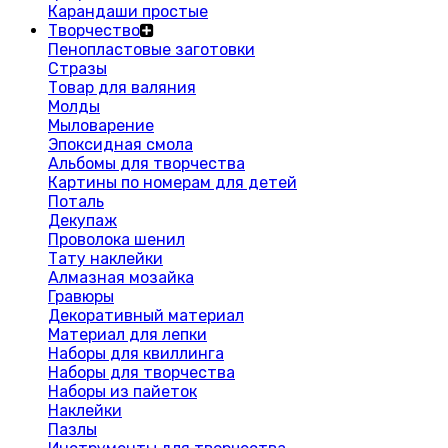
Карандаши простые
Творчество
Пенопластовые заготовки
Стразы
Товар для валяния
Молды
Мыловарение
Эпоксидная смола
Альбомы для творчества
Картины по номерам для детей
Поталь
Декупаж
Проволока шенил
Тату наклейки
Алмазная мозайка
Гравюры
Декоративный материал
Материал для лепки
Наборы для квиллинга
Наборы для творчества
Наборы из пайеток
Наклейки
Пазлы