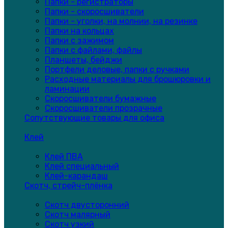
Папки - регистраторы
Папки - скоросшиватели
Папки - уголки, на молнии, на резинке
Папки на кольцах
Папки с зажимом
Папки с файлами, файлы
Планшеты, бейджи
Портфели деловые, папки с ручками
Расходные материалы для брошюровки и
ламинации
Скоросшиватели бумажные
Скоросшиватели прозрачные
Сопутствующие товары для офиса
Клей
Клей ПВА
Клей специальный
Клей-карандаш
Скотч, стрейч-плёнка
Скотч двусторонний
Скотч малярный
Скотч узкий