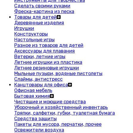
Инструменты для творчества
Сделать своими руками
Фреска-картина из песка
Товары для детей
Деревянные изделия
Игрушки
Конструкторы
Настольные игры
Разное из товаров для детей
Аксессуары для плавания
Ветерки, летние игры
Летние игрушки из пластика
Летние резиновые игрушки
Мыльные пузыри, водяные пистолеты
Слаймы, антистресс
Канцтовары для офиса
Офисная мебель
Бытовая химия
Чистящие и моющие средства
Уборочный и хозяйственный инвентарь
Тряпки, салфетки, губки, туалетная бумага
Средства защиты
Пакеты для мусора, перчатки, прочее
Освежители воздуха