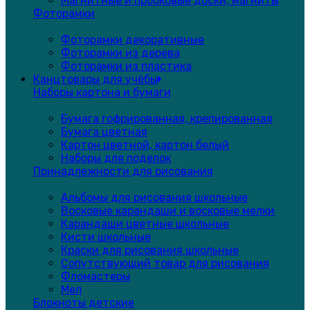
Магнитные и пробковые доски, магниты
Фоторамки
Фоторамки декоративные
Фоторамки из дерева
Фоторамки из пластика
Канцтовары для учёбы
Наборы картона и бумаги
Бумага гофрированная, крепированная
Бумага цветная
Картон цветной, картон белый
Наборы для поделок
Принадлежности для рисования
Альбомы для рисования школьные
Восковые карандаши и восковые мелки
Карандаши цветные школьные
Кисти школьные
Краски для рисования школьные
Сопутствующий товар для рисования
Фломастеры
Мел
Блокноты детские