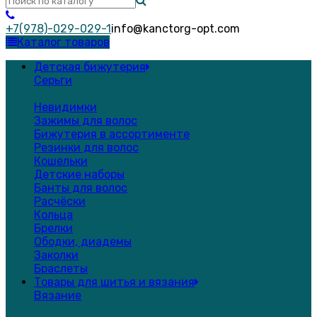
+7(978)-029-029-1
info@kanctorg-opt.com
Каталог товаров
Детская бижутерия
Серьги
Невидимки
Зажимы для волос
Бижутерия в ассортименте
Резинки для волос
Кошельки
Детские наборы
Банты для волос
Расчёски
Кольца
Брелки
Ободки, диадемы
Заколки
Браслеты
Товары для шитья и вязания
Вязание