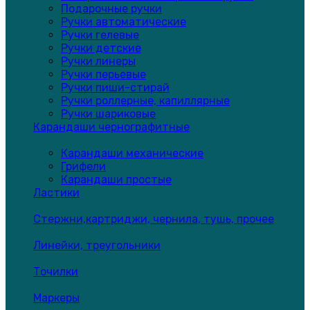
Подарочные ручки
Ручки автоматические
Ручки гелевые
Ручки детские
Ручки линеры
Ручки перьевые
Ручки пиши-стирай
Ручки роллерные, капиллярные
Ручки шариковые
Карандаши чернографитные
Карандаши механические
Грифели
Карандаши простые
Ластики
Стержни,картриджи, чернила, тушь, прочее
Линейки, треугольники
Точилки
Маркеры