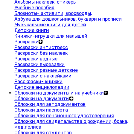
Альбомы наклеек, стикеры
Учебные пособия
Блокноты- активити, кросворды,
Азбука для дошкольников, буквари и прописи
Музыкальные книги для детей
Детские книги
Книжки-игрушки для малышей
Раскраски
Раскраски антистресс
Раскраски без наклеек
Раскраски водные
Раскраски вырезалки
Раскраски разные детские
Раскраски с наклейками
Расскраски- книжки
Детские энциклопедии
Обложки на документы и на учебники
Обложки на документы
Обложки для автодокументов
Обложки для паспорта
Обложки для пенсионного удостоверения
Обложки для свидетельства о рождении, браке,
мед.полиса
Обложки для студентов