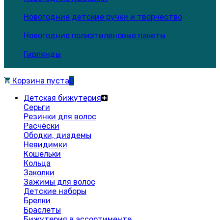
Новогодние детские ручки и творчество
Новогодние полиэтиленовые пакеты
Гирлянды
Корзина пуста
0
Детская бижутерия
Серьги
Резинки для волос
Расчёски
Ободки, диадемы
Невидимки
Кошельки
Кольца
Заколки
Зажимы для волос
Детские наборы
Брелки
Браслеты
Бижутерия в ассортименте