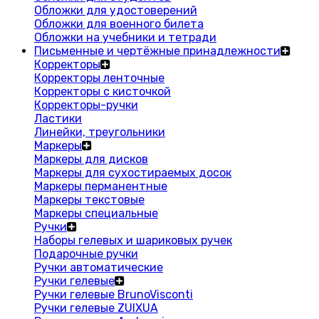
Обложки для удостоверений
Обложки для военного билета
Обложки на учебники и тетради
Письменные и чертёжные принадлежности
Корректоры
Корректоры ленточные
Корректоры с кисточкой
Корректоры-ручки
Ластики
Линейки, треугольники
Маркеры
Маркеры для дисков
Маркеры для сухостираемых досок
Маркеры перманентные
Маркеры текстовые
Маркеры специальные
Ручки
Наборы гелевых и шариковых ручек
Подарочные ручки
Ручки автоматические
Ручки гелевые
Ручки гелевые BrunoVisconti
Ручки гелевые ZUIXUA