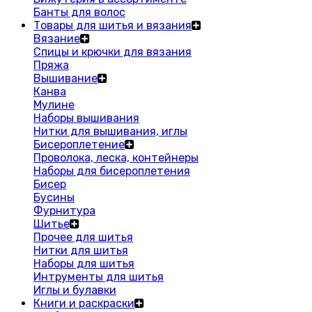
Банты для волос
Товары для шитья и вязания
Вязание
Спицы и крючки для вязания
Пряжа
Вышивание
Канва
Мулине
Наборы вышивания
Нитки для вышивания, иглы
Бисероплетение
Проволока, леска, контейнеры
Наборы для бисероплетения
Бисер
Бусины
Фурнитура
Шитье
Прочее для шитья
Нитки для шитья
Наборы для шитья
Интрументы для шитья
Иглы и булавки
Книги и раскраски