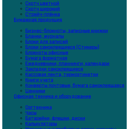
Скотч цветной
Скотч широкий
Стрейч-плёнка
Бумажная продукция
Бизнес-блокноты, записные книжки
Бланки, журналы
Блоки для записей
Блоки самоклеящиеся (Стикеры)
Блокноты офисные
Бумага форматная
Ежедневники, планнинги, календари
Закладки самоклеящиеся
Кассовая лента, термоэтикетки
Книги учета
Конверты почтовые, бумага самоклеящаяся
Ценники
Офисная техника и оборудование
Оргтехника
Часы
Батарейки, флешки, диски
Калькуляторы