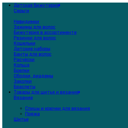
Детская бижутерия
Серьги
Невидимки
Зажимы для волос
Бижутерия в ассортименте
Резинки для волос
Кошельки
Детские наборы
Банты для волос
Расчёски
Кольца
Брелки
Ободки, диадемы
Заколки
Браслеты
Товары для шитья и вязания
Вязание
Спицы и крючки для вязания
Пряжа
Шитье