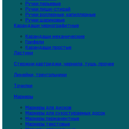
Ручки перьевые
Ручки пиши-стирай
Ручки роллерные, капиллярные
Ручки шариковые
Карандаши чернографитные
Карандаши механические
Грифели
Карандаши простые
Ластики
Стержни,картриджи, чернила, тушь, прочее
Линейки, треугольники
Точилки
Маркеры
Маркеры для дисков
Маркеры для сухостираемых досок
Маркеры перманентные
Маркеры текстовые