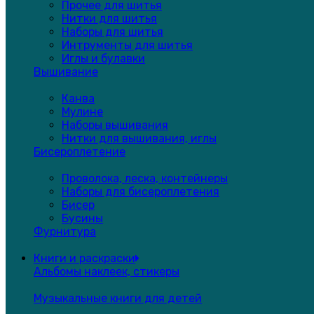
Прочее для шитья
Нитки для шитья
Наборы для шитья
Интрументы для шитья
Иглы и булавки
Вышивание
Канва
Мулине
Наборы вышивания
Нитки для вышивания, иглы
Бисероплетение
Проволока, леска, контейнеры
Наборы для бисероплетения
Бисер
Бусины
Фурнитура
Книги и раскраски
Альбомы наклеек, стикеры
Музыкальные книги для детей