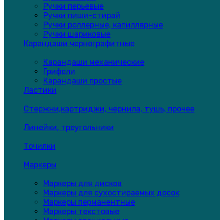
Ручки перьевые
Ручки пиши-стирай
Ручки роллерные, капиллярные
Ручки шариковые
Карандаши чернографитные
Карандаши механические
Грифели
Карандаши простые
Ластики
Стержни,картриджи, чернила, тушь, прочее
Линейки, треугольники
Точилки
Маркеры
Маркеры для дисков
Маркеры для сухостираемых досок
Маркеры перманентные
Маркеры текстовые