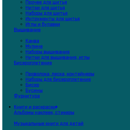
Прочее для шитья
Нитки для шитья
Наборы для шитья
Интрументы для шитья
Иглы и булавки
Вышивание
Канва
Мулине
Наборы вышивания
Нитки для вышивания, иглы
Бисероплетение
Проволока, леска, контейнеры
Наборы для бисероплетения
Бисер
Бусины
Фурнитура
Книги и раскраски
Альбомы наклеек, стикеры
Музыкальные книги для детей