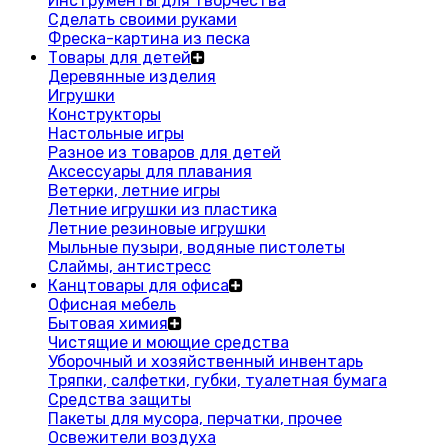
Инструменты для творчества
Сделать своими руками
Фреска-картина из песка
Товары для детей
Деревянные изделия
Игрушки
Конструкторы
Настольные игры
Разное из товаров для детей
Аксессуары для плавания
Ветерки, летние игры
Летние игрушки из пластика
Летние резиновые игрушки
Мыльные пузыри, водяные пистолеты
Слаймы, антистресс
Канцтовары для офиса
Офисная мебель
Бытовая химия
Чистящие и моющие средства
Уборочный и хозяйственный инвентарь
Тряпки, салфетки, губки, туалетная бумага
Средства защиты
Пакеты для мусора, перчатки, прочее
Освежители воздуха