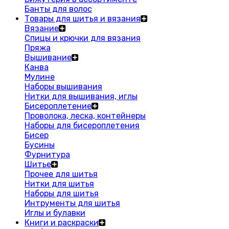
Банты для волос
Товары для шитья и вязания
Вязание
Спицы и крючки для вязания
Пряжа
Вышивание
Канва
Мулине
Наборы вышивания
Нитки для вышивания, иглы
Бисероплетение
Проволока, леска, контейнеры
Наборы для бисероплетения
Бисер
Бусины
Фурнитура
Шитье
Прочее для шитья
Нитки для шитья
Наборы для шитья
Интрументы для шитья
Иглы и булавки
Книги и раскраски