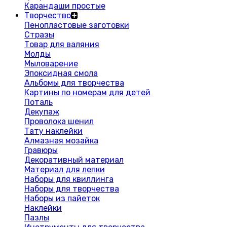
Карандаши простые
Творчество
Пенопластовые заготовки
Стразы
Товар для валяния
Молды
Мыловарение
Эпоксидная смола
Альбомы для творчества
Картины по номерам для детей
Поталь
Декупаж
Проволока шенил
Тату наклейки
Алмазная мозайка
Гравюры
Декоративный материал
Материал для лепки
Наборы для квиллинга
Наборы для творчества
Наборы из пайеток
Наклейки
Пазлы