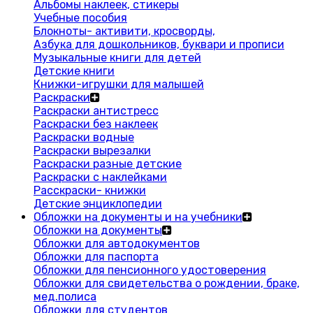
Альбомы наклеек, стикеры
Учебные пособия
Блокноты- активити, кросворды,
Азбука для дошкольников, буквари и прописи
Музыкальные книги для детей
Детские книги
Книжки-игрушки для малышей
Раскраски
Раскраски антистресс
Раскраски без наклеек
Раскраски водные
Раскраски вырезалки
Раскраски разные детские
Раскраски с наклейками
Расскраски- книжки
Детские энциклопедии
Обложки на документы и на учебники
Обложки на документы
Обложки для автодокументов
Обложки для паспорта
Обложки для пенсионного удостоверения
Обложки для свидетельства о рождении, браке,
мед.полиса
Обложки для студентов