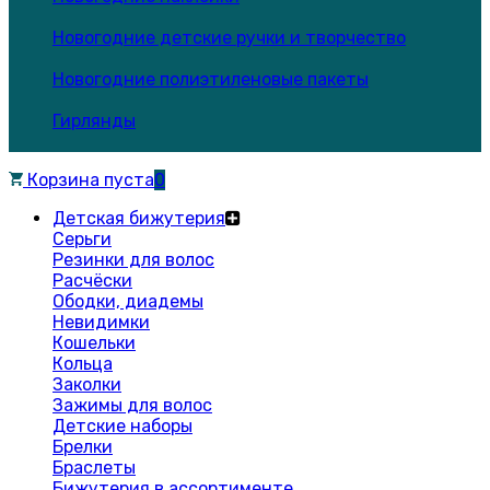
Новогодние детские ручки и творчество
Новогодние полиэтиленовые пакеты
Гирлянды
Корзина пуста
0
Детская бижутерия
Серьги
Резинки для волос
Расчёски
Ободки, диадемы
Невидимки
Кошельки
Кольца
Заколки
Зажимы для волос
Детские наборы
Брелки
Браслеты
Бижутерия в ассортименте