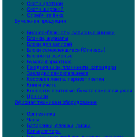
Скотч цветной
Скотч широкий
Стрейч-плёнка
Бумажная продукция
Бизнес-блокноты, записные книжки
Бланки, журналы
Блоки для записей
Блоки самоклеящиеся (Стикеры)
Блокноты офисные
Бумага форматная
Ежедневники, планнинги, календари
Закладки самоклеящиеся
Кассовая лента, термоэтикетки
Книги учета
Конверты почтовые, бумага самоклеящаяся
Ценники
Офисная техника и оборудование
Оргтехника
Часы
Батарейки, флешки, диски
Калькуляторы