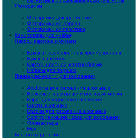
Магнитные и пробковые доски, магниты
Фоторамки
Фоторамки декоративные
Фоторамки из дерева
Фоторамки из пластика
Канцтовары для учёбы
Наборы картона и бумаги
Бумага гофрированная, крепированная
Бумага цветная
Картон цветной, картон белый
Наборы для поделок
Принадлежности для рисования
Альбомы для рисования школьные
Восковые карандаши и восковые мелки
Карандаши цветные школьные
Кисти школьные
Краски для рисования школьные
Сопутствующий товар для рисования
Фломастеры
Мел
Блокноты детские