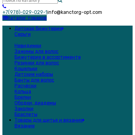
+7(978)-029-029-1
info@kanctorg-opt.com
Каталог товаров
Детская бижутерия
Серьги
Невидимки
Зажимы для волос
Бижутерия в ассортименте
Резинки для волос
Кошельки
Детские наборы
Банты для волос
Расчёски
Кольца
Брелки
Ободки, диадемы
Заколки
Браслеты
Товары для шитья и вязания
Вязание