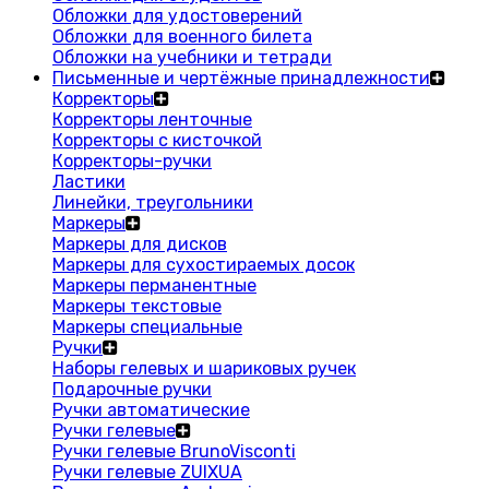
Обложки для удостоверений
Обложки для военного билета
Обложки на учебники и тетради
Письменные и чертёжные принадлежности
Корректоры
Корректоры ленточные
Корректоры с кисточкой
Корректоры-ручки
Ластики
Линейки, треугольники
Маркеры
Маркеры для дисков
Маркеры для сухостираемых досок
Маркеры перманентные
Маркеры текстовые
Маркеры специальные
Ручки
Наборы гелевых и шариковых ручек
Подарочные ручки
Ручки автоматические
Ручки гелевые
Ручки гелевые BrunoVisconti
Ручки гелевые ZUIXUA