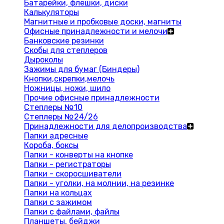
Батарейки, флешки, диски
Калькуляторы
Магнитные и пробковые доски, магниты
Офисные принадлежности и мелочи
Банковские резинки
Скобы для степлеров
Дыроколы
Зажимы для бумаг (Биндеры)
Кнопки,скрепки,мелочь
Ножницы, ножи, шило
Прочие офисные принадлежности
Степлеры №10
Степлеры №24/26
Принадлежности для делопроизводства
Папки адресные
Короба, боксы
Папки - конверты на кнопке
Папки - регистраторы
Папки - скоросшиватели
Папки - уголки, на молнии, на резинке
Папки на кольцах
Папки с зажимом
Папки с файлами, файлы
Планшеты, бейджи