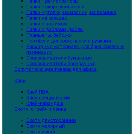
Папки - регистраторы
Папки - скоросшиватели
Папки - уголки, на молнии, на резинке
Папки на кольцах
Папки с зажимом
Папки с файлами, файлы
Планшеты, бейджи
Портфели деловые, папки с ручками
Расходные материалы для брошюровки и
ламинации
Скоросшиватели бумажные
Скоросшиватели прозрачные
Сопутствующие товары для офиса
Клей
Клей ПВА
Клей специальный
Клей-карандаш
Скотч, стрейч-плёнка
Скотч двусторонний
Скотч малярный
Скотч узкий