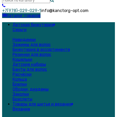
+7(978)-029-029-1
info@kanctorg-opt.com
Каталог товаров
Детская бижутерия
Серьги
Невидимки
Зажимы для волос
Бижутерия в ассортименте
Резинки для волос
Кошельки
Детские наборы
Банты для волос
Расчёски
Кольца
Брелки
Ободки, диадемы
Заколки
Браслеты
Товары для шитья и вязания
Вязание