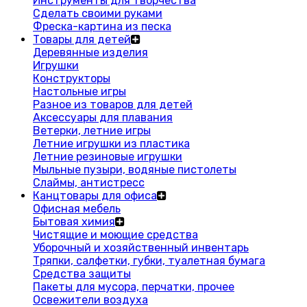
Инструменты для творчества
Сделать своими руками
Фреска-картина из песка
Товары для детей
Деревянные изделия
Игрушки
Конструкторы
Настольные игры
Разное из товаров для детей
Аксессуары для плавания
Ветерки, летние игры
Летние игрушки из пластика
Летние резиновые игрушки
Мыльные пузыри, водяные пистолеты
Слаймы, антистресс
Канцтовары для офиса
Офисная мебель
Бытовая химия
Чистящие и моющие средства
Уборочный и хозяйственный инвентарь
Тряпки, салфетки, губки, туалетная бумага
Средства защиты
Пакеты для мусора, перчатки, прочее
Освежители воздуха