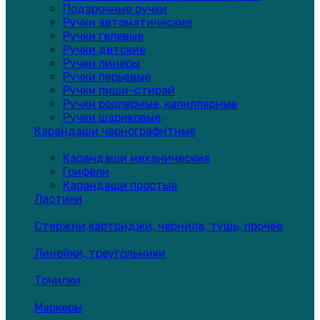
Подарочные ручки
Ручки автоматические
Ручки гелевые
Ручки детские
Ручки линеры
Ручки перьевые
Ручки пиши-стирай
Ручки роллерные, капиллярные
Ручки шариковые
Карандаши чернографитные
Карандаши механические
Грифели
Карандаши простые
Ластики
Стержни,картриджи, чернила, тушь, прочее
Линейки, треугольники
Точилки
Маркеры