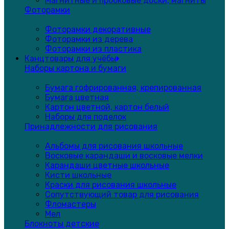
Магнитные и пробковые доски, магниты
Фоторамки
Фоторамки декоративные
Фоторамки из дерева
Фоторамки из пластика
Канцтовары для учёбы
Наборы картона и бумаги
Бумага гофрированная, крепированная
Бумага цветная
Картон цветной, картон белый
Наборы для поделок
Принадлежности для рисования
Альбомы для рисования школьные
Восковые карандаши и восковые мелки
Карандаши цветные школьные
Кисти школьные
Краски для рисования школьные
Сопутствующий товар для рисования
Фломастеры
Мел
Блокноты детские