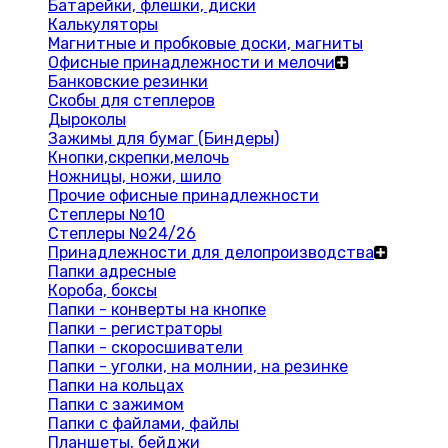
Батарейки, флешки, диски
Калькуляторы
Магнитные и пробковые доски, магниты
Офисные принадлежности и мелочи
Банковские резинки
Скобы для степлеров
Дыроколы
Зажимы для бумаг (Биндеры)
Кнопки,скрепки,мелочь
Ножницы, ножи, шило
Прочие офисные принадлежности
Степлеры №10
Степлеры №24/26
Принадлежности для делопроизводства
Папки адресные
Короба, боксы
Папки - конверты на кнопке
Папки - регистраторы
Папки - скоросшиватели
Папки - уголки, на молнии, на резинке
Папки на кольцах
Папки с зажимом
Папки с файлами, файлы
Планшеты, бейджи