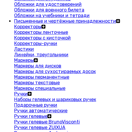
Обложки для удостоверений
Обложки для военного билета
Обложки на учебники и тетради
Письменные и чертёжные принадлежности
Корректоры
Корректоры ленточные
Корректоры с кисточкой
Корректоры-ручки
Ластики
Линейки, треугольники
Маркеры
Маркеры для дисков
Маркеры для сухостираемых досок
Маркеры перманентные
Маркеры текстовые
Маркеры специальные
Ручки
Наборы гелевых и шариковых ручек
Подарочные ручки
Ручки автоматические
Ручки гелевые
Ручки гелевые BrunoVisconti
Ручки гелевые ZUIXUA