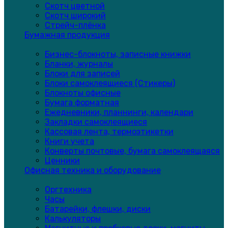
Скотч цветной
Скотч широкий
Стрейч-плёнка
Бумажная продукция
Бизнес-блокноты, записные книжки
Бланки, журналы
Блоки для записей
Блоки самоклеящиеся (Стикеры)
Блокноты офисные
Бумага форматная
Ежедневники, планнинги, календари
Закладки самоклеящиеся
Кассовая лента, термоэтикетки
Книги учета
Конверты почтовые, бумага самоклеящаяся
Ценники
Офисная техника и оборудование
Оргтехника
Часы
Батарейки, флешки, диски
Калькуляторы