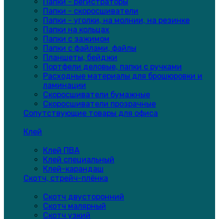
Папки - регистраторы
Папки - скоросшиватели
Папки - уголки, на молнии, на резинке
Папки на кольцах
Папки с зажимом
Папки с файлами, файлы
Планшеты, бейджи
Портфели деловые, папки с ручками
Расходные материалы для брошюровки и
ламинации
Скоросшиватели бумажные
Скоросшиватели прозрачные
Сопутствующие товары для офиса
Клей
Клей ПВА
Клей специальный
Клей-карандаш
Скотч, стрейч-плёнка
Скотч двусторонний
Скотч малярный
Скотч узкий