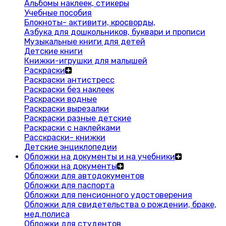
Альбомы наклеек, стикеры
Учебные пособия
Блокноты- активити, кросворды,
Азбука для дошкольников, буквари и прописи
Музыкальные книги для детей
Детские книги
Книжки-игрушки для малышей
Раскраски
Раскраски антистресс
Раскраски без наклеек
Раскраски водные
Раскраски вырезалки
Раскраски разные детские
Раскраски с наклейками
Расскраски- книжки
Детские энциклопедии
Обложки на документы и на учебники
Обложки на документы
Обложки для автодокументов
Обложки для паспорта
Обложки для пенсионного удостоверения
Обложки для свидетельства о рождении, браке,
мед.полиса
Обложки для студентов