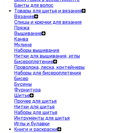
Банты для волос
Товары для шитья и вязания
Вязание
Спицы и крючки для вязания
Пряжа
Вышивание
Канва
Мулине
Наборы вышивания
Нитки для вышивания, иглы
Бисероплетение
Проволока, леска, контейнеры
Наборы для бисероплетения
Бисер
Бусины
Фурнитура
Шитье
Прочее для шитья
Нитки для шитья
Наборы для шитья
Интрументы для шитья
Иглы и булавки
Книги и раскраски