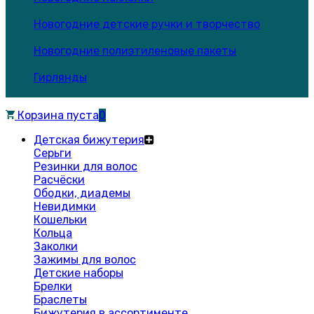
Новогодние детские ручки и творчество
Новогодние полиэтиленовые пакеты
Гирлянды
Корзина пуста
0
Детская бижутерия
Серьги
Резинки для волос
Расчёски
Ободки, диадемы
Невидимки
Кошельки
Кольца
Заколки
Зажимы для волос
Детские наборы
Брелки
Браслеты
Бижутерия в ассортименте