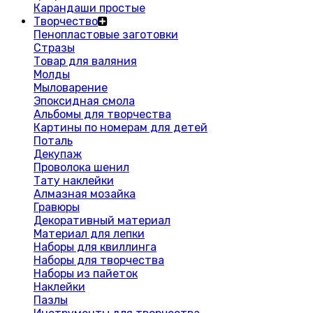
Карандаши простые
Творчество
Пенопластовые заготовки
Стразы
Товар для валяния
Молды
Мыловарение
Эпоксидная смола
Альбомы для творчества
Картины по номерам для детей
Поталь
Декупаж
Проволока шенил
Тату наклейки
Алмазная мозайка
Гравюры
Декоративный материал
Материал для лепки
Наборы для квиллинга
Наборы для творчества
Наборы из пайеток
Наклейки
Пазлы