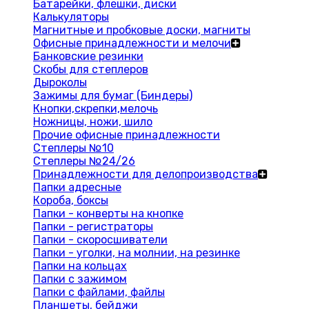
Батарейки, флешки, диски
Калькуляторы
Магнитные и пробковые доски, магниты
Офисные принадлежности и мелочи
Банковские резинки
Скобы для степлеров
Дыроколы
Зажимы для бумаг (Биндеры)
Кнопки,скрепки,мелочь
Ножницы, ножи, шило
Прочие офисные принадлежности
Степлеры №10
Степлеры №24/26
Принадлежности для делопроизводства
Папки адресные
Короба, боксы
Папки - конверты на кнопке
Папки - регистраторы
Папки - скоросшиватели
Папки - уголки, на молнии, на резинке
Папки на кольцах
Папки с зажимом
Папки с файлами, файлы
Планшеты, бейджи