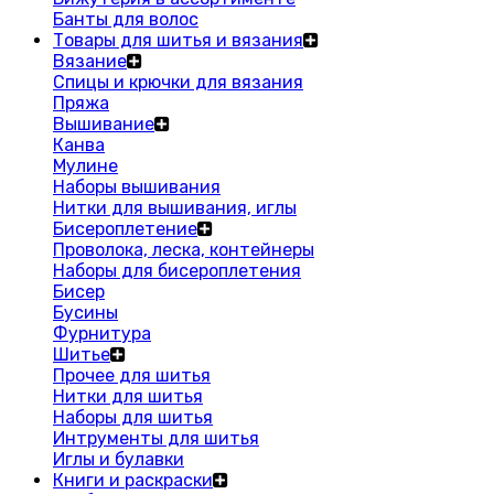
Банты для волос
Товары для шитья и вязания
Вязание
Спицы и крючки для вязания
Пряжа
Вышивание
Канва
Мулине
Наборы вышивания
Нитки для вышивания, иглы
Бисероплетение
Проволока, леска, контейнеры
Наборы для бисероплетения
Бисер
Бусины
Фурнитура
Шитье
Прочее для шитья
Нитки для шитья
Наборы для шитья
Интрументы для шитья
Иглы и булавки
Книги и раскраски