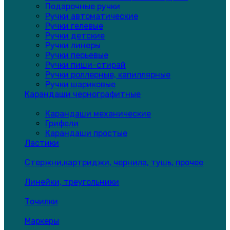
Подарочные ручки
Ручки автоматические
Ручки гелевые
Ручки детские
Ручки линеры
Ручки перьевые
Ручки пиши-стирай
Ручки роллерные, капиллярные
Ручки шариковые
Карандаши чернографитные
Карандаши механические
Грифели
Карандаши простые
Ластики
Стержни,картриджи, чернила, тушь, прочее
Линейки, треугольники
Точилки
Маркеры