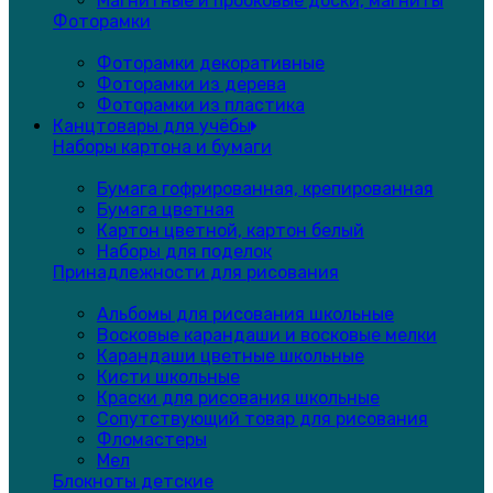
Магнитные и пробковые доски, магниты
Фоторамки
Фоторамки декоративные
Фоторамки из дерева
Фоторамки из пластика
Канцтовары для учёбы
Наборы картона и бумаги
Бумага гофрированная, крепированная
Бумага цветная
Картон цветной, картон белый
Наборы для поделок
Принадлежности для рисования
Альбомы для рисования школьные
Восковые карандаши и восковые мелки
Карандаши цветные школьные
Кисти школьные
Краски для рисования школьные
Сопутствующий товар для рисования
Фломастеры
Мел
Блокноты детские