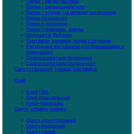
Папки - регистраторы
Папки - скоросшиватели
Папки - уголки, на молнии, на резинке
Папки на кольцах
Папки с зажимом
Папки с файлами, файлы
Планшеты, бейджи
Портфели деловые, папки с ручками
Расходные материалы для брошюровки и
ламинации
Скоросшиватели бумажные
Скоросшиватели прозрачные
Сопутствующие товары для офиса
Клей
Клей ПВА
Клей специальный
Клей-карандаш
Скотч, стрейч-плёнка
Скотч двусторонний
Скотч малярный
Скотч узкий