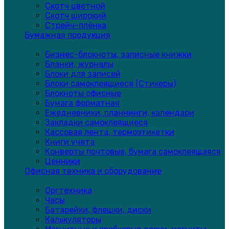
Скотч цветной
Скотч широкий
Стрейч-плёнка
Бумажная продукция
Бизнес-блокноты, записные книжки
Бланки, журналы
Блоки для записей
Блоки самоклеящиеся (Стикеры)
Блокноты офисные
Бумага форматная
Ежедневники, планнинги, календари
Закладки самоклеящиеся
Кассовая лента, термоэтикетки
Книги учета
Конверты почтовые, бумага самоклеящаяся
Ценники
Офисная техника и оборудование
Оргтехника
Часы
Батарейки, флешки, диски
Калькуляторы