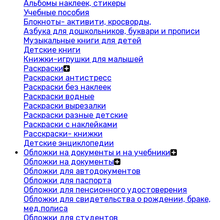
Альбомы наклеек, стикеры
Учебные пособия
Блокноты- активити, кросворды,
Азбука для дошкольников, буквари и прописи
Музыкальные книги для детей
Детские книги
Книжки-игрушки для малышей
Раскраски
Раскраски антистресс
Раскраски без наклеек
Раскраски водные
Раскраски вырезалки
Раскраски разные детские
Раскраски с наклейками
Расскраски- книжки
Детские энциклопедии
Обложки на документы и на учебники
Обложки на документы
Обложки для автодокументов
Обложки для паспорта
Обложки для пенсионного удостоверения
Обложки для свидетельства о рождении, браке,
мед.полиса
Обложки для студентов