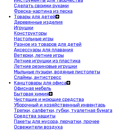
Инструменты для творчества
Сделать своими руками
Фреска-картина из песка
Товары для детей
Деревянные изделия
Игрушки
Конструкторы
Настольные игры
Разное из товаров для детей
Аксессуары для плавания
Ветерки, летние игры
Летние игрушки из пластика
Летние резиновые игрушки
Мыльные пузыри, водяные пистолеты
Слаймы, антистресс
Канцтовары для офиса
Офисная мебель
Бытовая химия
Чистящие и моющие средства
Уборочный и хозяйственный инвентарь
Тряпки, салфетки, губки, туалетная бумага
Средства защиты
Пакеты для мусора, перчатки, прочее
Освежители воздуха