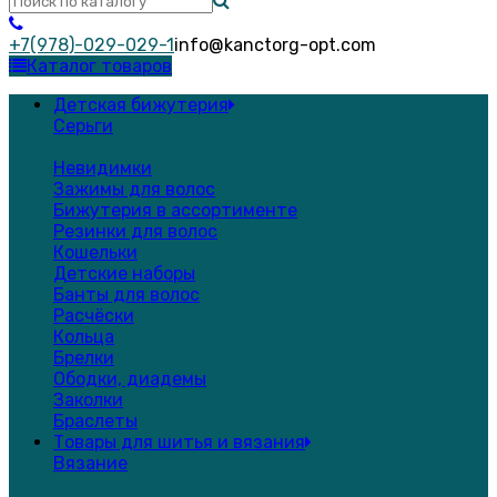
+7(978)-029-029-1
info@kanctorg-opt.com
Каталог товаров
Детская бижутерия
Серьги
Невидимки
Зажимы для волос
Бижутерия в ассортименте
Резинки для волос
Кошельки
Детские наборы
Банты для волос
Расчёски
Кольца
Брелки
Ободки, диадемы
Заколки
Браслеты
Товары для шитья и вязания
Вязание