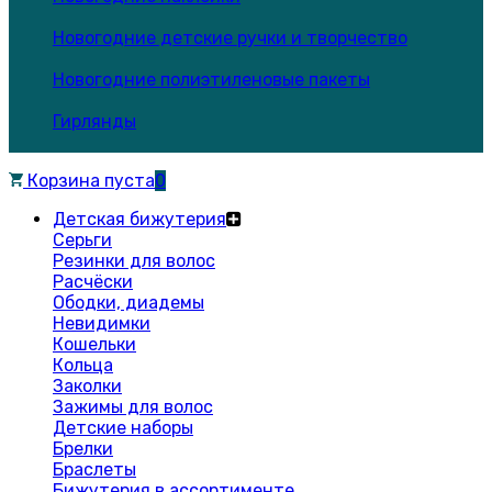
Новогодние детские ручки и творчество
Новогодние полиэтиленовые пакеты
Гирлянды
Корзина пуста
0
Детская бижутерия
Серьги
Резинки для волос
Расчёски
Ободки, диадемы
Невидимки
Кошельки
Кольца
Заколки
Зажимы для волос
Детские наборы
Брелки
Браслеты
Бижутерия в ассортименте