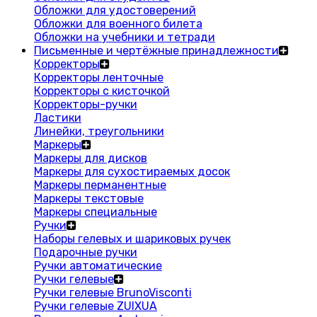
Обложки для удостоверений
Обложки для военного билета
Обложки на учебники и тетради
Письменные и чертёжные принадлежности
Корректоры
Корректоры ленточные
Корректоры с кисточкой
Корректоры-ручки
Ластики
Линейки, треугольники
Маркеры
Маркеры для дисков
Маркеры для сухостираемых досок
Маркеры перманентные
Маркеры текстовые
Маркеры специальные
Ручки
Наборы гелевых и шариковых ручек
Подарочные ручки
Ручки автоматические
Ручки гелевые
Ручки гелевые BrunoVisconti
Ручки гелевые ZUIXUA