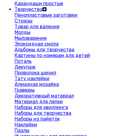
Карандаши простые
Творчество
Пенопластовые заготовки
Стразы
Товар для валяния
Молды
Мыловарение
Эпоксидная смола
Альбомы для творчества
Картины по номерам для детей
Поталь
Декупаж
Проволока шенил
Тату наклейки
Алмазная мозайка
Гравюры
Декоративный материал
Материал для лепки
Наборы для квиллинга
Наборы для творчества
Наборы из пайеток
Наклейки
Пазлы