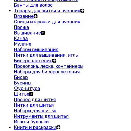
Банты для волос
Товары для шитья и вязания
Вязание
Спицы и крючки для вязания
Пряжа
Вышивание
Канва
Мулине
Наборы вышивания
Нитки для вышивания, иглы
Бисероплетение
Проволока, леска, контейнеры
Наборы для бисероплетения
Бисер
Бусины
Фурнитура
Шитье
Прочее для шитья
Нитки для шитья
Наборы для шитья
Интрументы для шитья
Иглы и булавки
Книги и раскраски