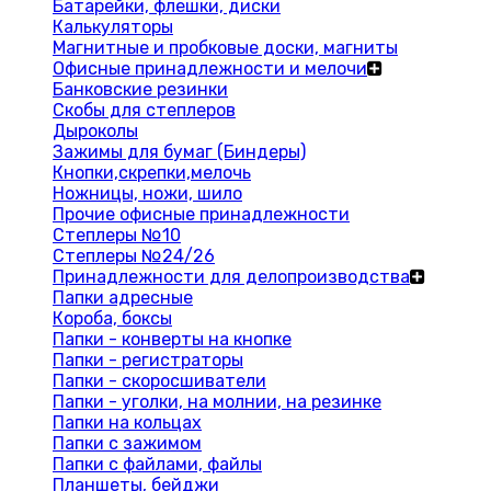
Батарейки, флешки, диски
Калькуляторы
Магнитные и пробковые доски, магниты
Офисные принадлежности и мелочи
Банковские резинки
Скобы для степлеров
Дыроколы
Зажимы для бумаг (Биндеры)
Кнопки,скрепки,мелочь
Ножницы, ножи, шило
Прочие офисные принадлежности
Степлеры №10
Степлеры №24/26
Принадлежности для делопроизводства
Папки адресные
Короба, боксы
Папки - конверты на кнопке
Папки - регистраторы
Папки - скоросшиватели
Папки - уголки, на молнии, на резинке
Папки на кольцах
Папки с зажимом
Папки с файлами, файлы
Планшеты, бейджи