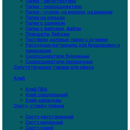
Папки - регистраторы
Папки - скоросшиватели
Папки - уголки, на молнии, на резинке
Папки на кольцах
Папки с зажимом
Папки с файлами, файлы
Планшеты, бейджи
Портфели деловые, папки с ручками
Расходные материалы для брошюровки и
ламинации
Скоросшиватели бумажные
Скоросшиватели прозрачные
Сопутствующие товары для офиса
Клей
Клей ПВА
Клей специальный
Клей-карандаш
Скотч, стрейч-плёнка
Скотч двусторонний
Скотч малярный
Скотч узкий