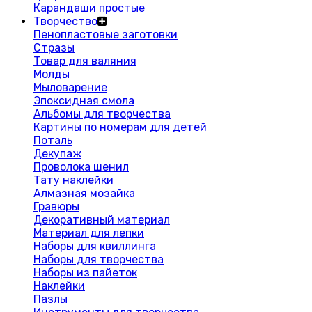
Карандаши простые
Творчество
Пенопластовые заготовки
Стразы
Товар для валяния
Молды
Мыловарение
Эпоксидная смола
Альбомы для творчества
Картины по номерам для детей
Поталь
Декупаж
Проволока шенил
Тату наклейки
Алмазная мозайка
Гравюры
Декоративный материал
Материал для лепки
Наборы для квиллинга
Наборы для творчества
Наборы из пайеток
Наклейки
Пазлы