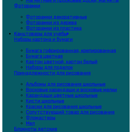
Магнитные и пробковые доски, магниты
Фоторамки
Фоторамки декоративные
Фоторамки из дерева
Фоторамки из пластика
Канцтовары для учёбы
Наборы картона и бумаги
Бумага гофрированная, крепированная
Бумага цветная
Картон цветной, картон белый
Наборы для поделок
Принадлежности для рисования
Альбомы для рисования школьные
Восковые карандаши и восковые мелки
Карандаши цветные школьные
Кисти школьные
Краски для рисования школьные
Сопутствующий товар для рисования
Фломастеры
Мел
Блокноты детские