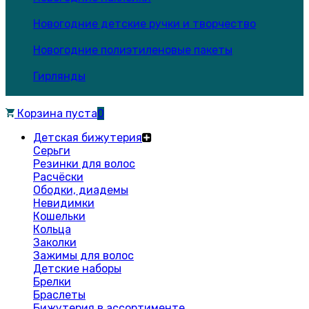
Новогодние детские ручки и творчество
Новогодние полиэтиленовые пакеты
Гирлянды
Корзина пуста
0
Детская бижутерия
Серьги
Резинки для волос
Расчёски
Ободки, диадемы
Невидимки
Кошельки
Кольца
Заколки
Зажимы для волос
Детские наборы
Брелки
Браслеты
Бижутерия в ассортименте