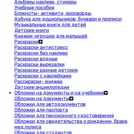
Альбомы наклеек, стикеры
Учебные пособия
Блокноты- активити, кросворды,
Азбука для дошкольников, буквари и прописи
Музыкальные книги для детей
Детские книги
Книжки-игрушки для малышей
Раскраски
Раскраски антистресс
Раскраски без наклеек
Раскраски водные
Раскраски вырезалки
Раскраски разные детские
Раскраски с наклейками
Расскраски- книжки
Детские энциклопедии
Обложки на документы и на учебники
Обложки на документы
Обложки для автодокументов
Обложки для паспорта
Обложки для пенсионного удостоверения
Обложки для свидетельства о рождении, браке,
мед.полиса
Обложки для студентов