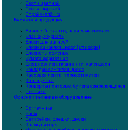
Скотч цветной
Скотч широкий
Стрейч-плёнка
Бумажная продукция
Бизнес-блокноты, записные книжки
Бланки, журналы
Блоки для записей
Блоки самоклеящиеся (Стикеры)
Блокноты офисные
Бумага форматная
Ежедневники, планнинги, календари
Закладки самоклеящиеся
Кассовая лента, термоэтикетки
Книги учета
Конверты почтовые, бумага самоклеящаяся
Ценники
Офисная техника и оборудование
Оргтехника
Часы
Батарейки, флешки, диски
Калькуляторы