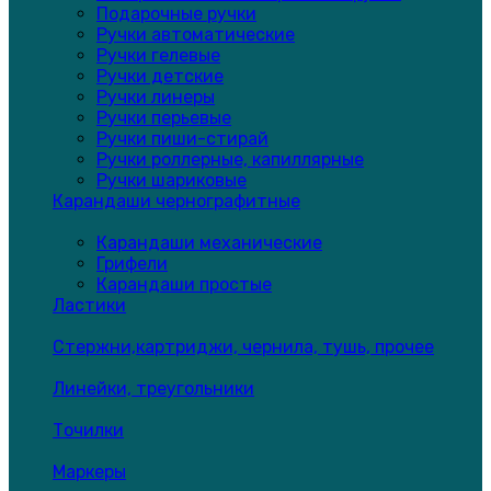
Подарочные ручки
Ручки автоматические
Ручки гелевые
Ручки детские
Ручки линеры
Ручки перьевые
Ручки пиши-стирай
Ручки роллерные, капиллярные
Ручки шариковые
Карандаши чернографитные
Карандаши механические
Грифели
Карандаши простые
Ластики
Стержни,картриджи, чернила, тушь, прочее
Линейки, треугольники
Точилки
Маркеры