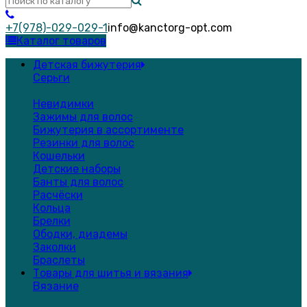
+7(978)-029-029-1
info@kanctorg-opt.com
Каталог товаров
Детская бижутерия
Серьги
Невидимки
Зажимы для волос
Бижутерия в ассортименте
Резинки для волос
Кошельки
Детские наборы
Банты для волос
Расчёски
Кольца
Брелки
Ободки, диадемы
Заколки
Браслеты
Товары для шитья и вязания
Вязание