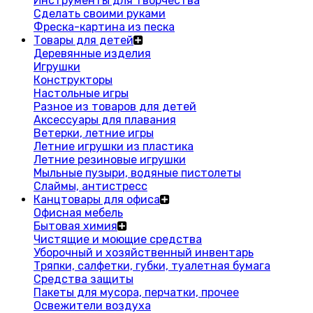
Инструменты для творчества
Сделать своими руками
Фреска-картина из песка
Товары для детей
Деревянные изделия
Игрушки
Конструкторы
Настольные игры
Разное из товаров для детей
Аксессуары для плавания
Ветерки, летние игры
Летние игрушки из пластика
Летние резиновые игрушки
Мыльные пузыри, водяные пистолеты
Слаймы, антистресс
Канцтовары для офиса
Офисная мебель
Бытовая химия
Чистящие и моющие средства
Уборочный и хозяйственный инвентарь
Тряпки, салфетки, губки, туалетная бумага
Средства защиты
Пакеты для мусора, перчатки, прочее
Освежители воздуха