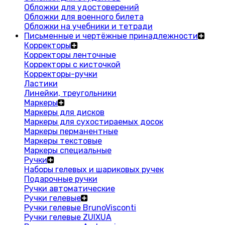
Обложки для удостоверений
Обложки для военного билета
Обложки на учебники и тетради
Письменные и чертёжные принадлежности
Корректоры
Корректоры ленточные
Корректоры с кисточкой
Корректоры-ручки
Ластики
Линейки, треугольники
Маркеры
Маркеры для дисков
Маркеры для сухостираемых досок
Маркеры перманентные
Маркеры текстовые
Маркеры специальные
Ручки
Наборы гелевых и шариковых ручек
Подарочные ручки
Ручки автоматические
Ручки гелевые
Ручки гелевые BrunoVisconti
Ручки гелевые ZUIXUA