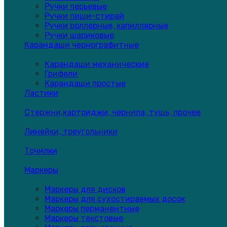
Ручки перьевые
Ручки пиши-стирай
Ручки роллерные, капиллярные
Ручки шариковые
Карандаши чернографитные
Карандаши механические
Грифели
Карандаши простые
Ластики
Стержни,картриджи, чернила, тушь, прочее
Линейки, треугольники
Точилки
Маркеры
Маркеры для дисков
Маркеры для сухостираемых досок
Маркеры перманентные
Маркеры текстовые