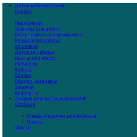
Детская бижутерия
Серьги
Невидимки
Зажимы для волос
Бижутерия в ассортименте
Резинки для волос
Кошельки
Детские наборы
Банты для волос
Расчёски
Кольца
Брелки
Ободки, диадемы
Заколки
Браслеты
Товары для шитья и вязания
Вязание
Спицы и крючки для вязания
Пряжа
Шитье