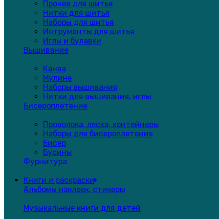
Прочее для шитья
Нитки для шитья
Наборы для шитья
Интрументы для шитья
Иглы и булавки
Вышивание
Канва
Мулине
Наборы вышивания
Нитки для вышивания, иглы
Бисероплетение
Проволока, леска, контейнеры
Наборы для бисероплетения
Бисер
Бусины
Фурнитура
Книги и раскраски
Альбомы наклеек, стикеры
Музыкальные книги для детей