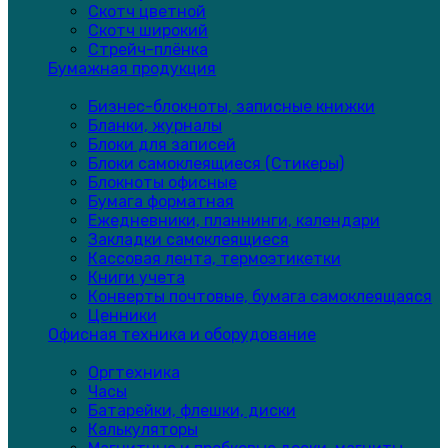
Скотч цветной
Скотч широкий
Стрейч-плёнка
Бумажная продукция
Бизнес-блокноты, записные книжки
Бланки, журналы
Блоки для записей
Блоки самоклеящиеся (Стикеры)
Блокноты офисные
Бумага форматная
Ежедневники, планнинги, календари
Закладки самоклеящиеся
Кассовая лента, термоэтикетки
Книги учета
Конверты почтовые, бумага самоклеящаяся
Ценники
Офисная техника и оборудование
Оргтехника
Часы
Батарейки, флешки, диски
Калькуляторы