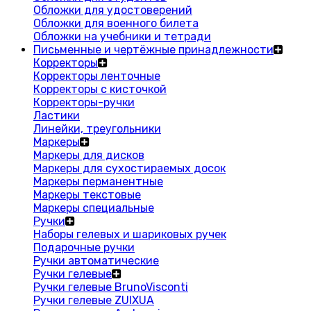
Обложки для удостоверений
Обложки для военного билета
Обложки на учебники и тетради
Письменные и чертёжные принадлежности
Корректоры
Корректоры ленточные
Корректоры с кисточкой
Корректоры-ручки
Ластики
Линейки, треугольники
Маркеры
Маркеры для дисков
Маркеры для сухостираемых досок
Маркеры перманентные
Маркеры текстовые
Маркеры специальные
Ручки
Наборы гелевых и шариковых ручек
Подарочные ручки
Ручки автоматические
Ручки гелевые
Ручки гелевые BrunoVisconti
Ручки гелевые ZUIXUA