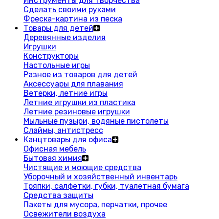
Инструменты для творчества
Сделать своими руками
Фреска-картина из песка
Товары для детей
Деревянные изделия
Игрушки
Конструкторы
Настольные игры
Разное из товаров для детей
Аксессуары для плавания
Ветерки, летние игры
Летние игрушки из пластика
Летние резиновые игрушки
Мыльные пузыри, водяные пистолеты
Слаймы, антистресс
Канцтовары для офиса
Офисная мебель
Бытовая химия
Чистящие и моющие средства
Уборочный и хозяйственный инвентарь
Тряпки, салфетки, губки, туалетная бумага
Средства защиты
Пакеты для мусора, перчатки, прочее
Освежители воздуха