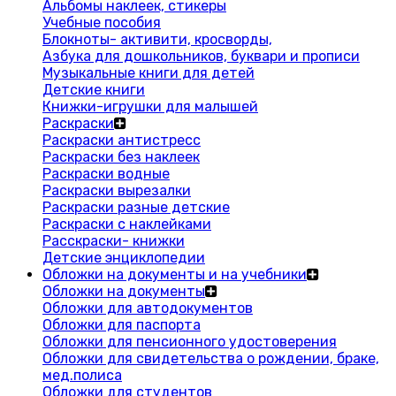
Альбомы наклеек, стикеры
Учебные пособия
Блокноты- активити, кросворды,
Азбука для дошкольников, буквари и прописи
Музыкальные книги для детей
Детские книги
Книжки-игрушки для малышей
Раскраски
Раскраски антистресс
Раскраски без наклеек
Раскраски водные
Раскраски вырезалки
Раскраски разные детские
Раскраски с наклейками
Расскраски- книжки
Детские энциклопедии
Обложки на документы и на учебники
Обложки на документы
Обложки для автодокументов
Обложки для паспорта
Обложки для пенсионного удостоверения
Обложки для свидетельства о рождении, браке,
мед.полиса
Обложки для студентов