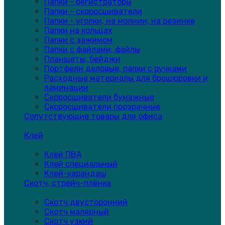
Папки - регистраторы
Папки - скоросшиватели
Папки - уголки, на молнии, на резинке
Папки на кольцах
Папки с зажимом
Папки с файлами, файлы
Планшеты, бейджи
Портфели деловые, папки с ручками
Расходные материалы для брошюровки и
ламинации
Скоросшиватели бумажные
Скоросшиватели прозрачные
Сопутствующие товары для офиса
Клей
Клей ПВА
Клей специальный
Клей-карандаш
Скотч, стрейч-плёнка
Скотч двусторонний
Скотч малярный
Скотч узкий