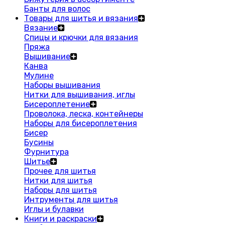
Банты для волос
Товары для шитья и вязания
Вязание
Спицы и крючки для вязания
Пряжа
Вышивание
Канва
Мулине
Наборы вышивания
Нитки для вышивания, иглы
Бисероплетение
Проволока, леска, контейнеры
Наборы для бисероплетения
Бисер
Бусины
Фурнитура
Шитье
Прочее для шитья
Нитки для шитья
Наборы для шитья
Интрументы для шитья
Иглы и булавки
Книги и раскраски