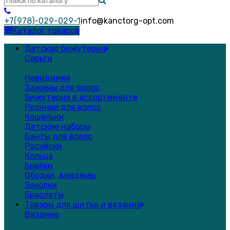
+7(978)-029-029-1
info@kanctorg-opt.com
Каталог товаров
Детская бижутерия
Серьги
Невидимки
Зажимы для волос
Бижутерия в ассортименте
Резинки для волос
Кошельки
Детские наборы
Банты для волос
Расчёски
Кольца
Брелки
Ободки, диадемы
Заколки
Браслеты
Товары для шитья и вязания
Вязание