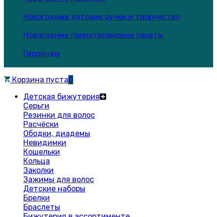
Новогодние детские ручки и творчество
Новогодние полиэтиленовые пакеты
Гирлянды
Корзина пуста
0
Детская бижутерия
Серьги
Резинки для волос
Расчёски
Ободки, диадемы
Невидимки
Кошельки
Кольца
Заколки
Зажимы для волос
Детские наборы
Брелки
Браслеты
Бижутерия в ассортименте