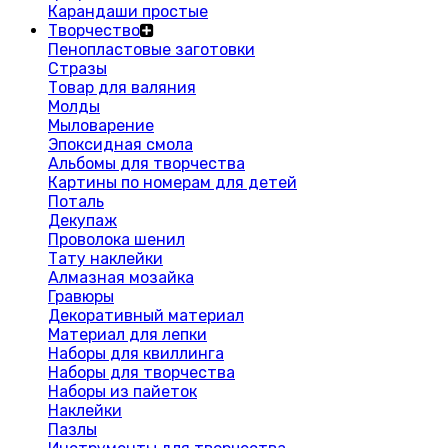
Карандаши простые
Творчество
Пенопластовые заготовки
Стразы
Товар для валяния
Молды
Мыловарение
Эпоксидная смола
Альбомы для творчества
Картины по номерам для детей
Поталь
Декупаж
Проволока шенил
Тату наклейки
Алмазная мозайка
Гравюры
Декоративный материал
Материал для лепки
Наборы для квиллинга
Наборы для творчества
Наборы из пайеток
Наклейки
Пазлы