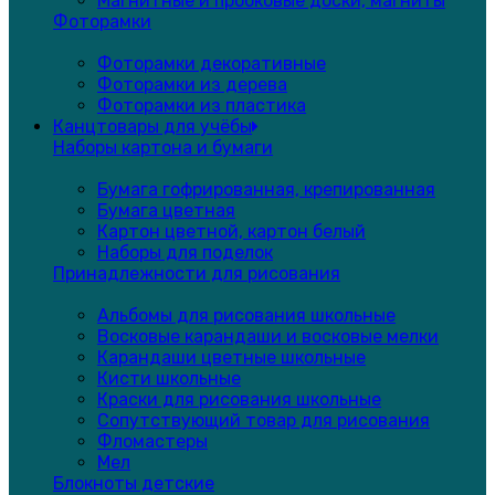
Магнитные и пробковые доски, магниты
Фоторамки
Фоторамки декоративные
Фоторамки из дерева
Фоторамки из пластика
Канцтовары для учёбы
Наборы картона и бумаги
Бумага гофрированная, крепированная
Бумага цветная
Картон цветной, картон белый
Наборы для поделок
Принадлежности для рисования
Альбомы для рисования школьные
Восковые карандаши и восковые мелки
Карандаши цветные школьные
Кисти школьные
Краски для рисования школьные
Сопутствующий товар для рисования
Фломастеры
Мел
Блокноты детские