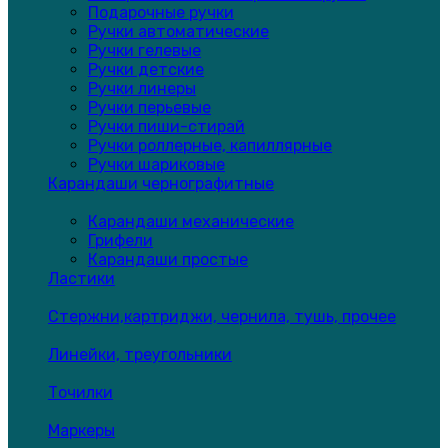
Подарочные ручки
Ручки автоматические
Ручки гелевые
Ручки детские
Ручки линеры
Ручки перьевые
Ручки пиши-стирай
Ручки роллерные, капиллярные
Ручки шариковые
Карандаши чернографитные
Карандаши механические
Грифели
Карандаши простые
Ластики
Стержни,картриджи, чернила, тушь, прочее
Линейки, треугольники
Точилки
Маркеры