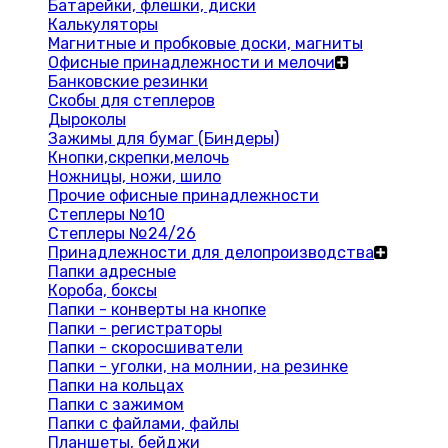
Батарейки, флешки, диски
Калькуляторы
Магнитные и пробковые доски, магниты
Офисные принадлежности и мелочи
Банковские резинки
Скобы для степлеров
Дыроколы
Зажимы для бумаг (Биндеры)
Кнопки,скрепки,мелочь
Ножницы, ножи, шило
Прочие офисные принадлежности
Степлеры №10
Степлеры №24/26
Принадлежности для делопроизводства
Папки адресные
Короба, боксы
Папки - конверты на кнопке
Папки - регистраторы
Папки - скоросшиватели
Папки - уголки, на молнии, на резинке
Папки на кольцах
Папки с зажимом
Папки с файлами, файлы
Планшеты, бейджи