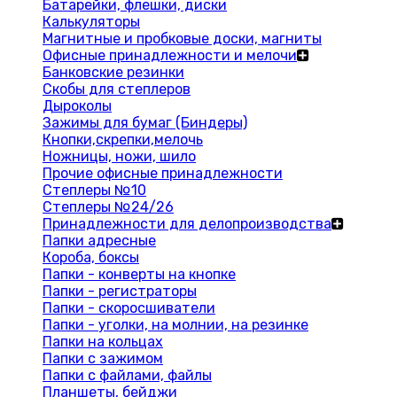
Батарейки, флешки, диски
Калькуляторы
Магнитные и пробковые доски, магниты
Офисные принадлежности и мелочи
Банковские резинки
Скобы для степлеров
Дыроколы
Зажимы для бумаг (Биндеры)
Кнопки,скрепки,мелочь
Ножницы, ножи, шило
Прочие офисные принадлежности
Степлеры №10
Степлеры №24/26
Принадлежности для делопроизводства
Папки адресные
Короба, боксы
Папки - конверты на кнопке
Папки - регистраторы
Папки - скоросшиватели
Папки - уголки, на молнии, на резинке
Папки на кольцах
Папки с зажимом
Папки с файлами, файлы
Планшеты, бейджи