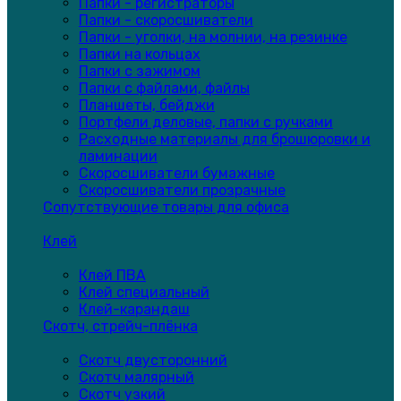
Папки - регистраторы
Папки - скоросшиватели
Папки - уголки, на молнии, на резинке
Папки на кольцах
Папки с зажимом
Папки с файлами, файлы
Планшеты, бейджи
Портфели деловые, папки с ручками
Расходные материалы для брошюровки и
ламинации
Скоросшиватели бумажные
Скоросшиватели прозрачные
Сопутствующие товары для офиса
Клей
Клей ПВА
Клей специальный
Клей-карандаш
Скотч, стрейч-плёнка
Скотч двусторонний
Скотч малярный
Скотч узкий