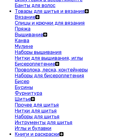
Банты для волос
Товары для шитья и вязания
Вязание
Спицы и крючки для вязания
Пряжа
Вышивание
Канва
Мулине
Наборы вышивания
Нитки для вышивания, иглы
Бисероплетение
Проволока, леска, контейнеры
Наборы для бисероплетения
Бисер
Бусины
Фурнитура
Шитье
Прочее для шитья
Нитки для шитья
Наборы для шитья
Интрументы для шитья
Иглы и булавки
Книги и раскраски