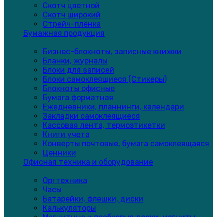
Скотч цветной
Скотч широкий
Стрейч-плёнка
Бумажная продукция
Бизнес-блокноты, записные книжки
Бланки, журналы
Блоки для записей
Блоки самоклеящиеся (Стикеры)
Блокноты офисные
Бумага форматная
Ежедневники, планнинги, календари
Закладки самоклеящиеся
Кассовая лента, термоэтикетки
Книги учета
Конверты почтовые, бумага самоклеящаяся
Ценники
Офисная техника и оборудование
Оргтехника
Часы
Батарейки, флешки, диски
Калькуляторы