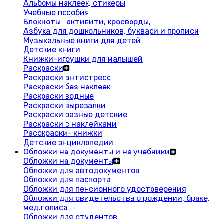
Альбомы наклеек, стикеры
Учебные пособия
Блокноты- активити, кросворды,
Азбука для дошкольников, буквари и прописи
Музыкальные книги для детей
Детские книги
Книжки-игрушки для малышей
Раскраски
Раскраски антистресс
Раскраски без наклеек
Раскраски водные
Раскраски вырезалки
Раскраски разные детские
Раскраски с наклейками
Расскраски- книжки
Детские энциклопедии
Обложки на документы и на учебники
Обложки на документы
Обложки для автодокументов
Обложки для паспорта
Обложки для пенсионного удостоверения
Обложки для свидетельства о рождении, браке,
мед.полиса
Обложки для студентов