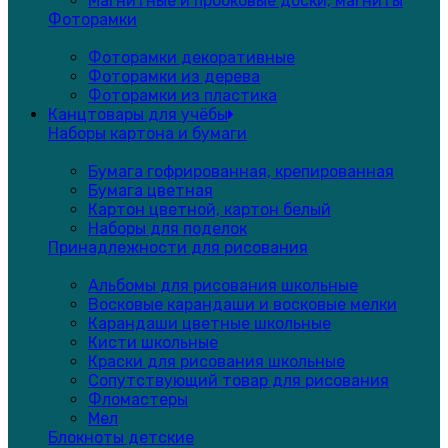
Магнитные и пробковые доски, магниты
Фоторамки
Фоторамки декоративные
Фоторамки из дерева
Фоторамки из пластика
Канцтовары для учёбы
Наборы картона и бумаги
Бумага гофрированная, крепированная
Бумага цветная
Картон цветной, картон белый
Наборы для поделок
Принадлежности для рисования
Альбомы для рисования школьные
Восковые карандаши и восковые мелки
Карандаши цветные школьные
Кисти школьные
Краски для рисования школьные
Сопутствующий товар для рисования
Фломастеры
Мел
Блокноты детские