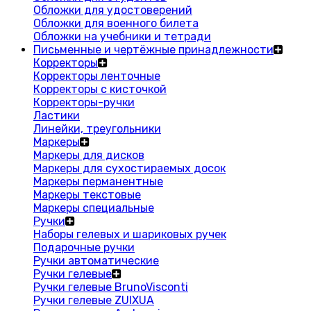
Обложки для удостоверений
Обложки для военного билета
Обложки на учебники и тетради
Письменные и чертёжные принадлежности
Корректоры
Корректоры ленточные
Корректоры с кисточкой
Корректоры-ручки
Ластики
Линейки, треугольники
Маркеры
Маркеры для дисков
Маркеры для сухостираемых досок
Маркеры перманентные
Маркеры текстовые
Маркеры специальные
Ручки
Наборы гелевых и шариковых ручек
Подарочные ручки
Ручки автоматические
Ручки гелевые
Ручки гелевые BrunoVisconti
Ручки гелевые ZUIXUA