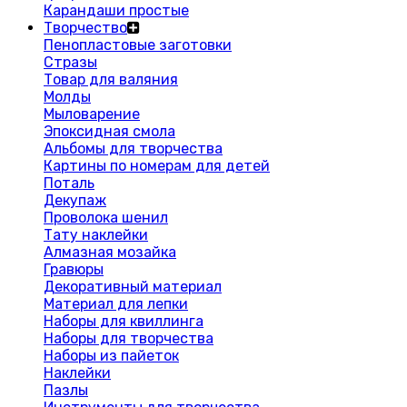
Карандаши простые
Творчество
Пенопластовые заготовки
Стразы
Товар для валяния
Молды
Мыловарение
Эпоксидная смола
Альбомы для творчества
Картины по номерам для детей
Поталь
Декупаж
Проволока шенил
Тату наклейки
Алмазная мозайка
Гравюры
Декоративный материал
Материал для лепки
Наборы для квиллинга
Наборы для творчества
Наборы из пайеток
Наклейки
Пазлы