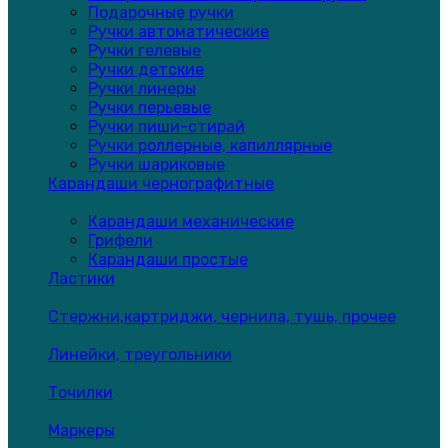
Подарочные ручки
Ручки автоматические
Ручки гелевые
Ручки детские
Ручки линеры
Ручки перьевые
Ручки пиши-стирай
Ручки роллерные, капиллярные
Ручки шариковые
Карандаши чернографитные
Карандаши механические
Грифели
Карандаши простые
Ластики
Стержни,картриджи, чернила, тушь, прочее
Линейки, треугольники
Точилки
Маркеры