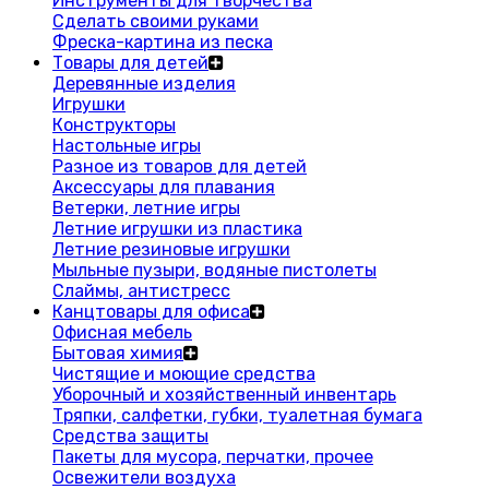
Инструменты для творчества
Сделать своими руками
Фреска-картина из песка
Товары для детей
Деревянные изделия
Игрушки
Конструкторы
Настольные игры
Разное из товаров для детей
Аксессуары для плавания
Ветерки, летние игры
Летние игрушки из пластика
Летние резиновые игрушки
Мыльные пузыри, водяные пистолеты
Слаймы, антистресс
Канцтовары для офиса
Офисная мебель
Бытовая химия
Чистящие и моющие средства
Уборочный и хозяйственный инвентарь
Тряпки, салфетки, губки, туалетная бумага
Средства защиты
Пакеты для мусора, перчатки, прочее
Освежители воздуха