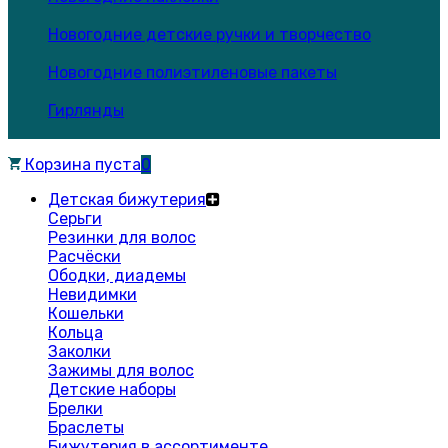
Новогодние детские ручки и творчество
Новогодние полиэтиленовые пакеты
Гирлянды
Корзина пуста
0
Детская бижутерия
Серьги
Резинки для волос
Расчёски
Ободки, диадемы
Невидимки
Кошельки
Кольца
Заколки
Зажимы для волос
Детские наборы
Брелки
Браслеты
Бижутерия в ассортименте