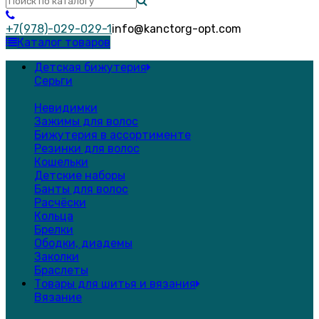
+7(978)-029-029-1
info@kanctorg-opt.com
Каталог товаров
Детская бижутерия
Серьги
Невидимки
Зажимы для волос
Бижутерия в ассортименте
Резинки для волос
Кошельки
Детские наборы
Банты для волос
Расчёски
Кольца
Брелки
Ободки, диадемы
Заколки
Браслеты
Товары для шитья и вязания
Вязание