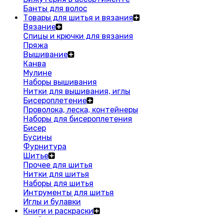
Банты для волос
Товары для шитья и вязания
Вязание
Спицы и крючки для вязания
Пряжа
Вышивание
Канва
Мулине
Наборы вышивания
Нитки для вышивания, иглы
Бисероплетение
Проволока, леска, контейнеры
Наборы для бисероплетения
Бисер
Бусины
Фурнитура
Шитье
Прочее для шитья
Нитки для шитья
Наборы для шитья
Интрументы для шитья
Иглы и булавки
Книги и раскраски