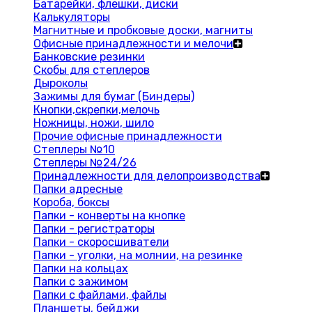
Батарейки, флешки, диски
Калькуляторы
Магнитные и пробковые доски, магниты
Офисные принадлежности и мелочи
Банковские резинки
Скобы для степлеров
Дыроколы
Зажимы для бумаг (Биндеры)
Кнопки,скрепки,мелочь
Ножницы, ножи, шило
Прочие офисные принадлежности
Степлеры №10
Степлеры №24/26
Принадлежности для делопроизводства
Папки адресные
Короба, боксы
Папки - конверты на кнопке
Папки - регистраторы
Папки - скоросшиватели
Папки - уголки, на молнии, на резинке
Папки на кольцах
Папки с зажимом
Папки с файлами, файлы
Планшеты, бейджи