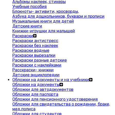
Альбомы наклеек, стикеры
Учебные пособия
Блокноты- активити, кросворды,
Азбука для дошкольников, буквари и прописи
Музыкальные книги для детей
Детские книги
Книжки-игрушки для малышей
Раскраски
Раскраски антистресс
Раскраски без наклеек
Раскраски водные
Раскраски вырезалки
Раскраски разные детские
Раскраски с наклейками
Расскраски- книжки
Детские энциклопедии
Обложки на документы и на учебники
Обложки на документы
Обложки для автодокументов
Обложки для паспорта
Обложки для пенсионного удостоверения
Обложки для свидетельства о рождении, браке,
мед.полиса
Обложки для студентов