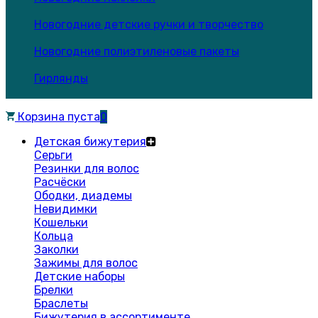
Новогодние детские ручки и творчество
Новогодние полиэтиленовые пакеты
Гирлянды
Корзина пуста
0
Детская бижутерия
Серьги
Резинки для волос
Расчёски
Ободки, диадемы
Невидимки
Кошельки
Кольца
Заколки
Зажимы для волос
Детские наборы
Брелки
Браслеты
Бижутерия в ассортименте