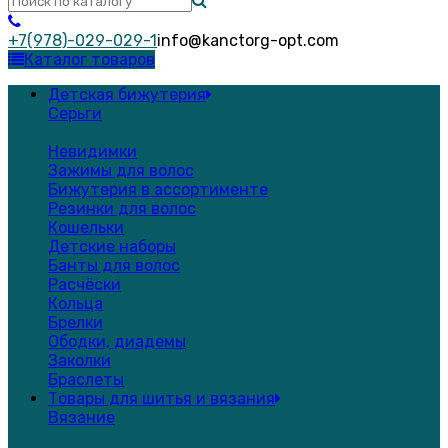
+7(978)-029-029-1
info@kanctorg-opt.com
Каталог товаров
Детская бижутерия
Серьги
Невидимки
Зажимы для волос
Бижутерия в ассортименте
Резинки для волос
Кошельки
Детские наборы
Банты для волос
Расчёски
Кольца
Брелки
Ободки, диадемы
Заколки
Браслеты
Товары для шитья и вязания
Вязание