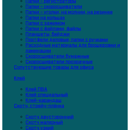
Папки - регистраторы
Папки - скоросшиватели
Папки - уголки, на молнии, на резинке
Папки на кольцах
Папки с зажимом
Папки с файлами, файлы
Планшеты, бейджи
Портфели деловые, папки с ручками
Расходные материалы для брошюровки и
ламинации
Скоросшиватели бумажные
Скоросшиватели прозрачные
Сопутствующие товары для офиса
Клей
Клей ПВА
Клей специальный
Клей-карандаш
Скотч, стрейч-плёнка
Скотч двусторонний
Скотч малярный
Скотч узкий