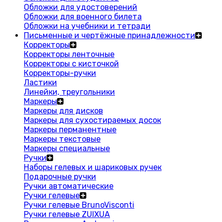
Обложки для удостоверений
Обложки для военного билета
Обложки на учебники и тетради
Письменные и чертёжные принадлежности
Корректоры
Корректоры ленточные
Корректоры с кисточкой
Корректоры-ручки
Ластики
Линейки, треугольники
Маркеры
Маркеры для дисков
Маркеры для сухостираемых досок
Маркеры перманентные
Маркеры текстовые
Маркеры специальные
Ручки
Наборы гелевых и шариковых ручек
Подарочные ручки
Ручки автоматические
Ручки гелевые
Ручки гелевые BrunoVisconti
Ручки гелевые ZUIXUA