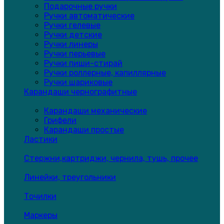
Подарочные ручки
Ручки автоматические
Ручки гелевые
Ручки детские
Ручки линеры
Ручки перьевые
Ручки пиши-стирай
Ручки роллерные, капиллярные
Ручки шариковые
Карандаши чернографитные
Карандаши механические
Грифели
Карандаши простые
Ластики
Стержни,картриджи, чернила, тушь, прочее
Линейки, треугольники
Точилки
Маркеры