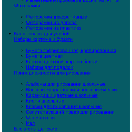
Магнитные и пробковые доски, магниты
Фоторамки
Фоторамки декоративные
Фоторамки из дерева
Фоторамки из пластика
Канцтовары для учёбы
Наборы картона и бумаги
Бумага гофрированная, крепированная
Бумага цветная
Картон цветной, картон белый
Наборы для поделок
Принадлежности для рисования
Альбомы для рисования школьные
Восковые карандаши и восковые мелки
Карандаши цветные школьные
Кисти школьные
Краски для рисования школьные
Сопутствующий товар для рисования
Фломастеры
Мел
Блокноты детские