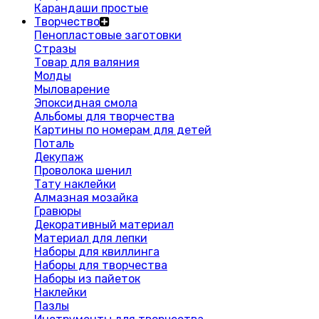
Карандаши простые
Творчество
Пенопластовые заготовки
Стразы
Товар для валяния
Молды
Мыловарение
Эпоксидная смола
Альбомы для творчества
Картины по номерам для детей
Поталь
Декупаж
Проволока шенил
Тату наклейки
Алмазная мозайка
Гравюры
Декоративный материал
Материал для лепки
Наборы для квиллинга
Наборы для творчества
Наборы из пайеток
Наклейки
Пазлы