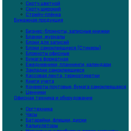
Скотч цветной
Скотч широкий
Стрейч-плёнка
Бумажная продукция
Бизнес-блокноты, записные книжки
Бланки, журналы
Блоки для записей
Блоки самоклеящиеся (Стикеры)
Блокноты офисные
Бумага форматная
Ежедневники, планнинги, календари
Закладки самоклеящиеся
Кассовая лента, термоэтикетки
Книги учета
Конверты почтовые, бумага самоклеящаяся
Ценники
Офисная техника и оборудование
Оргтехника
Часы
Батарейки, флешки, диски
Калькуляторы