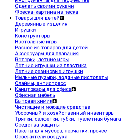
Инструменты для творчества
Сделать своими руками
Фреска-картина из песка
Товары для детей
Деревянные изделия
Игрушки
Конструкторы
Настольные игры
Разное из товаров для детей
Аксессуары для плавания
Ветерки, летние игры
Летние игрушки из пластика
Летние резиновые игрушки
Мыльные пузыри, водяные пистолеты
Слаймы, антистресс
Канцтовары для офиса
Офисная мебель
Бытовая химия
Чистящие и моющие средства
Уборочный и хозяйственный инвентарь
Тряпки, салфетки, губки, туалетная бумага
Средства защиты
Пакеты для мусора, перчатки, прочее
Освежители воздуха