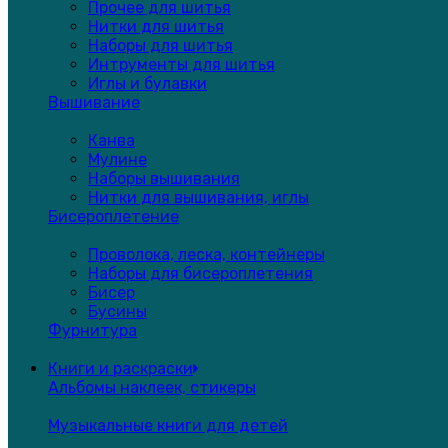
Прочее для шитья
Нитки для шитья
Наборы для шитья
Интрументы для шитья
Иглы и булавки
Вышивание
Канва
Мулине
Наборы вышивания
Нитки для вышивания, иглы
Бисероплетение
Проволока, леска, контейнеры
Наборы для бисероплетения
Бисер
Бусины
Фурнитура
Книги и раскраски
Альбомы наклеек, стикеры
Музыкальные книги для детей