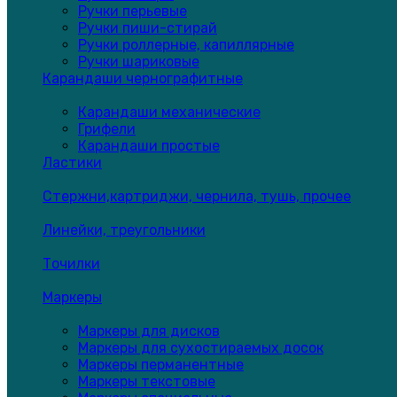
Ручки перьевые
Ручки пиши-стирай
Ручки роллерные, капиллярные
Ручки шариковые
Карандаши чернографитные
Карандаши механические
Грифели
Карандаши простые
Ластики
Стержни,картриджи, чернила, тушь, прочее
Линейки, треугольники
Точилки
Маркеры
Маркеры для дисков
Маркеры для сухостираемых досок
Маркеры перманентные
Маркеры текстовые