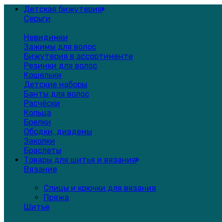
Детская бижутерия
Серьги
Невидимки
Зажимы для волос
Бижутерия в ассортименте
Резинки для волос
Кошельки
Детские наборы
Банты для волос
Расчёски
Кольца
Брелки
Ободки, диадемы
Заколки
Браслеты
Товары для шитья и вязания
Вязание
Спицы и крючки для вязания
Пряжа
Шитье