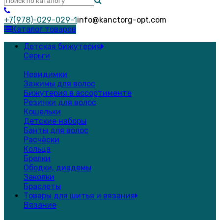
+7(978)-029-029-1
info@kanctorg-opt.com
Каталог товаров
Детская бижутерия
Серьги
Невидимки
Зажимы для волос
Бижутерия в ассортименте
Резинки для волос
Кошельки
Детские наборы
Банты для волос
Расчёски
Кольца
Брелки
Ободки, диадемы
Заколки
Браслеты
Товары для шитья и вязания
Вязание