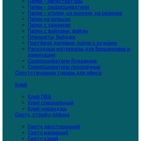
Папки - регистраторы
Папки - скоросшиватели
Папки - уголки, на молнии, на резинке
Папки на кольцах
Папки с зажимом
Папки с файлами, файлы
Планшеты, бейджи
Портфели деловые, папки с ручками
Расходные материалы для брошюровки и
ламинации
Скоросшиватели бумажные
Скоросшиватели прозрачные
Сопутствующие товары для офиса
Клей
Клей ПВА
Клей специальный
Клей-карандаш
Скотч, стрейч-плёнка
Скотч двусторонний
Скотч малярный
Скотч узкий