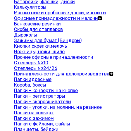
Батарейки, флешки, диски
Калькуляторы
Магнитные и пробковые доски, магниты
Офисные принадлежности и мелочи
Банковские резинки
Скобы для степлеров
Дыроколы
Зажимы для бумаг (Биндеры)
Кнопки,скрепки,мелочь
Ножницы, ножи, шило
Прочие офисные принадлежности
Степлеры №10
Степлеры №24/26
Принадлежности для делопроизводства
Папки адресные
Короба, боксы
Папки - конверты на кнопке
Папки - регистраторы
Папки - скоросшиватели
Папки - уголки, на молнии, на резинке
Папки на кольцах
Папки с зажимом
Папки с файлами, файлы
Планшеты, бейджи