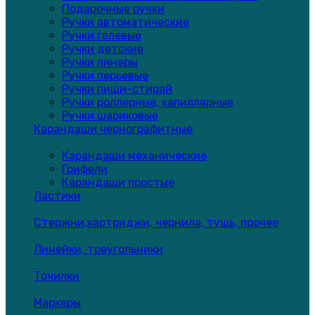
Подарочные ручки
Ручки автоматические
Ручки гелевые
Ручки детские
Ручки линеры
Ручки перьевые
Ручки пиши-стирай
Ручки роллерные, капиллярные
Ручки шариковые
Карандаши чернографитные
Карандаши механические
Грифели
Карандаши простые
Ластики
Стержни,картриджи, чернила, тушь, прочее
Линейки, треугольники
Точилки
Маркеры