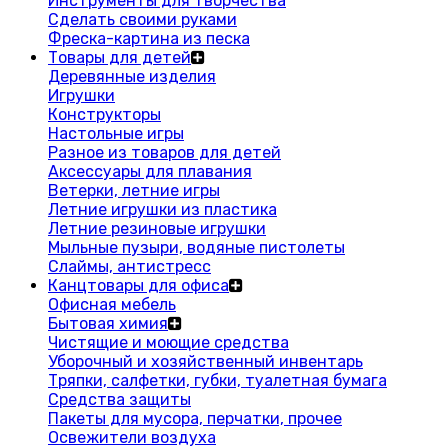
Инструменты для творчества
Сделать своими руками
Фреска-картина из песка
Товары для детей
Деревянные изделия
Игрушки
Конструкторы
Настольные игры
Разное из товаров для детей
Аксессуары для плавания
Ветерки, летние игры
Летние игрушки из пластика
Летние резиновые игрушки
Мыльные пузыри, водяные пистолеты
Слаймы, антистресс
Канцтовары для офиса
Офисная мебель
Бытовая химия
Чистящие и моющие средства
Уборочный и хозяйственный инвентарь
Тряпки, салфетки, губки, туалетная бумага
Средства защиты
Пакеты для мусора, перчатки, прочее
Освежители воздуха