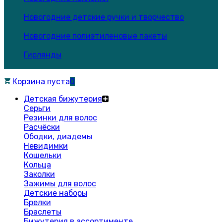
Новогодние детские ручки и творчество
Новогодние полиэтиленовые пакеты
Гирлянды
Корзина пуста
0
Детская бижутерия
Серьги
Резинки для волос
Расчёски
Ободки, диадемы
Невидимки
Кошельки
Кольца
Заколки
Зажимы для волос
Детские наборы
Брелки
Браслеты
Бижутерия в ассортименте