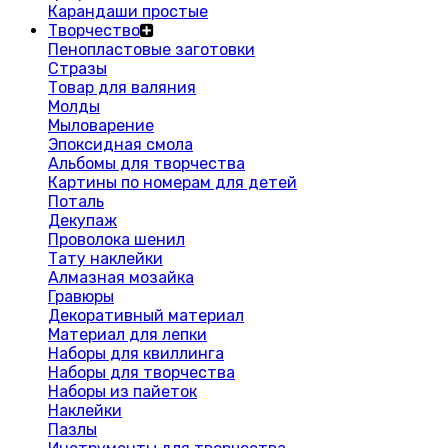
Карандаши простые
Творчество
Пенопластовые заготовки
Стразы
Товар для валяния
Молды
Мыловарение
Эпоксидная смола
Альбомы для творчества
Картины по номерам для детей
Поталь
Декупаж
Проволока шенил
Тату наклейки
Алмазная мозайка
Гравюры
Декоративный материал
Материал для лепки
Наборы для квиллинга
Наборы для творчества
Наборы из пайеток
Наклейки
Пазлы