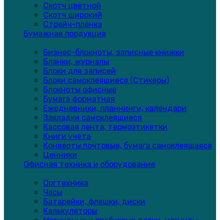
Скотч цветной
Скотч широкий
Стрейч-плёнка
Бумажная продукция
Бизнес-блокноты, записные книжки
Бланки, журналы
Блоки для записей
Блоки самоклеящиеся (Стикеры)
Блокноты офисные
Бумага форматная
Ежедневники, планнинги, календари
Закладки самоклеящиеся
Кассовая лента, термоэтикетки
Книги учета
Конверты почтовые, бумага самоклеящаяся
Ценники
Офисная техника и оборудование
Оргтехника
Часы
Батарейки, флешки, диски
Калькуляторы