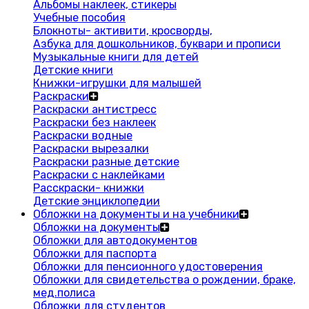
Альбомы наклеек, стикеры
Учебные пособия
Блокноты- активити, кросворды,
Азбука для дошкольников, буквари и прописи
Музыкальные книги для детей
Детские книги
Книжки-игрушки для малышей
Раскраски
Раскраски антистресс
Раскраски без наклеек
Раскраски водные
Раскраски вырезалки
Раскраски разные детские
Раскраски с наклейками
Расскраски- книжки
Детские энциклопедии
Обложки на документы и на учебники
Обложки на документы
Обложки для автодокументов
Обложки для паспорта
Обложки для пенсионного удостоверения
Обложки для свидетельства о рождении, браке,
мед.полиса
Обложки для студентов