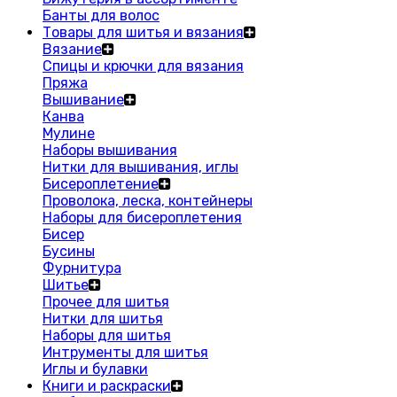
Банты для волос
Товары для шитья и вязания
Вязание
Спицы и крючки для вязания
Пряжа
Вышивание
Канва
Мулине
Наборы вышивания
Нитки для вышивания, иглы
Бисероплетение
Проволока, леска, контейнеры
Наборы для бисероплетения
Бисер
Бусины
Фурнитура
Шитье
Прочее для шитья
Нитки для шитья
Наборы для шитья
Интрументы для шитья
Иглы и булавки
Книги и раскраски