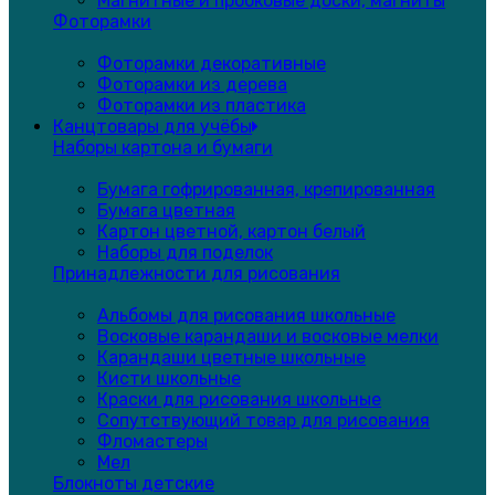
Магнитные и пробковые доски, магниты
Фоторамки
Фоторамки декоративные
Фоторамки из дерева
Фоторамки из пластика
Канцтовары для учёбы
Наборы картона и бумаги
Бумага гофрированная, крепированная
Бумага цветная
Картон цветной, картон белый
Наборы для поделок
Принадлежности для рисования
Альбомы для рисования школьные
Восковые карандаши и восковые мелки
Карандаши цветные школьные
Кисти школьные
Краски для рисования школьные
Сопутствующий товар для рисования
Фломастеры
Мел
Блокноты детские