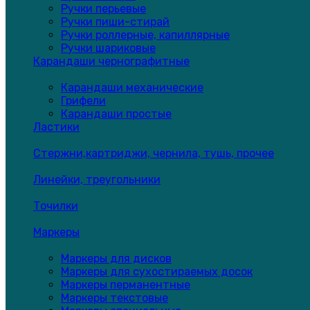
Ручки перьевые
Ручки пиши-стирай
Ручки роллерные, капиллярные
Ручки шариковые
Карандаши чернографитные
Карандаши механические
Грифели
Карандаши простые
Ластики
Стержни,картриджи, чернила, тушь, прочее
Линейки, треугольники
Точилки
Маркеры
Маркеры для дисков
Маркеры для сухостираемых досок
Маркеры перманентные
Маркеры текстовые