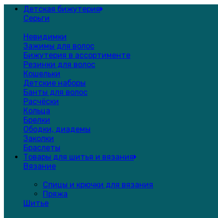
Детская бижутерия
Серьги
Невидимки
Зажимы для волос
Бижутерия в ассортименте
Резинки для волос
Кошельки
Детские наборы
Банты для волос
Расчёски
Кольца
Брелки
Ободки, диадемы
Заколки
Браслеты
Товары для шитья и вязания
Вязание
Спицы и крючки для вязания
Пряжа
Шитье