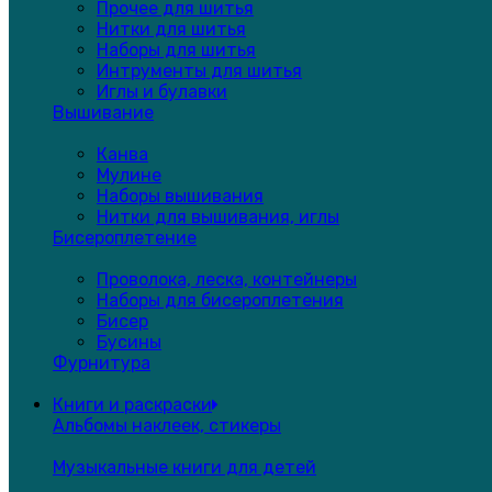
Прочее для шитья
Нитки для шитья
Наборы для шитья
Интрументы для шитья
Иглы и булавки
Вышивание
Канва
Мулине
Наборы вышивания
Нитки для вышивания, иглы
Бисероплетение
Проволока, леска, контейнеры
Наборы для бисероплетения
Бисер
Бусины
Фурнитура
Книги и раскраски
Альбомы наклеек, стикеры
Музыкальные книги для детей