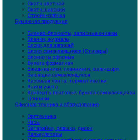
Скотч цветной
Скотч широкий
Стрейч-плёнка
Бумажная продукция
Бизнес-блокноты, записные книжки
Бланки, журналы
Блоки для записей
Блоки самоклеящиеся (Стикеры)
Блокноты офисные
Бумага форматная
Ежедневники, планнинги, календари
Закладки самоклеящиеся
Кассовая лента, термоэтикетки
Книги учета
Конверты почтовые, бумага самоклеящаяся
Ценники
Офисная техника и оборудование
Оргтехника
Часы
Батарейки, флешки, диски
Калькуляторы