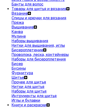
Банты для волос
Товары для шитья и вязания
Вязание
Спицы и крючки для вязания
Пряжа
Вышивание
Канва
Мулине
Наборы вышивания
Нитки для вышивания, иглы
Бисероплетение
Проволока, леска, контейнеры
Наборы для бисероплетения
Бисер
Бусины
Фурнитура
Шитье
Прочее для шитья
Нитки для шитья
Наборы для шитья
Интрументы для шитья
Иглы и булавки
Книги и раскраски