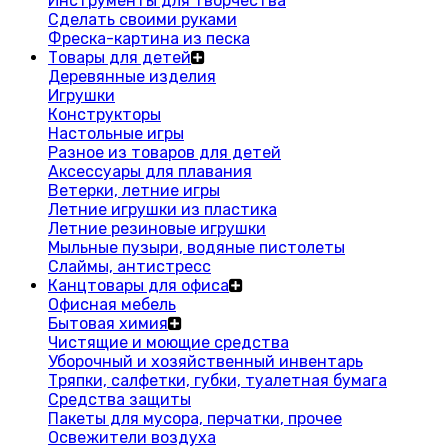
Инструменты для творчества
Сделать своими руками
Фреска-картина из песка
Товары для детей
Деревянные изделия
Игрушки
Конструкторы
Настольные игры
Разное из товаров для детей
Аксессуары для плавания
Ветерки, летние игры
Летние игрушки из пластика
Летние резиновые игрушки
Мыльные пузыри, водяные пистолеты
Слаймы, антистресс
Канцтовары для офиса
Офисная мебель
Бытовая химия
Чистящие и моющие средства
Уборочный и хозяйственный инвентарь
Тряпки, салфетки, губки, туалетная бумага
Средства защиты
Пакеты для мусора, перчатки, прочее
Освежители воздуха