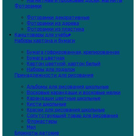
Магнитные и пробковые доски, магниты
Фоторамки
Фоторамки декоративные
Фоторамки из дерева
Фоторамки из пластика
Канцтовары для учёбы
Наборы картона и бумаги
Бумага гофрированная, крепированная
Бумага цветная
Картон цветной, картон белый
Наборы для поделок
Принадлежности для рисования
Альбомы для рисования школьные
Восковые карандаши и восковые мелки
Карандаши цветные школьные
Кисти школьные
Краски для рисования школьные
Сопутствующий товар для рисования
Фломастеры
Мел
Блокноты детские