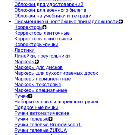
Обложки для удостоверений
Обложки для военного билета
Обложки на учебники и тетради
Письменные и чертёжные принадлежности
Корректоры
Корректоры ленточные
Корректоры с кисточкой
Корректоры-ручки
Ластики
Линейки, треугольники
Маркеры
Маркеры для дисков
Маркеры для сухостираемых досок
Маркеры перманентные
Маркеры текстовые
Маркеры специальные
Ручки
Наборы гелевых и шариковых ручек
Подарочные ручки
Ручки автоматические
Ручки гелевые
Ручки гелевые BrunoVisconti
Ручки гелевые ZUIXUA