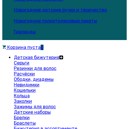
Новогодние детские ручки и творчество
Новогодние полиэтиленовые пакеты
Гирлянды
Корзина пуста
0
Детская бижутерия
Серьги
Резинки для волос
Расчёски
Ободки, диадемы
Невидимки
Кошельки
Кольца
Заколки
Зажимы для волос
Детские наборы
Брелки
Браслеты
Бижутерия в ассортименте