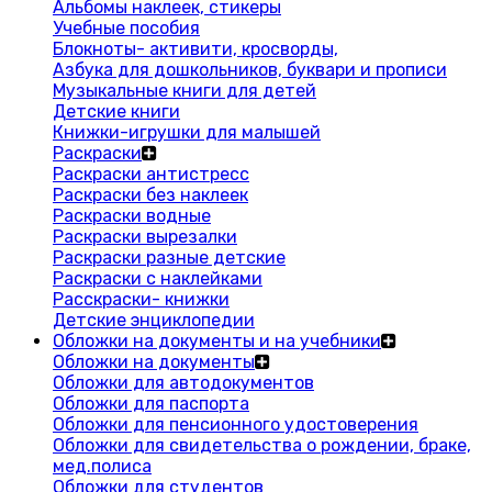
Альбомы наклеек, стикеры
Учебные пособия
Блокноты- активити, кросворды,
Азбука для дошкольников, буквари и прописи
Музыкальные книги для детей
Детские книги
Книжки-игрушки для малышей
Раскраски
Раскраски антистресс
Раскраски без наклеек
Раскраски водные
Раскраски вырезалки
Раскраски разные детские
Раскраски с наклейками
Расскраски- книжки
Детские энциклопедии
Обложки на документы и на учебники
Обложки на документы
Обложки для автодокументов
Обложки для паспорта
Обложки для пенсионного удостоверения
Обложки для свидетельства о рождении, браке,
мед.полиса
Обложки для студентов