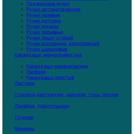
Подарочные ручки
Ручки автоматические
Ручки гелевые
Ручки детские
Ручки линеры
Ручки перьевые
Ручки пиши-стирай
Ручки роллерные, капиллярные
Ручки шариковые
Карандаши чернографитные
Карандаши механические
Грифели
Карандаши простые
Ластики
Стержни,картриджи, чернила, тушь, прочее
Линейки, треугольники
Точилки
Маркеры