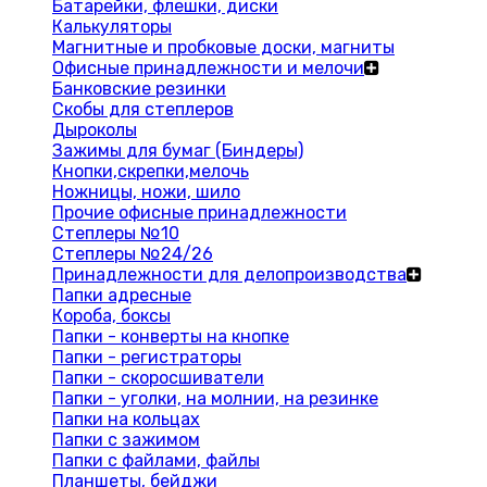
Батарейки, флешки, диски
Калькуляторы
Магнитные и пробковые доски, магниты
Офисные принадлежности и мелочи
Банковские резинки
Скобы для степлеров
Дыроколы
Зажимы для бумаг (Биндеры)
Кнопки,скрепки,мелочь
Ножницы, ножи, шило
Прочие офисные принадлежности
Степлеры №10
Степлеры №24/26
Принадлежности для делопроизводства
Папки адресные
Короба, боксы
Папки - конверты на кнопке
Папки - регистраторы
Папки - скоросшиватели
Папки - уголки, на молнии, на резинке
Папки на кольцах
Папки с зажимом
Папки с файлами, файлы
Планшеты, бейджи