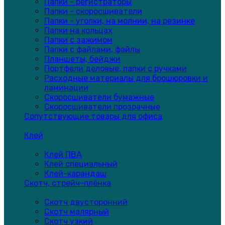
Папки - регистраторы
Папки - скоросшиватели
Папки - уголки, на молнии, на резинке
Папки на кольцах
Папки с зажимом
Папки с файлами, файлы
Планшеты, бейджи
Портфели деловые, папки с ручками
Расходные материалы для брошюровки и
ламинации
Скоросшиватели бумажные
Скоросшиватели прозрачные
Сопутствующие товары для офиса
Клей
Клей ПВА
Клей специальный
Клей-карандаш
Скотч, стрейч-плёнка
Скотч двусторонний
Скотч малярный
Скотч узкий