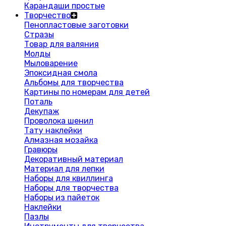
Карандаши простые
Творчество
Пенопластовые заготовки
Стразы
Товар для валяния
Молды
Мыловарение
Эпоксидная смола
Альбомы для творчества
Картины по номерам для детей
Поталь
Декупаж
Проволока шенил
Тату наклейки
Алмазная мозайка
Гравюры
Декоративный материал
Материал для лепки
Наборы для квиллинга
Наборы для творчества
Наборы из пайеток
Наклейки
Пазлы