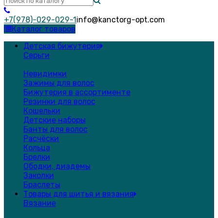
+7(978)-029-029-1
info@kanctorg-opt.com
Каталог товаров
Детская бижутерия
Серьги
Невидимки
Зажимы для волос
Бижутерия в ассортименте
Резинки для волос
Кошельки
Детские наборы
Банты для волос
Расчёски
Кольца
Брелки
Ободки, диадемы
Заколки
Браслеты
Товары для шитья и вязания
Вязание