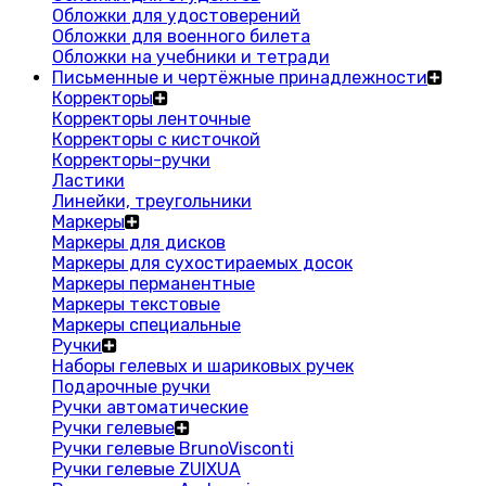
Обложки для удостоверений
Обложки для военного билета
Обложки на учебники и тетради
Письменные и чертёжные принадлежности
Корректоры
Корректоры ленточные
Корректоры с кисточкой
Корректоры-ручки
Ластики
Линейки, треугольники
Маркеры
Маркеры для дисков
Маркеры для сухостираемых досок
Маркеры перманентные
Маркеры текстовые
Маркеры специальные
Ручки
Наборы гелевых и шариковых ручек
Подарочные ручки
Ручки автоматические
Ручки гелевые
Ручки гелевые BrunoVisconti
Ручки гелевые ZUIXUA