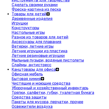
Инструменты для творчества
Сделать своими руками
Фреска-картина из песка
Товары для детей
Деревянные изделия
Игрушки
Конструкторы
Настольные игры
Разное из товаров для детей
Аксессуары для плавания
Ветерки, летние игры
Летние игрушки из пластика
Летние резиновые игрушки
Мыльные пузыри, водяные пистолеты
Слаймы, антистресс
Канцтовары для офиса
Офисная мебель
Бытовая химия
Чистящие и моющие средства
Уборочный и хозяйственный инвентарь
Тряпки, салфетки, губки, туалетная бумага
Средства защиты
Пакеты для мусора, перчатки, прочее
Освежители воздуха