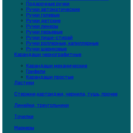
Подарочные ручки
Ручки автоматические
Ручки гелевые
Ручки детские
Ручки линеры
Ручки перьевые
Ручки пиши-стирай
Ручки роллерные, капиллярные
Ручки шариковые
Карандаши чернографитные
Карандаши механические
Грифели
Карандаши простые
Ластики
Стержни,картриджи, чернила, тушь, прочее
Линейки, треугольники
Точилки
Маркеры