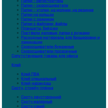
Папки - регистраторы
Папки - скоросшиватели
Папки - уголки, на молнии, на резинке
Папки на кольцах
Папки с зажимом
Папки с файлами, файлы
Планшеты, бейджи
Портфели деловые, папки с ручками
Расходные материалы для брошюровки и
ламинации
Скоросшиватели бумажные
Скоросшиватели прозрачные
Сопутствующие товары для офиса
Клей
Клей ПВА
Клей специальный
Клей-карандаш
Скотч, стрейч-плёнка
Скотч двусторонний
Скотч малярный
Скотч узкий