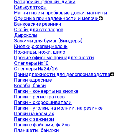
Батарейки, флешки, диски
Калькуляторы
Магнитные и пробковые доски, магниты
Офисные принадлежности и мелочи
Банковские резинки
Скобы для степлеров
Дыроколы
Зажимы для бумаг (Биндеры)
Кнопки,скрепки,мелочь
Ножницы, ножи, шило
Прочие офисные принадлежности
Степлеры №10
Степлеры №24/26
Принадлежности для делопроизводства
Папки адресные
Короба, боксы
Папки - конверты на кнопке
Папки - регистраторы
Папки - скоросшиватели
Папки - уголки, на молнии, на резинке
Папки на кольцах
Папки с зажимом
Папки с файлами, файлы
Планшеты, бейджи