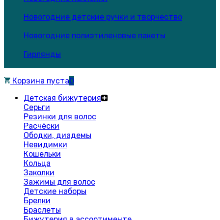
Новогодние детские ручки и творчество
Новогодние полиэтиленовые пакеты
Гирлянды
Корзина пуста
0
Детская бижутерия
Серьги
Резинки для волос
Расчёски
Ободки, диадемы
Невидимки
Кошельки
Кольца
Заколки
Зажимы для волос
Детские наборы
Брелки
Браслеты
Бижутерия в ассортименте