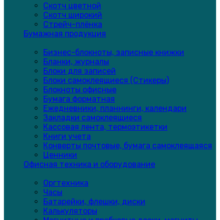
Скотч цветной
Скотч широкий
Стрейч-плёнка
Бумажная продукция
Бизнес-блокноты, записные книжки
Бланки, журналы
Блоки для записей
Блоки самоклеящиеся (Стикеры)
Блокноты офисные
Бумага форматная
Ежедневники, планнинги, календари
Закладки самоклеящиеся
Кассовая лента, термоэтикетки
Книги учета
Конверты почтовые, бумага самоклеящаяся
Ценники
Офисная техника и оборудование
Оргтехника
Часы
Батарейки, флешки, диски
Калькуляторы