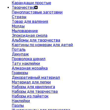
Карандаши простые
Творчество
Пенопластовые заготовки
Стразы
Товар для валяния
Молды
Мыловарение
Эпоксидная смола
Альбомы для творчества
Картины по номерам для детей
Поталь
Декупаж
Проволока шенил
Тату наклейки
Алмазная мозайка
Гравюры
Декоративный материал
Материал для лепки
Наборы для квиллинга
Наборы для творчества
Наборы из пайеток
Наклейки
Пазлы