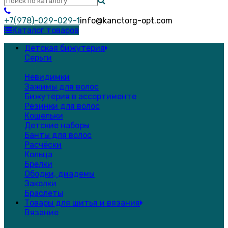
+7(978)-029-029-1
info@kanctorg-opt.com
Каталог товаров
Детская бижутерия
Серьги
Невидимки
Зажимы для волос
Бижутерия в ассортименте
Резинки для волос
Кошельки
Детские наборы
Банты для волос
Расчёски
Кольца
Брелки
Ободки, диадемы
Заколки
Браслеты
Товары для шитья и вязания
Вязание