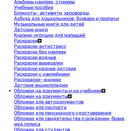
Альбомы наклеек, стикеры
Учебные пособия
Блокноты- активити, кросворды,
Азбука для дошкольников, буквари и прописи
Музыкальные книги для детей
Детские книги
Книжки-игрушки для малышей
Раскраски
Раскраски антистресс
Раскраски без наклеек
Раскраски водные
Раскраски вырезалки
Раскраски разные детские
Раскраски с наклейками
Расскраски- книжки
Детские энциклопедии
Обложки на документы и на учебники
Обложки на документы
Обложки для автодокументов
Обложки для паспорта
Обложки для пенсионного удостоверения
Обложки для свидетельства о рождении, браке,
мед.полиса
Обложки для студентов