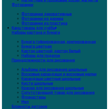
Магнитные и пробковые доски, магниты
Фоторамки
Фоторамки декоративные
Фоторамки из дерева
Фоторамки из пластика
Канцтовары для учёбы
Наборы картона и бумаги
Бумага гофрированная, крепированная
Бумага цветная
Картон цветной, картон белый
Наборы для поделок
Принадлежности для рисования
Альбомы для рисования школьные
Восковые карандаши и восковые мелки
Карандаши цветные школьные
Кисти школьные
Краски для рисования школьные
Сопутствующий товар для рисования
Фломастеры
Мел
Блокноты детские