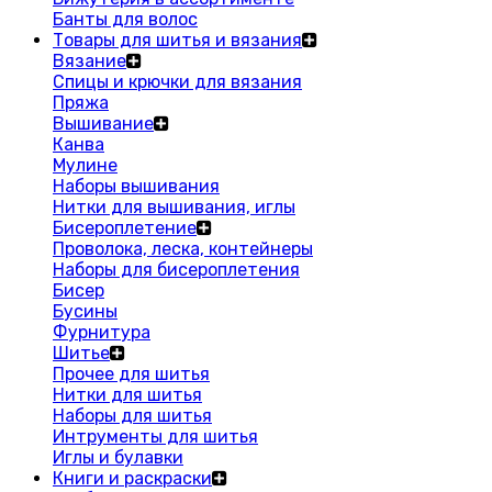
Банты для волос
Товары для шитья и вязания
Вязание
Спицы и крючки для вязания
Пряжа
Вышивание
Канва
Мулине
Наборы вышивания
Нитки для вышивания, иглы
Бисероплетение
Проволока, леска, контейнеры
Наборы для бисероплетения
Бисер
Бусины
Фурнитура
Шитье
Прочее для шитья
Нитки для шитья
Наборы для шитья
Интрументы для шитья
Иглы и булавки
Книги и раскраски