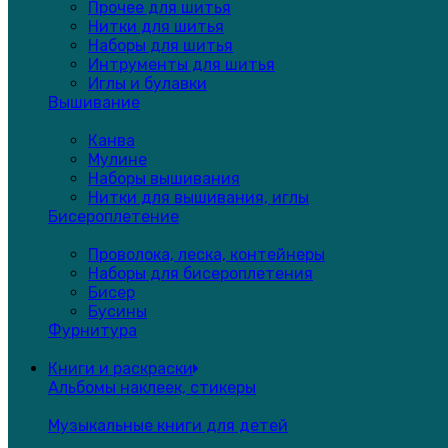
Прочее для шитья
Нитки для шитья
Наборы для шитья
Интрументы для шитья
Иглы и булавки
Вышивание
Канва
Мулине
Наборы вышивания
Нитки для вышивания, иглы
Бисероплетение
Проволока, леска, контейнеры
Наборы для бисероплетения
Бисер
Бусины
Фурнитура
Книги и раскраски
Альбомы наклеек, стикеры
Музыкальные книги для детей