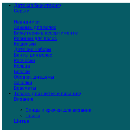
Детская бижутерия
Серьги
Невидимки
Зажимы для волос
Бижутерия в ассортименте
Резинки для волос
Кошельки
Детские наборы
Банты для волос
Расчёски
Кольца
Брелки
Ободки, диадемы
Заколки
Браслеты
Товары для шитья и вязания
Вязание
Спицы и крючки для вязания
Пряжа
Шитье