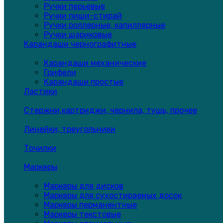
Ручки перьевые
Ручки пиши-стирай
Ручки роллерные, капиллярные
Ручки шариковые
Карандаши чернографитные
Карандаши механические
Грифели
Карандаши простые
Ластики
Стержни,картриджи, чернила, тушь, прочее
Линейки, треугольники
Точилки
Маркеры
Маркеры для дисков
Маркеры для сухостираемых досок
Маркеры перманентные
Маркеры текстовые