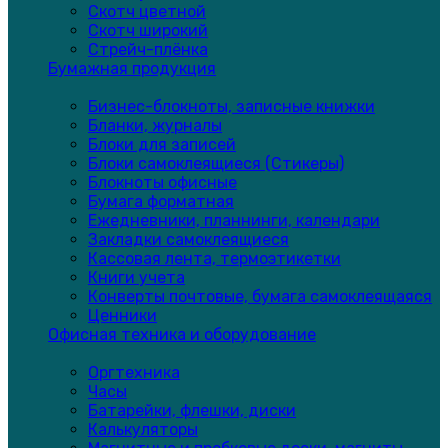
Скотч цветной
Скотч широкий
Стрейч-плёнка
Бумажная продукция
Бизнес-блокноты, записные книжки
Бланки, журналы
Блоки для записей
Блоки самоклеящиеся (Стикеры)
Блокноты офисные
Бумага форматная
Ежедневники, планнинги, календари
Закладки самоклеящиеся
Кассовая лента, термоэтикетки
Книги учета
Конверты почтовые, бумага самоклеящаяся
Ценники
Офисная техника и оборудование
Оргтехника
Часы
Батарейки, флешки, диски
Калькуляторы