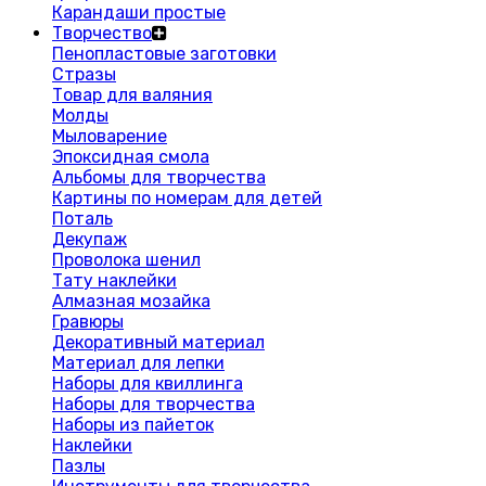
Карандаши простые
Творчество
Пенопластовые заготовки
Стразы
Товар для валяния
Молды
Мыловарение
Эпоксидная смола
Альбомы для творчества
Картины по номерам для детей
Поталь
Декупаж
Проволока шенил
Тату наклейки
Алмазная мозайка
Гравюры
Декоративный материал
Материал для лепки
Наборы для квиллинга
Наборы для творчества
Наборы из пайеток
Наклейки
Пазлы