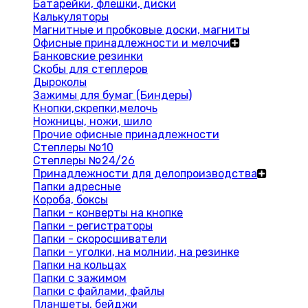
Батарейки, флешки, диски
Калькуляторы
Магнитные и пробковые доски, магниты
Офисные принадлежности и мелочи
Банковские резинки
Скобы для степлеров
Дыроколы
Зажимы для бумаг (Биндеры)
Кнопки,скрепки,мелочь
Ножницы, ножи, шило
Прочие офисные принадлежности
Степлеры №10
Степлеры №24/26
Принадлежности для делопроизводства
Папки адресные
Короба, боксы
Папки - конверты на кнопке
Папки - регистраторы
Папки - скоросшиватели
Папки - уголки, на молнии, на резинке
Папки на кольцах
Папки с зажимом
Папки с файлами, файлы
Планшеты, бейджи