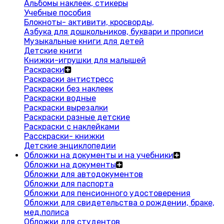
Альбомы наклеек, стикеры
Учебные пособия
Блокноты- активити, кросворды,
Азбука для дошкольников, буквари и прописи
Музыкальные книги для детей
Детские книги
Книжки-игрушки для малышей
Раскраски
Раскраски антистресс
Раскраски без наклеек
Раскраски водные
Раскраски вырезалки
Раскраски разные детские
Раскраски с наклейками
Расскраски- книжки
Детские энциклопедии
Обложки на документы и на учебники
Обложки на документы
Обложки для автодокументов
Обложки для паспорта
Обложки для пенсионного удостоверения
Обложки для свидетельства о рождении, браке,
мед.полиса
Обложки для студентов