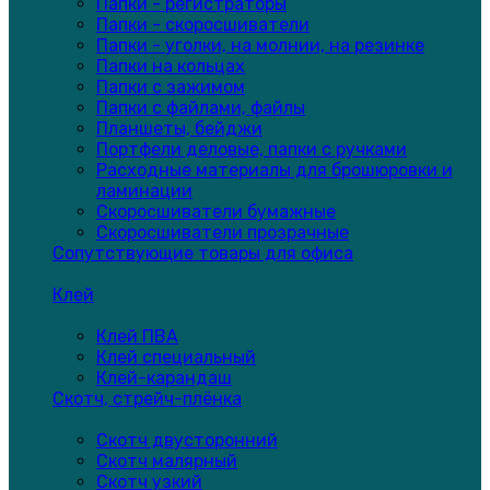
Папки - регистраторы
Папки - скоросшиватели
Папки - уголки, на молнии, на резинке
Папки на кольцах
Папки с зажимом
Папки с файлами, файлы
Планшеты, бейджи
Портфели деловые, папки с ручками
Расходные материалы для брошюровки и
ламинации
Скоросшиватели бумажные
Скоросшиватели прозрачные
Сопутствующие товары для офиса
Клей
Клей ПВА
Клей специальный
Клей-карандаш
Скотч, стрейч-плёнка
Скотч двусторонний
Скотч малярный
Скотч узкий