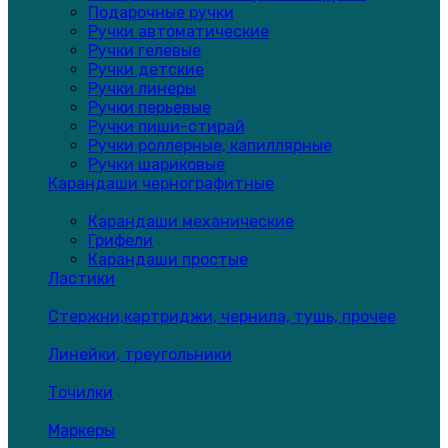
Подарочные ручки
Ручки автоматические
Ручки гелевые
Ручки детские
Ручки линеры
Ручки перьевые
Ручки пиши-стирай
Ручки роллерные, капиллярные
Ручки шариковые
Карандаши чернографитные
Карандаши механические
Грифели
Карандаши простые
Ластики
Стержни,картриджи, чернила, тушь, прочее
Линейки, треугольники
Точилки
Маркеры