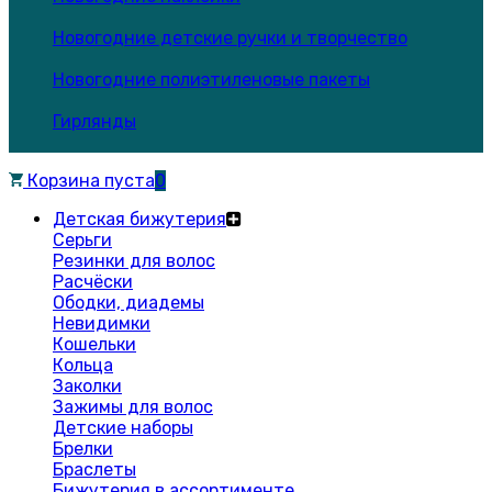
Новогодние детские ручки и творчество
Новогодние полиэтиленовые пакеты
Гирлянды
Корзина пуста
0
Детская бижутерия
Серьги
Резинки для волос
Расчёски
Ободки, диадемы
Невидимки
Кошельки
Кольца
Заколки
Зажимы для волос
Детские наборы
Брелки
Браслеты
Бижутерия в ассортименте