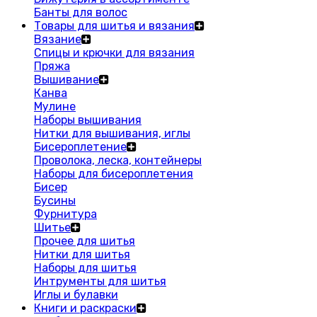
Банты для волос
Товары для шитья и вязания
Вязание
Спицы и крючки для вязания
Пряжа
Вышивание
Канва
Мулине
Наборы вышивания
Нитки для вышивания, иглы
Бисероплетение
Проволока, леска, контейнеры
Наборы для бисероплетения
Бисер
Бусины
Фурнитура
Шитье
Прочее для шитья
Нитки для шитья
Наборы для шитья
Интрументы для шитья
Иглы и булавки
Книги и раскраски