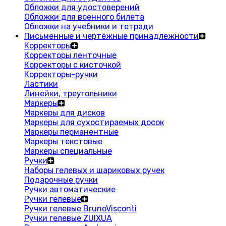
Обложки для удостоверений
Обложки для военного билета
Обложки на учебники и тетради
Письменные и чертёжные принадлежности
Корректоры
Корректоры ленточные
Корректоры с кисточкой
Корректоры-ручки
Ластики
Линейки, треугольники
Маркеры
Маркеры для дисков
Маркеры для сухостираемых досок
Маркеры перманентные
Маркеры текстовые
Маркеры специальные
Ручки
Наборы гелевых и шариковых ручек
Подарочные ручки
Ручки автоматические
Ручки гелевые
Ручки гелевые BrunoVisconti
Ручки гелевые ZUIXUA