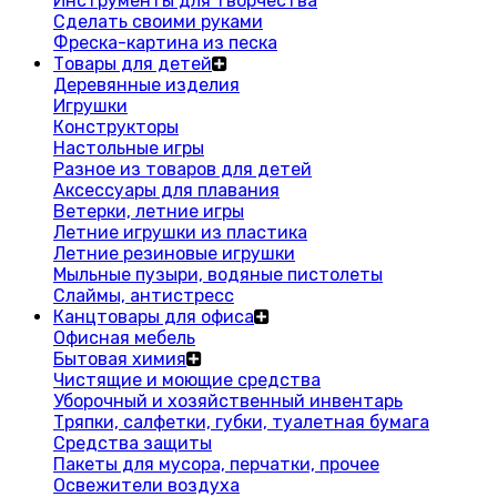
Инструменты для творчества
Сделать своими руками
Фреска-картина из песка
Товары для детей
Деревянные изделия
Игрушки
Конструкторы
Настольные игры
Разное из товаров для детей
Аксессуары для плавания
Ветерки, летние игры
Летние игрушки из пластика
Летние резиновые игрушки
Мыльные пузыри, водяные пистолеты
Слаймы, антистресс
Канцтовары для офиса
Офисная мебель
Бытовая химия
Чистящие и моющие средства
Уборочный и хозяйственный инвентарь
Тряпки, салфетки, губки, туалетная бумага
Средства защиты
Пакеты для мусора, перчатки, прочее
Освежители воздуха