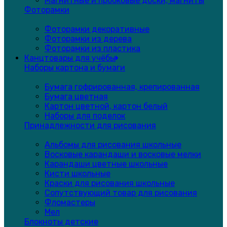
Магнитные и пробковые доски, магниты
Фоторамки
Фоторамки декоративные
Фоторамки из дерева
Фоторамки из пластика
Канцтовары для учёбы
Наборы картона и бумаги
Бумага гофрированная, крепированная
Бумага цветная
Картон цветной, картон белый
Наборы для поделок
Принадлежности для рисования
Альбомы для рисования школьные
Восковые карандаши и восковые мелки
Карандаши цветные школьные
Кисти школьные
Краски для рисования школьные
Сопутствующий товар для рисования
Фломастеры
Мел
Блокноты детские