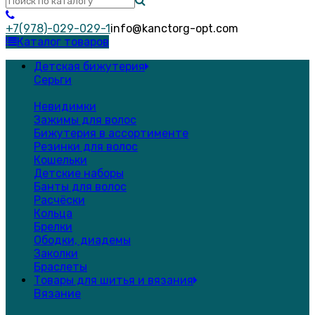
+7(978)-029-029-1
info@kanctorg-opt.com
Каталог товаров
Детская бижутерия
Серьги
Невидимки
Зажимы для волос
Бижутерия в ассортименте
Резинки для волос
Кошельки
Детские наборы
Банты для волос
Расчёски
Кольца
Брелки
Ободки, диадемы
Заколки
Браслеты
Товары для шитья и вязания
Вязание