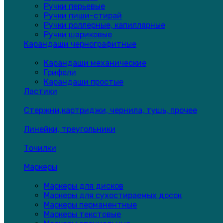
Ручки перьевые
Ручки пиши-стирай
Ручки роллерные, капиллярные
Ручки шариковые
Карандаши чернографитные
Карандаши механические
Грифели
Карандаши простые
Ластики
Стержни,картриджи, чернила, тушь, прочее
Линейки, треугольники
Точилки
Маркеры
Маркеры для дисков
Маркеры для сухостираемых досок
Маркеры перманентные
Маркеры текстовые