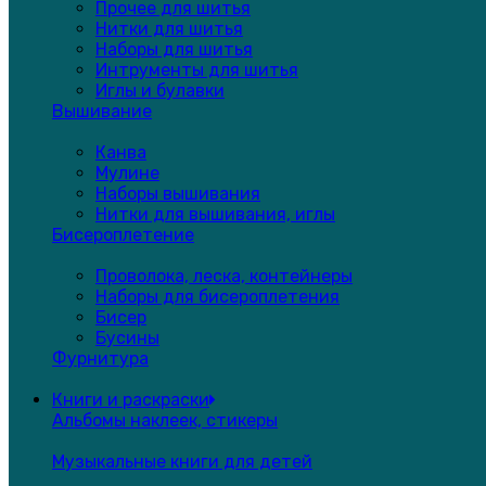
Прочее для шитья
Нитки для шитья
Наборы для шитья
Интрументы для шитья
Иглы и булавки
Вышивание
Канва
Мулине
Наборы вышивания
Нитки для вышивания, иглы
Бисероплетение
Проволока, леска, контейнеры
Наборы для бисероплетения
Бисер
Бусины
Фурнитура
Книги и раскраски
Альбомы наклеек, стикеры
Музыкальные книги для детей