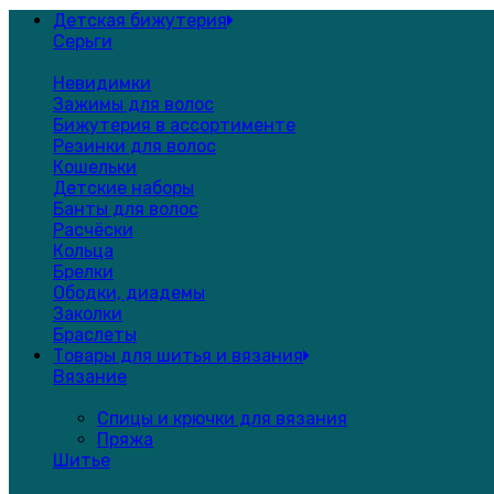
Детская бижутерия
Серьги
Невидимки
Зажимы для волос
Бижутерия в ассортименте
Резинки для волос
Кошельки
Детские наборы
Банты для волос
Расчёски
Кольца
Брелки
Ободки, диадемы
Заколки
Браслеты
Товары для шитья и вязания
Вязание
Спицы и крючки для вязания
Пряжа
Шитье