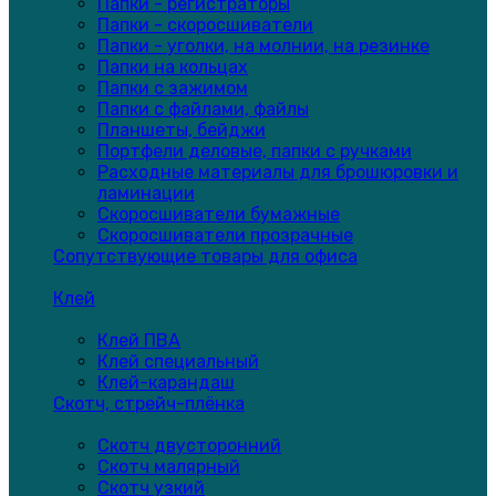
Папки - регистраторы
Папки - скоросшиватели
Папки - уголки, на молнии, на резинке
Папки на кольцах
Папки с зажимом
Папки с файлами, файлы
Планшеты, бейджи
Портфели деловые, папки с ручками
Расходные материалы для брошюровки и
ламинации
Скоросшиватели бумажные
Скоросшиватели прозрачные
Сопутствующие товары для офиса
Клей
Клей ПВА
Клей специальный
Клей-карандаш
Скотч, стрейч-плёнка
Скотч двусторонний
Скотч малярный
Скотч узкий