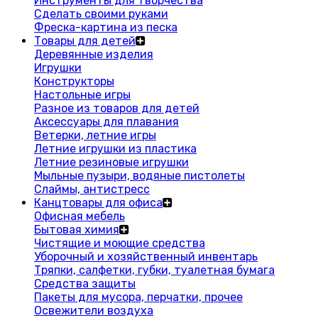
Инструменты для творчества
Сделать своими руками
Фреска-картина из песка
Товары для детей
Деревянные изделия
Игрушки
Конструкторы
Настольные игры
Разное из товаров для детей
Аксессуары для плавания
Ветерки, летние игры
Летние игрушки из пластика
Летние резиновые игрушки
Мыльные пузыри, водяные пистолеты
Слаймы, антистресс
Канцтовары для офиса
Офисная мебель
Бытовая химия
Чистящие и моющие средства
Уборочный и хозяйственный инвентарь
Тряпки, салфетки, губки, туалетная бумага
Средства защиты
Пакеты для мусора, перчатки, прочее
Освежители воздуха