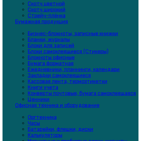
Скотч цветной
Скотч широкий
Стрейч-плёнка
Бумажная продукция
Бизнес-блокноты, записные книжки
Бланки, журналы
Блоки для записей
Блоки самоклеящиеся (Стикеры)
Блокноты офисные
Бумага форматная
Ежедневники, планнинги, календари
Закладки самоклеящиеся
Кассовая лента, термоэтикетки
Книги учета
Конверты почтовые, бумага самоклеящаяся
Ценники
Офисная техника и оборудование
Оргтехника
Часы
Батарейки, флешки, диски
Калькуляторы