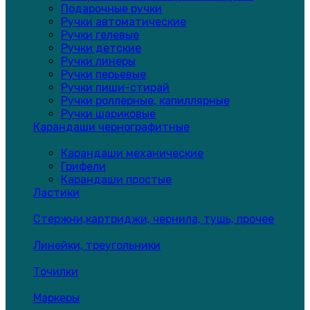
Подарочные ручки
Ручки автоматические
Ручки гелевые
Ручки детские
Ручки линеры
Ручки перьевые
Ручки пиши-стирай
Ручки роллерные, капиллярные
Ручки шариковые
Карандаши чернографитные
Карандаши механические
Грифели
Карандаши простые
Ластики
Стержни,картриджи, чернила, тушь, прочее
Линейки, треугольники
Точилки
Маркеры