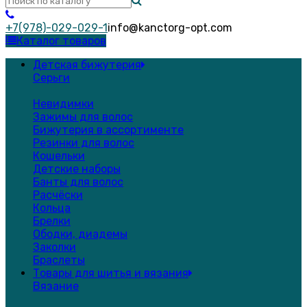
+7(978)-029-029-1
info@kanctorg-opt.com
Каталог товаров
Детская бижутерия
Серьги
Невидимки
Зажимы для волос
Бижутерия в ассортименте
Резинки для волос
Кошельки
Детские наборы
Банты для волос
Расчёски
Кольца
Брелки
Ободки, диадемы
Заколки
Браслеты
Товары для шитья и вязания
Вязание