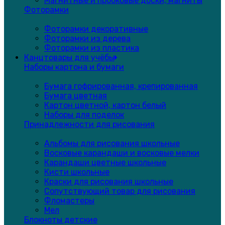
Магнитные и пробковые доски, магниты
Фоторамки
Фоторамки декоративные
Фоторамки из дерева
Фоторамки из пластика
Канцтовары для учёбы
Наборы картона и бумаги
Бумага гофрированная, крепированная
Бумага цветная
Картон цветной, картон белый
Наборы для поделок
Принадлежности для рисования
Альбомы для рисования школьные
Восковые карандаши и восковые мелки
Карандаши цветные школьные
Кисти школьные
Краски для рисования школьные
Сопутствующий товар для рисования
Фломастеры
Мел
Блокноты детские