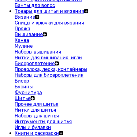
Банты для волос
Товары для шитья и вязания
Вязание
Спицы и крючки для вязания
Пряжа
Вышивание
Канва
Мулине
Наборы вышивания
Нитки для вышивания, иглы
Бисероплетение
Проволока, леска, контейнеры
Наборы для бисероплетения
Бисер
Бусины
Фурнитура
Шитье
Прочее для шитья
Нитки для шитья
Наборы для шитья
Интрументы для шитья
Иглы и булавки
Книги и раскраски