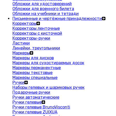
Обложки для удостоверений
Обложки для военного билета
Обложки на учебники и тетради
Письменные и чертёжные принадлежности
Корректоры
Корректоры ленточные
Корректоры с кисточкой
Корректоры-ручки
Ластики
Линейки, треугольники
Маркеры
Маркеры для дисков
Маркеры для сухостираемых досок
Маркеры перманентные
Маркеры текстовые
Маркеры специальные
Ручки
Наборы гелевых и шариковых ручек
Подарочные ручки
Ручки автоматические
Ручки гелевые
Ручки гелевые BrunoVisconti
Ручки гелевые ZUIXUA