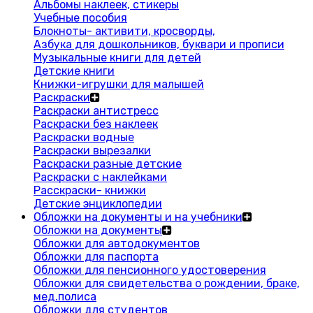
Альбомы наклеек, стикеры
Учебные пособия
Блокноты- активити, кросворды,
Азбука для дошкольников, буквари и прописи
Музыкальные книги для детей
Детские книги
Книжки-игрушки для малышей
Раскраски
Раскраски антистресс
Раскраски без наклеек
Раскраски водные
Раскраски вырезалки
Раскраски разные детские
Раскраски с наклейками
Расскраски- книжки
Детские энциклопедии
Обложки на документы и на учебники
Обложки на документы
Обложки для автодокументов
Обложки для паспорта
Обложки для пенсионного удостоверения
Обложки для свидетельства о рождении, браке,
мед.полиса
Обложки для студентов