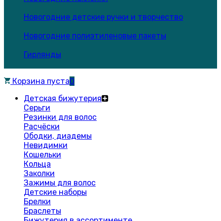
Новогодние детские ручки и творчество
Новогодние полиэтиленовые пакеты
Гирлянды
Корзина пуста
0
Детская бижутерия
Серьги
Резинки для волос
Расчёски
Ободки, диадемы
Невидимки
Кошельки
Кольца
Заколки
Зажимы для волос
Детские наборы
Брелки
Браслеты
Бижутерия в ассортименте