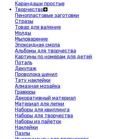
Карандаши простые
Творчество
Пенопластовые заготовки
Стразы
Товар для валяния
Молды
Мыловарение
Эпоксидная смола
Альбомы для творчества
Картины по номерам для детей
Поталь
Декупаж
Проволока шенил
Тату наклейки
Алмазная мозайка
Гравюры
Декоративный материал
Материал для лепки
Наборы для квиллинга
Наборы для творчества
Наборы из пайеток
Наклейки
Пазлы