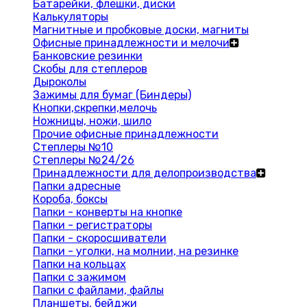
Батарейки, флешки, диски
Калькуляторы
Магнитные и пробковые доски, магниты
Офисные принадлежности и мелочи
Банковские резинки
Скобы для степлеров
Дыроколы
Зажимы для бумаг (Биндеры)
Кнопки,скрепки,мелочь
Ножницы, ножи, шило
Прочие офисные принадлежности
Степлеры №10
Степлеры №24/26
Принадлежности для делопроизводства
Папки адресные
Короба, боксы
Папки - конверты на кнопке
Папки - регистраторы
Папки - скоросшиватели
Папки - уголки, на молнии, на резинке
Папки на кольцах
Папки с зажимом
Папки с файлами, файлы
Планшеты, бейджи