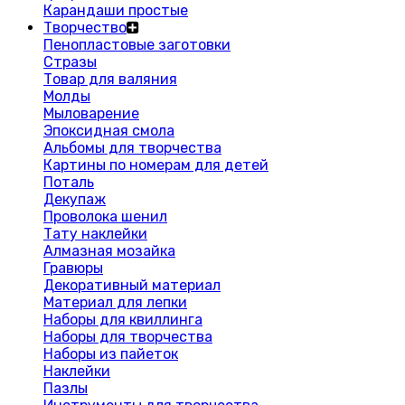
Карандаши простые
Творчество
Пенопластовые заготовки
Стразы
Товар для валяния
Молды
Мыловарение
Эпоксидная смола
Альбомы для творчества
Картины по номерам для детей
Поталь
Декупаж
Проволока шенил
Тату наклейки
Алмазная мозайка
Гравюры
Декоративный материал
Материал для лепки
Наборы для квиллинга
Наборы для творчества
Наборы из пайеток
Наклейки
Пазлы