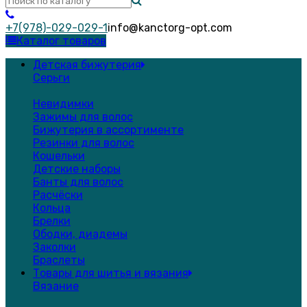
+7(978)-029-029-1
info@kanctorg-opt.com
Каталог товаров
Детская бижутерия
Серьги
Невидимки
Зажимы для волос
Бижутерия в ассортименте
Резинки для волос
Кошельки
Детские наборы
Банты для волос
Расчёски
Кольца
Брелки
Ободки, диадемы
Заколки
Браслеты
Товары для шитья и вязания
Вязание