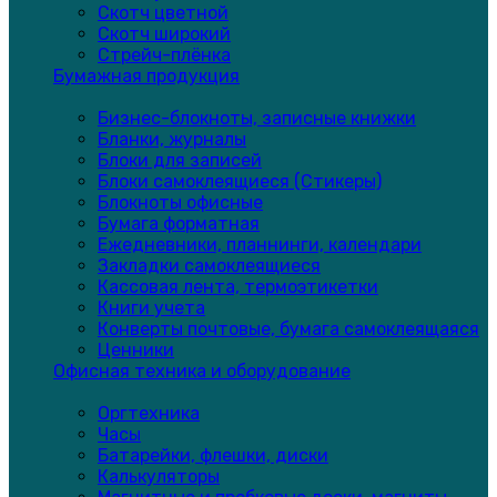
Скотч цветной
Скотч широкий
Стрейч-плёнка
Бумажная продукция
Бизнес-блокноты, записные книжки
Бланки, журналы
Блоки для записей
Блоки самоклеящиеся (Стикеры)
Блокноты офисные
Бумага форматная
Ежедневники, планнинги, календари
Закладки самоклеящиеся
Кассовая лента, термоэтикетки
Книги учета
Конверты почтовые, бумага самоклеящаяся
Ценники
Офисная техника и оборудование
Оргтехника
Часы
Батарейки, флешки, диски
Калькуляторы