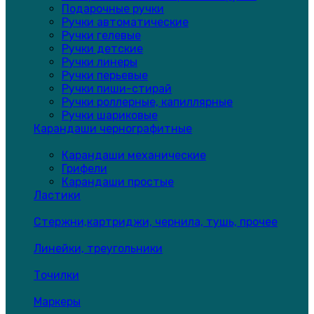
Подарочные ручки
Ручки автоматические
Ручки гелевые
Ручки детские
Ручки линеры
Ручки перьевые
Ручки пиши-стирай
Ручки роллерные, капиллярные
Ручки шариковые
Карандаши чернографитные
Карандаши механические
Грифели
Карандаши простые
Ластики
Стержни,картриджи, чернила, тушь, прочее
Линейки, треугольники
Точилки
Маркеры