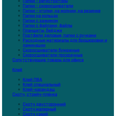
Папки - регистраторы
Папки - скоросшиватели
Папки - уголки, на молнии, на резинке
Папки на кольцах
Папки с зажимом
Папки с файлами, файлы
Планшеты, бейджи
Портфели деловые, папки с ручками
Расходные материалы для брошюровки и
ламинации
Скоросшиватели бумажные
Скоросшиватели прозрачные
Сопутствующие товары для офиса
Клей
Клей ПВА
Клей специальный
Клей-карандаш
Скотч, стрейч-плёнка
Скотч двусторонний
Скотч малярный
Скотч узкий