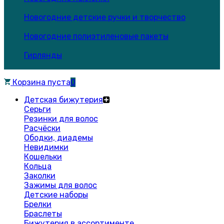
Новогодние детские ручки и творчество
Новогодние полиэтиленовые пакеты
Гирлянды
Корзина пуста
0
Детская бижутерия
Серьги
Резинки для волос
Расчёски
Ободки, диадемы
Невидимки
Кошельки
Кольца
Заколки
Зажимы для волос
Детские наборы
Брелки
Браслеты
Бижутерия в ассортименте