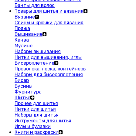
Банты для волос
Товары для шитья и вязания
Вязание
Спицы и крючки для вязания
Пряжа
Вышивание
Канва
Мулине
Наборы вышивания
Нитки для вышивания, иглы
Бисероплетение
Проволока, леска, контейнеры
Наборы для бисероплетения
Бисер
Бусины
Фурнитура
Шитье
Прочее для шитья
Нитки для шитья
Наборы для шитья
Интрументы для шитья
Иглы и булавки
Книги и раскраски