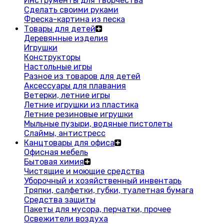
Инструменты для творчества
Сделать своими руками
Фреска-картина из песка
Товары для детей
Деревянные изделия
Игрушки
Конструкторы
Настольные игры
Разное из товаров для детей
Аксессуары для плавания
Ветерки, летние игры
Летние игрушки из пластика
Летние резиновые игрушки
Мыльные пузыри, водяные пистолеты
Слаймы, антистресс
Канцтовары для офиса
Офисная мебель
Бытовая химия
Чистящие и моющие средства
Уборочный и хозяйственный инвентарь
Тряпки, салфетки, губки, туалетная бумага
Средства защиты
Пакеты для мусора, перчатки, прочее
Освежители воздуха