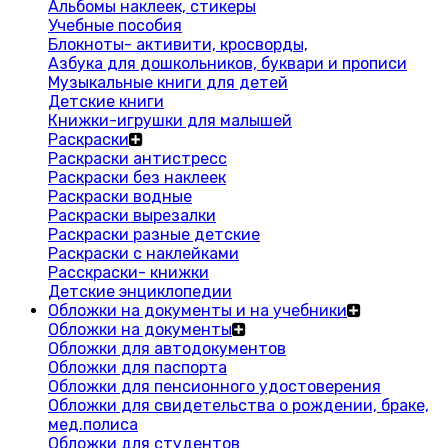
Альбомы наклеек, стикеры
Учебные пособия
Блокноты- активити, кросворды,
Азбука для дошкольников, буквари и прописи
Музыкальные книги для детей
Детские книги
Книжки-игрушки для малышей
Раскраски
Раскраски антистресс
Раскраски без наклеек
Раскраски водные
Раскраски вырезалки
Раскраски разные детские
Раскраски с наклейками
Расскраски- книжки
Детские энциклопедии
Обложки на документы и на учебники
Обложки на документы
Обложки для автодокументов
Обложки для паспорта
Обложки для пенсионного удостоверения
Обложки для свидетельства о рождении, браке,
мед.полиса
Обложки для студентов