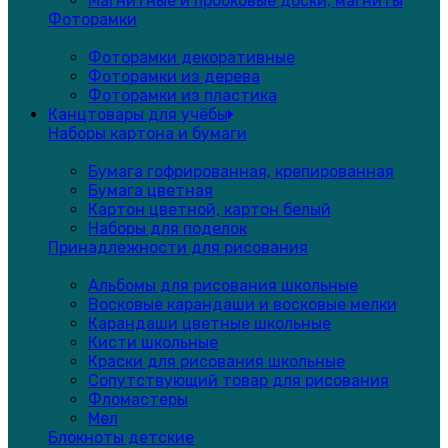
Магнитные и пробковые доски, магниты
Фоторамки
Фоторамки декоративные
Фоторамки из дерева
Фоторамки из пластика
Канцтовары для учёбы
Наборы картона и бумаги
Бумага гофрированная, крепированная
Бумага цветная
Картон цветной, картон белый
Наборы для поделок
Принадлежности для рисования
Альбомы для рисования школьные
Восковые карандаши и восковые мелки
Карандаши цветные школьные
Кисти школьные
Краски для рисования школьные
Сопутствующий товар для рисования
Фломастеры
Мел
Блокноты детские