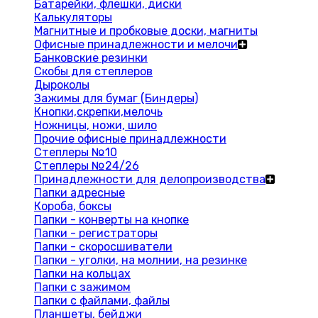
Батарейки, флешки, диски
Калькуляторы
Магнитные и пробковые доски, магниты
Офисные принадлежности и мелочи
Банковские резинки
Скобы для степлеров
Дыроколы
Зажимы для бумаг (Биндеры)
Кнопки,скрепки,мелочь
Ножницы, ножи, шило
Прочие офисные принадлежности
Степлеры №10
Степлеры №24/26
Принадлежности для делопроизводства
Папки адресные
Короба, боксы
Папки - конверты на кнопке
Папки - регистраторы
Папки - скоросшиватели
Папки - уголки, на молнии, на резинке
Папки на кольцах
Папки с зажимом
Папки с файлами, файлы
Планшеты, бейджи