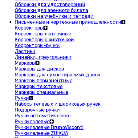
Обложки для удостоверений
Обложки для военного билета
Обложки на учебники и тетради
Письменные и чертёжные принадлежности
Корректоры
Корректоры ленточные
Корректоры с кисточкой
Корректоры-ручки
Ластики
Линейки, треугольники
Маркеры
Маркеры для дисков
Маркеры для сухостираемых досок
Маркеры перманентные
Маркеры текстовые
Маркеры специальные
Ручки
Наборы гелевых и шариковых ручек
Подарочные ручки
Ручки автоматические
Ручки гелевые
Ручки гелевые BrunoVisconti
Ручки гелевые ZUIXUA