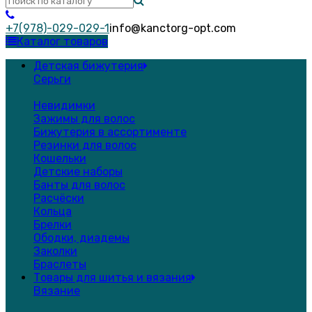
+7(978)-029-029-1
info@kanctorg-opt.com
Каталог товаров
Детская бижутерия
Серьги
Невидимки
Зажимы для волос
Бижутерия в ассортименте
Резинки для волос
Кошельки
Детские наборы
Банты для волос
Расчёски
Кольца
Брелки
Ободки, диадемы
Заколки
Браслеты
Товары для шитья и вязания
Вязание