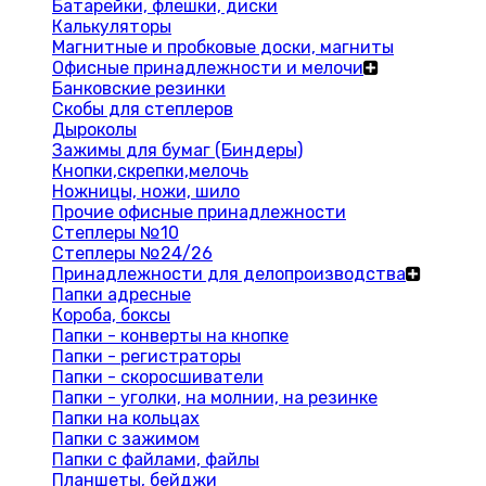
Батарейки, флешки, диски
Калькуляторы
Магнитные и пробковые доски, магниты
Офисные принадлежности и мелочи
Банковские резинки
Скобы для степлеров
Дыроколы
Зажимы для бумаг (Биндеры)
Кнопки,скрепки,мелочь
Ножницы, ножи, шило
Прочие офисные принадлежности
Степлеры №10
Степлеры №24/26
Принадлежности для делопроизводства
Папки адресные
Короба, боксы
Папки - конверты на кнопке
Папки - регистраторы
Папки - скоросшиватели
Папки - уголки, на молнии, на резинке
Папки на кольцах
Папки с зажимом
Папки с файлами, файлы
Планшеты, бейджи