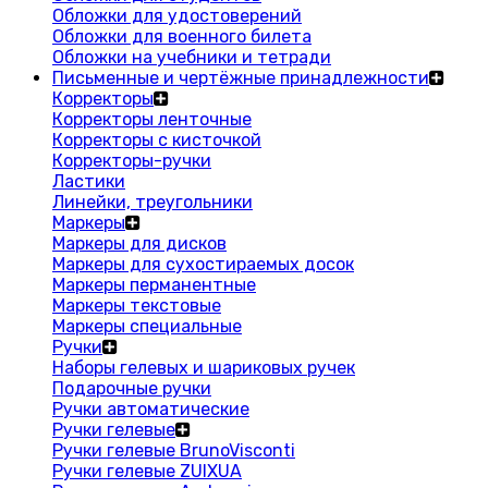
Обложки для удостоверений
Обложки для военного билета
Обложки на учебники и тетради
Письменные и чертёжные принадлежности
Корректоры
Корректоры ленточные
Корректоры с кисточкой
Корректоры-ручки
Ластики
Линейки, треугольники
Маркеры
Маркеры для дисков
Маркеры для сухостираемых досок
Маркеры перманентные
Маркеры текстовые
Маркеры специальные
Ручки
Наборы гелевых и шариковых ручек
Подарочные ручки
Ручки автоматические
Ручки гелевые
Ручки гелевые BrunoVisconti
Ручки гелевые ZUIXUA