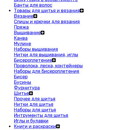
Банты для волос
Товары для шитья и вязания
Вязание
Спицы и крючки для вязания
Пряжа
Вышивание
Канва
Мулине
Наборы вышивания
Нитки для вышивания, иглы
Бисероплетение
Проволока, леска, контейнеры
Наборы для бисероплетения
Бисер
Бусины
Фурнитура
Шитье
Прочее для шитья
Нитки для шитья
Наборы для шитья
Интрументы для шитья
Иглы и булавки
Книги и раскраски