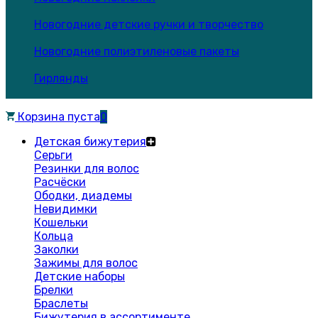
Новогодние детские ручки и творчество
Новогодние полиэтиленовые пакеты
Гирлянды
Корзина пуста
0
Детская бижутерия
Серьги
Резинки для волос
Расчёски
Ободки, диадемы
Невидимки
Кошельки
Кольца
Заколки
Зажимы для волос
Детские наборы
Брелки
Браслеты
Бижутерия в ассортименте