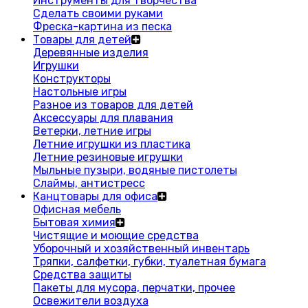
Инструменты для творчества
Сделать своими руками
Фреска-картина из песка
Товары для детей
Деревянные изделия
Игрушки
Конструкторы
Настольные игры
Разное из товаров для детей
Аксессуары для плавания
Ветерки, летние игры
Летние игрушки из пластика
Летние резиновые игрушки
Мыльные пузыри, водяные пистолеты
Слаймы, антистресс
Канцтовары для офиса
Офисная мебель
Бытовая химия
Чистящие и моющие средства
Уборочный и хозяйственный инвентарь
Тряпки, салфетки, губки, туалетная бумага
Средства защиты
Пакеты для мусора, перчатки, прочее
Освежители воздуха