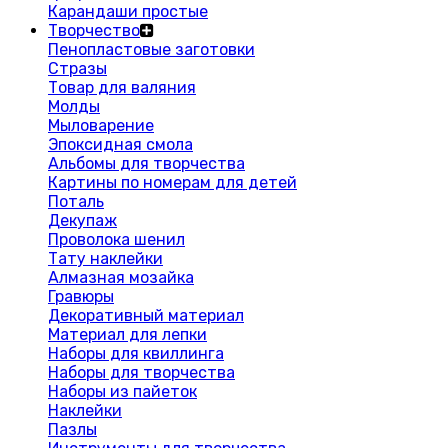
Карандаши простые
Творчество
Пенопластовые заготовки
Стразы
Товар для валяния
Молды
Мыловарение
Эпоксидная смола
Альбомы для творчества
Картины по номерам для детей
Поталь
Декупаж
Проволока шенил
Тату наклейки
Алмазная мозайка
Гравюры
Декоративный материал
Материал для лепки
Наборы для квиллинга
Наборы для творчества
Наборы из пайеток
Наклейки
Пазлы