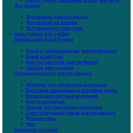
Магнитные и пробковые доски, магниты
Фоторамки
Фоторамки декоративные
Фоторамки из дерева
Фоторамки из пластика
Канцтовары для учёбы
Наборы картона и бумаги
Бумага гофрированная, крепированная
Бумага цветная
Картон цветной, картон белый
Наборы для поделок
Принадлежности для рисования
Альбомы для рисования школьные
Восковые карандаши и восковые мелки
Карандаши цветные школьные
Кисти школьные
Краски для рисования школьные
Сопутствующий товар для рисования
Фломастеры
Мел
Блокноты детские