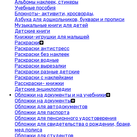
Альбомы наклеек, стикеры
Учебные пособия
Блокноты- активити, кросворды,
Азбука для дошкольников, буквари и прописи
Музыкальные книги для детей
Детские книги
Книжки-игрушки для малышей
Раскраски
Раскраски антистресс
Раскраски без наклеек
Раскраски водные
Раскраски вырезалки
Раскраски разные детские
Раскраски с наклейками
Расскраски- книжки
Детские энциклопедии
Обложки на документы и на учебники
Обложки на документы
Обложки для автодокументов
Обложки для паспорта
Обложки для пенсионного удостоверения
Обложки для свидетельства о рождении, браке,
мед.полиса
Обложки для студентов