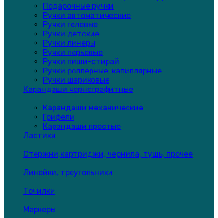
Подарочные ручки
Ручки автоматические
Ручки гелевые
Ручки детские
Ручки линеры
Ручки перьевые
Ручки пиши-стирай
Ручки роллерные, капиллярные
Ручки шариковые
Карандаши чернографитные
Карандаши механические
Грифели
Карандаши простые
Ластики
Стержни,картриджи, чернила, тушь, прочее
Линейки, треугольники
Точилки
Маркеры