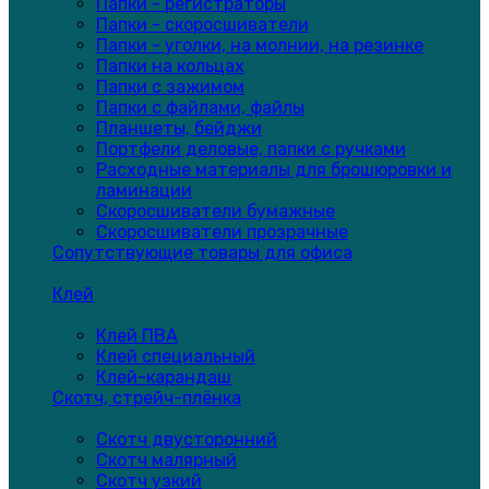
Папки - регистраторы
Папки - скоросшиватели
Папки - уголки, на молнии, на резинке
Папки на кольцах
Папки с зажимом
Папки с файлами, файлы
Планшеты, бейджи
Портфели деловые, папки с ручками
Расходные материалы для брошюровки и
ламинации
Скоросшиватели бумажные
Скоросшиватели прозрачные
Сопутствующие товары для офиса
Клей
Клей ПВА
Клей специальный
Клей-карандаш
Скотч, стрейч-плёнка
Скотч двусторонний
Скотч малярный
Скотч узкий