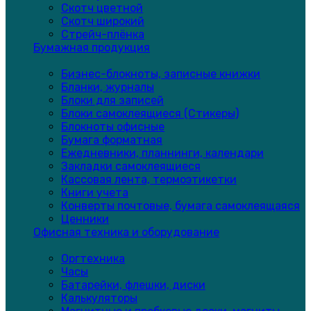
Скотч цветной
Скотч широкий
Стрейч-плёнка
Бумажная продукция
Бизнес-блокноты, записные книжки
Бланки, журналы
Блоки для записей
Блоки самоклеящиеся (Стикеры)
Блокноты офисные
Бумага форматная
Ежедневники, планнинги, календари
Закладки самоклеящиеся
Кассовая лента, термоэтикетки
Книги учета
Конверты почтовые, бумага самоклеящаяся
Ценники
Офисная техника и оборудование
Оргтехника
Часы
Батарейки, флешки, диски
Калькуляторы