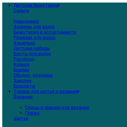
Детская бижутерия
Серьги
Невидимки
Зажимы для волос
Бижутерия в ассортименте
Резинки для волос
Кошельки
Детские наборы
Банты для волос
Расчёски
Кольца
Брелки
Ободки, диадемы
Заколки
Браслеты
Товары для шитья и вязания
Вязание
Спицы и крючки для вязания
Пряжа
Шитье