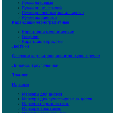
Ручки перьевые
Ручки пиши-стирай
Ручки роллерные, капиллярные
Ручки шариковые
Карандаши чернографитные
Карандаши механические
Грифели
Карандаши простые
Ластики
Стержни,картриджи, чернила, тушь, прочее
Линейки, треугольники
Точилки
Маркеры
Маркеры для дисков
Маркеры для сухостираемых досок
Маркеры перманентные
Маркеры текстовые