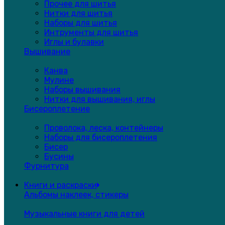
Прочее для шитья
Нитки для шитья
Наборы для шитья
Интрументы для шитья
Иглы и булавки
Вышивание
Канва
Мулине
Наборы вышивания
Нитки для вышивания, иглы
Бисероплетение
Проволока, леска, контейнеры
Наборы для бисероплетения
Бисер
Бусины
Фурнитура
Книги и раскраски
Альбомы наклеек, стикеры
Музыкальные книги для детей