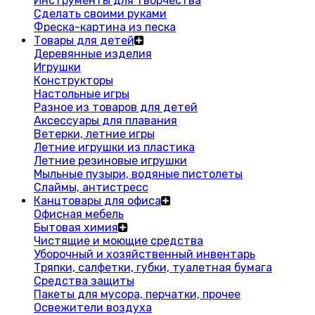
Инструменты для творчества
Сделать своими руками
Фреска-картина из песка
Товары для детей
Деревянные изделия
Игрушки
Конструкторы
Настольные игры
Разное из товаров для детей
Аксессуары для плавания
Ветерки, летние игры
Летние игрушки из пластика
Летние резиновые игрушки
Мыльные пузыри, водяные пистолеты
Слаймы, антистресс
Канцтовары для офиса
Офисная мебель
Бытовая химия
Чистящие и моющие средства
Уборочный и хозяйственный инвентарь
Тряпки, салфетки, губки, туалетная бумага
Средства защиты
Пакеты для мусора, перчатки, прочее
Освежители воздуха