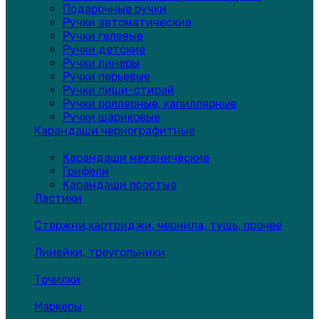
Подарочные ручки
Ручки автоматические
Ручки гелевые
Ручки детские
Ручки линеры
Ручки перьевые
Ручки пиши-стирай
Ручки роллерные, капиллярные
Ручки шариковые
Карандаши чернографитные
Карандаши механические
Грифели
Карандаши простые
Ластики
Стержни,картриджи, чернила, тушь, прочее
Линейки, треугольники
Точилки
Маркеры