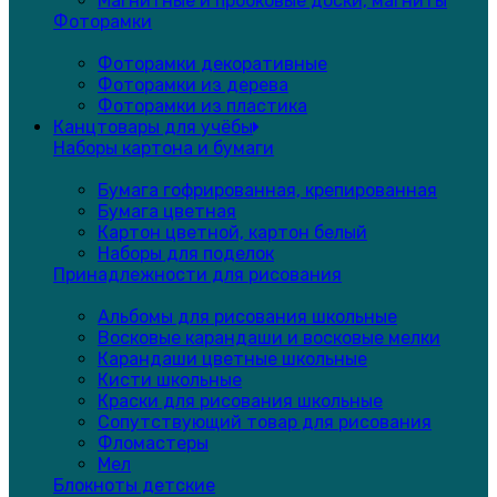
Магнитные и пробковые доски, магниты
Фоторамки
Фоторамки декоративные
Фоторамки из дерева
Фоторамки из пластика
Канцтовары для учёбы
Наборы картона и бумаги
Бумага гофрированная, крепированная
Бумага цветная
Картон цветной, картон белый
Наборы для поделок
Принадлежности для рисования
Альбомы для рисования школьные
Восковые карандаши и восковые мелки
Карандаши цветные школьные
Кисти школьные
Краски для рисования школьные
Сопутствующий товар для рисования
Фломастеры
Мел
Блокноты детские