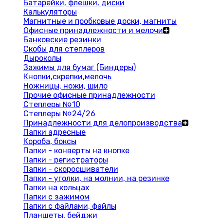
Батарейки, флешки, диски
Калькуляторы
Магнитные и пробковые доски, магниты
Офисные принадлежности и мелочи
Банковские резинки
Скобы для степлеров
Дыроколы
Зажимы для бумаг (Биндеры)
Кнопки,скрепки,мелочь
Ножницы, ножи, шило
Прочие офисные принадлежности
Степлеры №10
Степлеры №24/26
Принадлежности для делопроизводства
Папки адресные
Короба, боксы
Папки - конверты на кнопке
Папки - регистраторы
Папки - скоросшиватели
Папки - уголки, на молнии, на резинке
Папки на кольцах
Папки с зажимом
Папки с файлами, файлы
Планшеты, бейджи