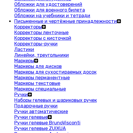
Обложки для удостоверений
Обложки для военного билета
Обложки на учебники и тетради
Письменные и чертёжные принадлежности
Корректоры
Корректоры ленточные
Корректоры с кисточкой
Корректоры-ручки
Ластики
Линейки, треугольники
Маркеры
Маркеры для дисков
Маркеры для сухостираемых досок
Маркеры перманентные
Маркеры текстовые
Маркеры специальные
Ручки
Наборы гелевых и шариковых ручек
Подарочные ручки
Ручки автоматические
Ручки гелевые
Ручки гелевые BrunoVisconti
Ручки гелевые ZUIXUA