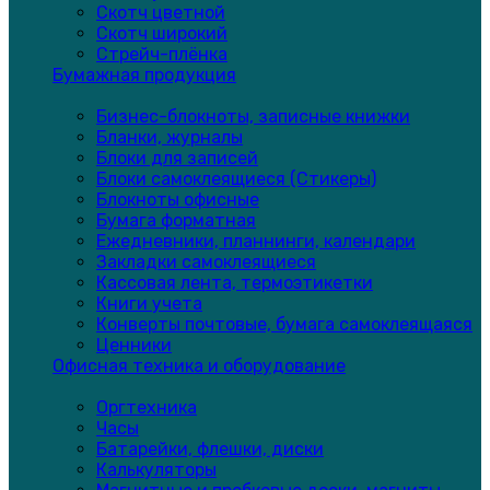
Скотч цветной
Скотч широкий
Стрейч-плёнка
Бумажная продукция
Бизнес-блокноты, записные книжки
Бланки, журналы
Блоки для записей
Блоки самоклеящиеся (Стикеры)
Блокноты офисные
Бумага форматная
Ежедневники, планнинги, календари
Закладки самоклеящиеся
Кассовая лента, термоэтикетки
Книги учета
Конверты почтовые, бумага самоклеящаяся
Ценники
Офисная техника и оборудование
Оргтехника
Часы
Батарейки, флешки, диски
Калькуляторы