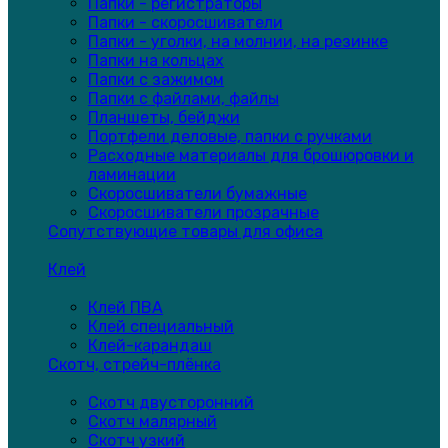
Папки - регистраторы
Папки - скоросшиватели
Папки - уголки, на молнии, на резинке
Папки на кольцах
Папки с зажимом
Папки с файлами, файлы
Планшеты, бейджи
Портфели деловые, папки с ручками
Расходные материалы для брошюровки и
ламинации
Скоросшиватели бумажные
Скоросшиватели прозрачные
Сопутствующие товары для офиса
Клей
Клей ПВА
Клей специальный
Клей-карандаш
Скотч, стрейч-плёнка
Скотч двусторонний
Скотч малярный
Скотч узкий