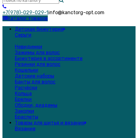
+7(978)-029-029-1
info@kanctorg-opt.com
Каталог товаров
Детская бижутерия
Серьги
Невидимки
Зажимы для волос
Бижутерия в ассортименте
Резинки для волос
Кошельки
Детские наборы
Банты для волос
Расчёски
Кольца
Брелки
Ободки, диадемы
Заколки
Браслеты
Товары для шитья и вязания
Вязание