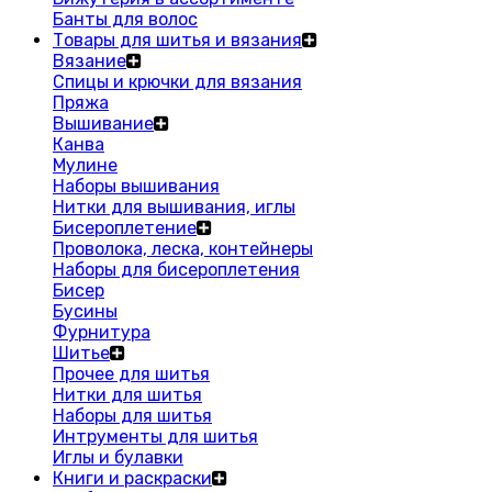
Банты для волос
Товары для шитья и вязания
Вязание
Спицы и крючки для вязания
Пряжа
Вышивание
Канва
Мулине
Наборы вышивания
Нитки для вышивания, иглы
Бисероплетение
Проволока, леска, контейнеры
Наборы для бисероплетения
Бисер
Бусины
Фурнитура
Шитье
Прочее для шитья
Нитки для шитья
Наборы для шитья
Интрументы для шитья
Иглы и булавки
Книги и раскраски