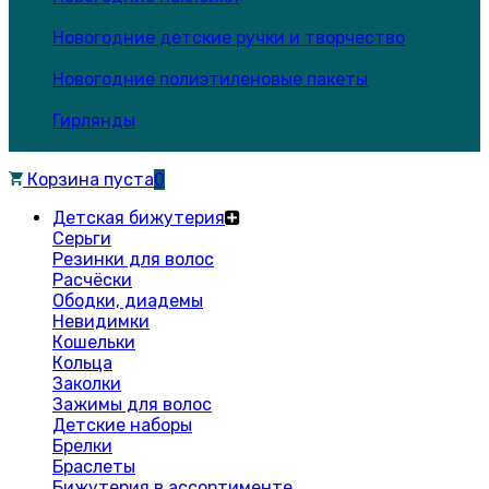
Новогодние детские ручки и творчество
Новогодние полиэтиленовые пакеты
Гирлянды
Корзина пуста
0
Детская бижутерия
Серьги
Резинки для волос
Расчёски
Ободки, диадемы
Невидимки
Кошельки
Кольца
Заколки
Зажимы для волос
Детские наборы
Брелки
Браслеты
Бижутерия в ассортименте