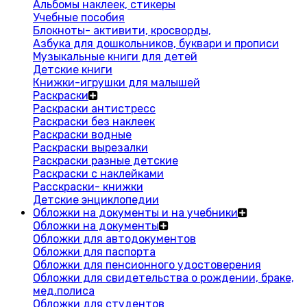
Альбомы наклеек, стикеры
Учебные пособия
Блокноты- активити, кросворды,
Азбука для дошкольников, буквари и прописи
Музыкальные книги для детей
Детские книги
Книжки-игрушки для малышей
Раскраски
Раскраски антистресс
Раскраски без наклеек
Раскраски водные
Раскраски вырезалки
Раскраски разные детские
Раскраски с наклейками
Расскраски- книжки
Детские энциклопедии
Обложки на документы и на учебники
Обложки на документы
Обложки для автодокументов
Обложки для паспорта
Обложки для пенсионного удостоверения
Обложки для свидетельства о рождении, браке,
мед.полиса
Обложки для студентов