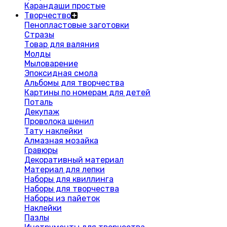
Карандаши простые
Творчество
Пенопластовые заготовки
Стразы
Товар для валяния
Молды
Мыловарение
Эпоксидная смола
Альбомы для творчества
Картины по номерам для детей
Поталь
Декупаж
Проволока шенил
Тату наклейки
Алмазная мозайка
Гравюры
Декоративный материал
Материал для лепки
Наборы для квиллинга
Наборы для творчества
Наборы из пайеток
Наклейки
Пазлы